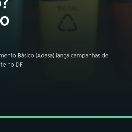
o?
do
amento Básico (Adasa) lança campanhas de
nte no DF