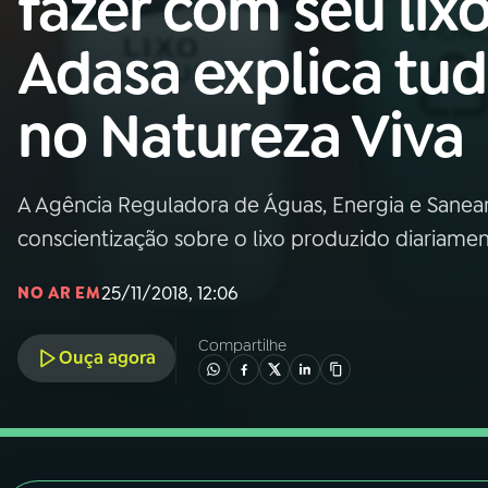
fazer com seu lix
Nacional
Adasa explica tu
01
INÍCIO
no Natureza Viva
02
A RÁDIO
A Agência Reguladora de Águas, Energia e Sane
03
PROGRAMAÇÃO
conscientização sobre o lixo produzido diariame
04
PROGRAMAS
25/11/2018, 12:06
NO AR EM
Compartilhe
05
PODCASTS
Ouça agora
06
VIDEOCASTS