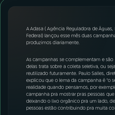
07
ÚLTIMAS
08
FESTIVAL DE MÚSICA
A Adasa ( Agência Reguladora de Águas, 
ACOMPANHE A RÁDIO NACIONAL
Federal) lançou esse mês duas campanha
produzimos diariamente.
YouTube
Facebook
Instagram
X
As campanhas se complementam e são d
delas trata sobre a coleta seletiva, ou sej
TikTok
reutilizado futuramente. Paulo Salles, dir
explicou que o lema da campanha é "o seu
realidade quando pensamos, por exemplo
campanha pra mostrar pras pessoas que a
deixando o lixo orgânico pra um lado, dei
pessoas estão contribuindo pra muita cois