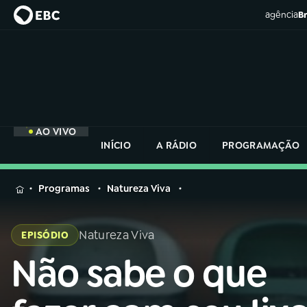
agência
Br
AO VIVO
INÍCIO
A RÁDIO
PROGRAMAÇÃO
MENU
Programas
Natureza Viva
Buscar
na
Natureza Viva
EPISÓDIO
Rádio
Buscar
Nacional
Não sabe o que
Buscar
na
Rádio
AO VIVO