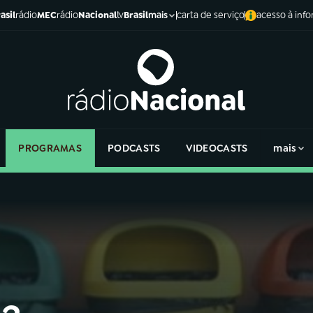
asil
rádio
MEC
rádio
Nacional
tv
Brasil
carta de serviço
acesso à inf
mais
PROGRAMAS
PODCASTS
VIDEOCASTS
mais