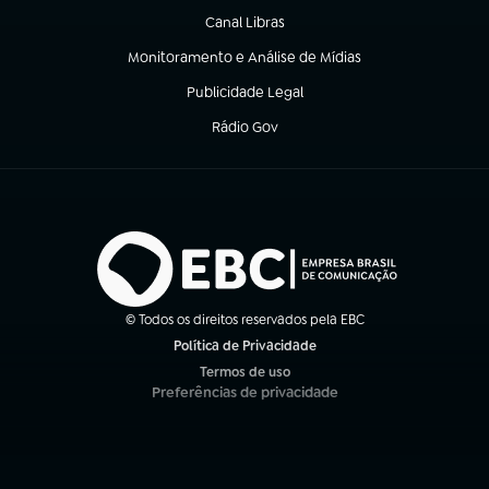
Canal Libras
(abre em nova aba)
Monitoramento e Análise de Mídias
(abre em nova aba)
Publicidade Legal
(abre em nova aba)
Rádio Gov
(abre em nova aba)
© Todos os direitos reservados pela EBC
Política de Privacidade
(abre em nova aba)
Termos de uso
(abre em nova aba)
Preferências de privacidade