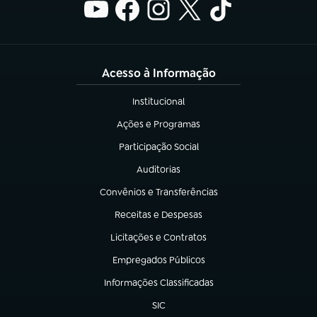
Acesso à Informação
Institucional
(abre em nova aba)
Ações e Programas
(abre em nova aba)
Participação Social
(abre em nova aba)
Auditorias
(abre em nova aba)
Convênios e Transferências
(abre em nova aba)
Receitas e Despesas
(abre em nova aba)
Licitações e Contratos
(abre em nova aba)
Empregados Públicos
(abre em nova aba)
Informações Classificadas
(abre em nova aba)
SIC
(abre em nova aba)