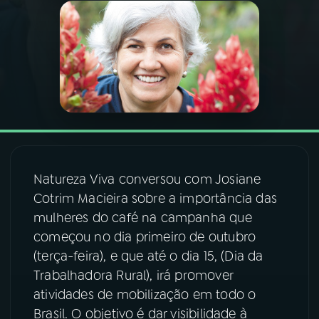
03
PROGRAMAÇÃO
04
PROGRAMAS
05
PODCASTS
06
VIDEOCASTS
Natureza Viva conversou com Josiane
Cotrim Macieira sobre a importância das
mulheres do café na campanha que
07
ÚLTIMAS
começou no dia primeiro de outubro
(terça-feira), e que até o dia 15, (Dia da
08
FESTIVAL DE MÚSICA
Trabalhadora Rural), irá promover
atividades de mobilização em todo o
Brasil. O objetivo é dar visibilidade à
ACOMPANHE A RÁDIO NACIONAL