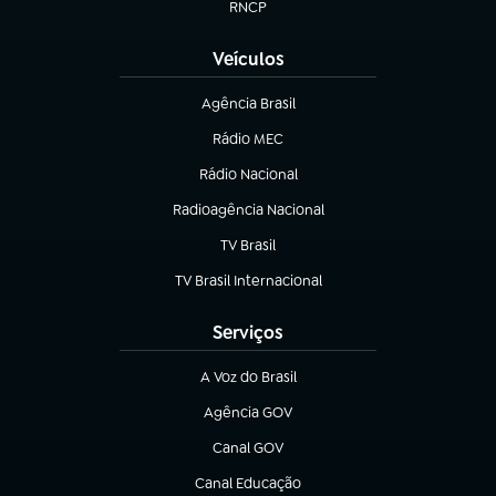
RNCP
(abre em nova aba)
Veículos
Agência Brasil
(abre em nova aba)
Rádio MEC
(abre em nova aba)
Rádio Nacional
Radioagência Nacional
(abre em nova aba)
TV Brasil
(abre em nova aba)
TV Brasil Internacional
(abre em nova aba)
Serviços
A Voz do Brasil
(abre em nova aba)
Agência GOV
(abre em nova aba)
Canal GOV
(abre em nova aba)
Canal Educação
(abre em nova aba)