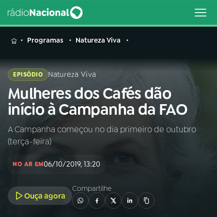
MENU
Programas
Natureza Viva
Natureza Viva
EPISÓDIO
Mulheres dos Cafés dão
Buscar
na
início à Campanha da FAO
Rádio
Buscar
Nacional
A Campanha começou no dia primeiro de outubro
(terça-feira)
AO VIVO
06/10/2019, 13:20
NO AR EM
01
INÍCIO
Compartilhe
Ouça agora
02
A RÁDIO