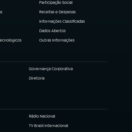
Participação Social
(abre em nova aba)
as
Receitas e Despesas
(abre em nova aba)
Informações Classificadas
(abre em nova aba)
Dados Abertos
(abre em nova aba)
Tecnológicos
Outras Informações
(abre em nova aba)
Governança Corporativa
(abre em nova aba)
Diretoria
(abre em nova aba)
Rádio Nacional
TV Brasil Internacional
(abre em nova aba)