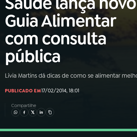
Saúde lança novo
Nacional
Guia Alimentar
01
INÍCIO
com consulta
02
A RÁDIO
pública
03
PROGRAMAÇÃO
Lívia Martins dá dicas de como se alimentar mel
04
PROGRAMAS
17/02/2014, 18:01
PUBLICADO EM
05
PODCASTS
Compartilhe
06
VIDEOCASTS