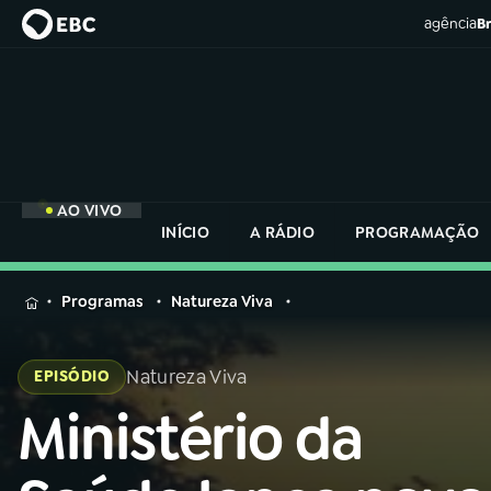
agência
Br
AO VIVO
INÍCIO
A RÁDIO
PROGRAMAÇÃO
MENU
Programas
Natureza Viva
Buscar
na
Natureza Viva
EPISÓDIO
Rádio
Buscar
Nacional
Ministério da
Buscar
na
Rádio
AO VIVO