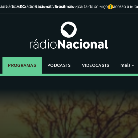
asil
rádio
MEC
rádio
Nacional
tv
Brasil
carta de serviço
acesso à inf
mais
PROGRAMAS
PODCASTS
VIDEOCASTS
mais