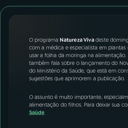
07
ÚLTIMAS
08
FESTIVAL DE MÚSICA
ACOMPANHE A RÁDIO NACIONAL
O programa
Natureza Viva
deste doming
com a médica e especialista em plantas 
YouTube
Facebook
usar a folha da moringa na alimentação.
também fala sobre o lançamento do Novo
Instagram
X
do Ministério da Saúde, que está em con
sugestões que aprimorem a publicação.
TikTok
O assunto é muito importante, especial
alimentação do filhos. Para deixar sua c
Saúde