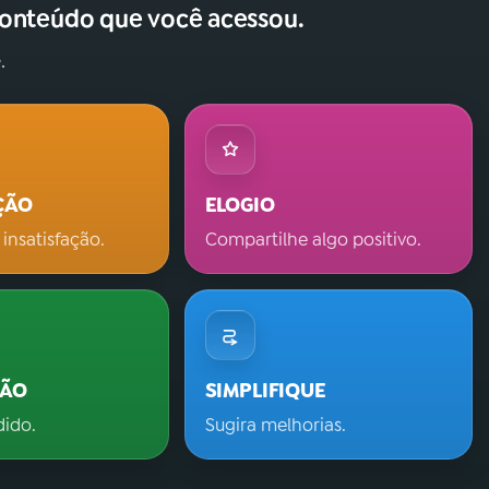
conteúdo que você acessou.
.
ÇÃO
ELOGIO
 insatisfação.
Compartilhe algo positivo.
ÇÃO
SIMPLIFIQUE
dido.
Sugira melhorias.