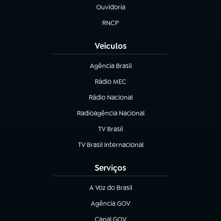
Ouvidoria
(abre em nova aba)
RNCP
(abre em nova aba)
Veículos
Agência Brasil
(abre em nova aba)
Rádio MEC
(abre em nova aba)
Rádio Nacional
Radioagência Nacional
(abre em nova aba)
TV Brasil
(abre em nova aba)
TV Brasil Internacional
(abre em nova aba)
Serviços
A Voz do Brasil
(abre em nova aba)
Agência GOV
(abre em nova aba)
Canal GOV