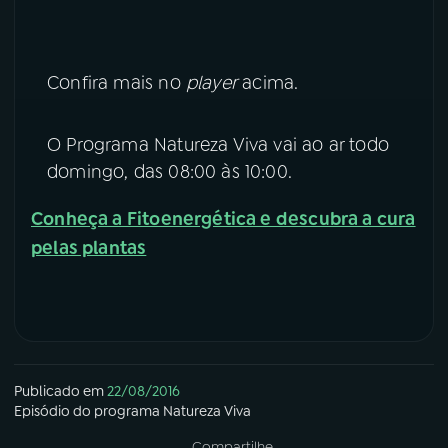
YouTube
Facebook
Confira mais no
player
acima.
Instagram
X
TikTok
O Programa Natureza Viva vai ao ar todo
domingo, das 08:00 às 10:00.
Conheça a Fitoenergética e descubra a cura
pelas plantas
Publicado em
22/08/2016
Episódio
do programa
Natureza Viva
Compartilhe