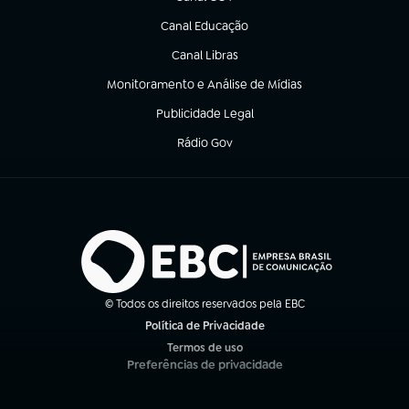
(abre em nova aba)
Canal Educação
(abre em nova aba)
Canal Libras
(abre em nova aba)
Monitoramento e Análise de Mídias
(abre em nova aba)
Publicidade Legal
(abre em nova aba)
Rádio Gov
(abre em nova aba)
© Todos os direitos reservados pela EBC
Política de Privacidade
(abre em nova aba)
Termos de uso
(abre em nova aba)
Preferências de privacidade