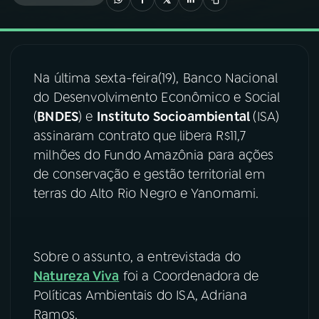
03
PROGRAMAÇÃO
Na última sexta-feira(19), Banco Nacional
04
PROGRAMAS
do Desenvolvimento Econômico e Social
(
BNDES
) e
Instituto Socioambiental
(ISA)
05
PODCASTS
assinaram contrato que libera R$11,7
milhões do Fundo Amazônia para ações
de conservação e gestão territorial em
06
VIDEOCASTS
terras do Alto Rio Negro e Yanomami.
07
ÚLTIMAS
Sobre o assunto, a entrevistada do
08
FESTIVAL DE MÚSICA
Natureza Viva
foi a Coordenadora de
Políticas Ambientais do ISA, Adriana
Ramos.
ACOMPANHE A RÁDIO NACIONAL