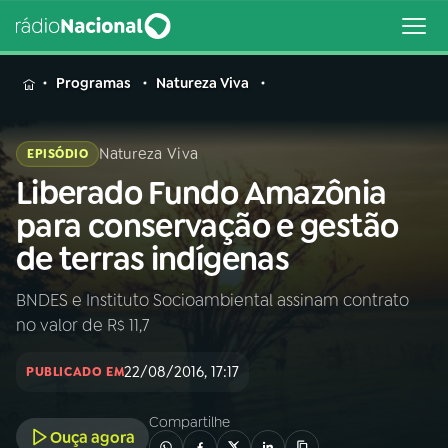
MENU
Programas
Natureza Viva
Natureza Viva
EPISÓDIO
Liberado Fundo Amazônia
Buscar
na
para conservação e gestão
Rádio
Buscar
de terras indígenas
Nacional
BNDES e Instituto Socioambiental assinam contrato
AO VIVO
no valor de R$ 11,7
01
INÍCIO
22/08/2016, 17:17
PUBLICADO EM
Compartilhe
02
A RÁDIO
Ouça agora