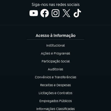
Siga-nos nas redes sociais
Acesso à Informação
Institucional
(abre em nova aba)
Ações e Programas
(abre em nova aba)
Participação Social
(abre em nova aba)
Auditorias
(abre em nova aba)
Convênios e Transferências
(abre em nova aba)
Receitas e Despesas
(abre em nova aba)
Licitações e Contratos
(abre em nova aba)
Empregados Públicos
(abre em nova aba)
Informações Classificadas
(abre em nova aba)