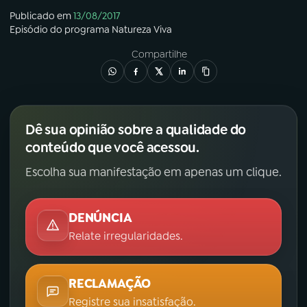
Publicado em
13/08/2017
YouTube
Facebook
Episódio
do programa
Natureza Viva
Compartilhe
Instagram
X
TikTok
Dê sua opinião sobre a qualidade do
conteúdo que você acessou.
Escolha sua manifestação em apenas um clique.
DENÚNCIA
Relate irregularidades.
RECLAMAÇÃO
Registre sua insatisfação.