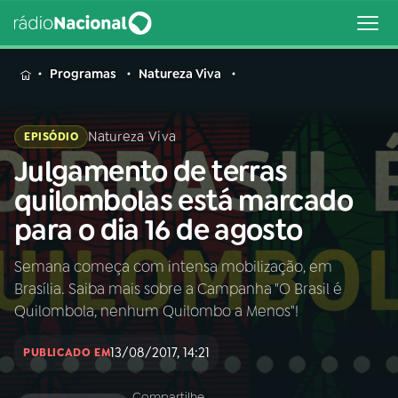
MENU
Programas
Natureza Viva
Natureza Viva
EPISÓDIO
Julgamento de terras
Buscar
na
quilombolas está marcado
Rádio
Buscar
para o dia 16 de agosto
Nacional
Semana começa com intensa mobilização, em
AO VIVO
Brasília. Saiba mais sobre a Campanha "O Brasil é
Quilombola, nenhum Quilombo a Menos"!
01
INÍCIO
13/08/2017, 14:21
PUBLICADO EM
02
A RÁDIO
Compartilhe