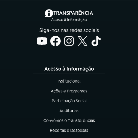
(abre em nova aba)
TRANSPARÊNCIA
Acesso à Informação
Siga-nos nas redes sociais
Acesso à Informação
Institucional
(abre em nova aba)
Ações e Programas
(abre em nova aba)
Participação Social
(abre em nova aba)
Auditorias
(abre em nova aba)
Convênios e Transferências
(abre em nova aba)
Receitas e Despesas
(abre em nova aba)