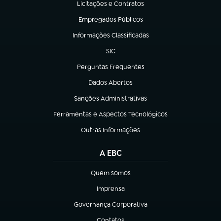
Licitações e Contratos
(abre em nova aba)
Empregados Públicos
(abre em nova aba)
Informações Classificadas
(abre em nova aba)
SIC
(abre em nova aba)
Perguntas Frequentes
(abre em nova aba)
Dados Abertos
(abre em nova aba)
Sanções Administrativas
(abre em nova aba)
Ferramentas e Aspectos Tecnológicos
(abre em nova aba)
Outras Informações
(abre em nova aba)
A EBC
Quem somos
(abre em nova aba)
Imprensa
(abre em nova aba)
Governança Corporativa
(abre em nova aba)
Contatos