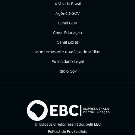
A Voz do Brasil
(abre em nova aba)
Agência GOV
(abre em nova aba)
Canal GOV
(abre em nova aba)
Canal Educação
(abre em nova aba)
Canal Libras
(abre em nova aba)
Monitoramento e Análise de Mídias
(abre em nova aba)
Publicidade Legal
(abre em nova aba)
Rádio Gov
(abre em nova aba)
© Todos os direitos reservados pela EBC
Política de Privacidade
(abre em nova aba)