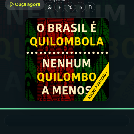
Ouça agora
03
PROGRAMAÇÃO
04
PROGRAMAS
05
PODCASTS
06
VIDEOCASTS
07
ÚLTIMAS
08
FESTIVAL DE MÚSICA
ACOMPANHE A RÁDIO NACIONAL