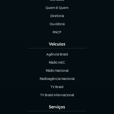
(abre em nova aba)
Quem é Quem
(abre em nova aba)
Diretoria
(abre em nova aba)
Ouvidoria
(abre em nova aba)
RNCP
(abre em nova aba)
Veículos
Agência Brasil
(abre em nova aba)
Rádio MEC
(abre em nova aba)
Rádio Nacional
Radioagência Nacional
(abre em nova aba)
TV Brasil
(abre em nova aba)
TV Brasil Internacional
(abre em nova aba)
Serviços