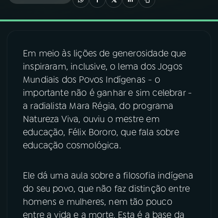
03
PROGRAMAÇÃO
Em meio às lições de generosidade que
04
PROGRAMAS
inspiraram, inclusive, o lema dos Jogos
Mundiais dos Povos Indígenas - o
05
PODCASTS
importante não é ganhar e sim celebrar -
a radialista Mara Régia, do programa
Natureza Viva, ouviu o mestre em
06
VIDEOCASTS
educação, Félix Bororo, que fala sobre
educação cosmológica.
07
ÚLTIMAS
Ele dá uma aula sobre a filosofia indígena
08
FESTIVAL DE MÚSICA
do seu povo, que não faz distinção entre
homens e mulheres, nem tão pouco
entre a vida e a morte. Esta é a base da
ACOMPANHE A RÁDIO NACIONAL