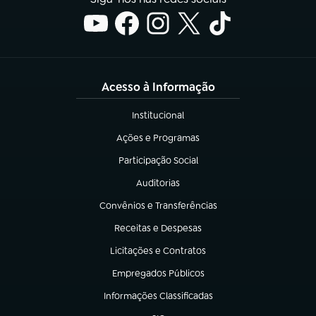
Acesso à Informação
Institucional
(abre em nova aba)
Ações e Programas
(abre em nova aba)
Participação Social
(abre em nova aba)
Auditorias
(abre em nova aba)
Convênios e Transferências
(abre em nova aba)
Receitas e Despesas
(abre em nova aba)
Licitações e Contratos
(abre em nova aba)
Empregados Públicos
(abre em nova aba)
Informações Classificadas
(abre em nova aba)