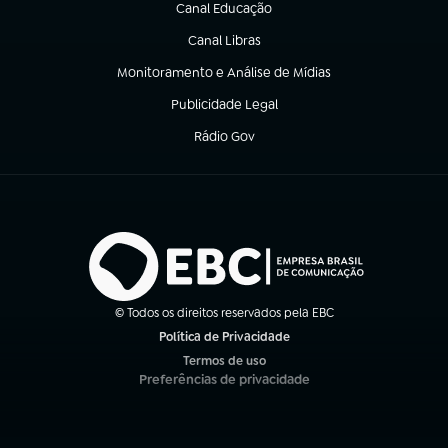
Canal Educação
(abre em nova aba)
Canal Libras
(abre em nova aba)
Monitoramento e Análise de Mídias
(abre em nova aba)
Publicidade Legal
(abre em nova aba)
Rádio Gov
(abre em nova aba)
© Todos os direitos reservados pela EBC
Política de Privacidade
(abre em nova aba)
Termos de uso
(abre em nova aba)
Preferências de privacidade