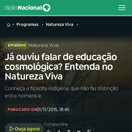
MENU
Programas
Natureza Viva
Natureza Viva
EPISÓDIO
Já ouviu falar de educação
Buscar
na
cosmológica? Entenda no
Rádio
Buscar
Natureza Viva
Nacional
Conheça a filosofia indígena, que não faz distinção
AO VIVO
entre homens e
01
INÍCIO
01/11/2015, 18:45
PUBLICADO EM
Compartilhe
02
A RÁDIO
Ouça agora