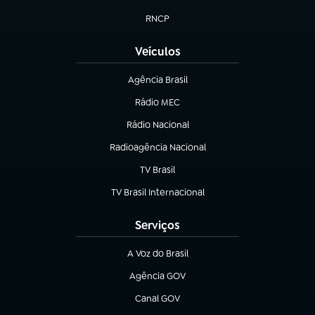
(abre em nova aba)
RNCP
(abre em nova aba)
Veículos
Agência Brasil
(abre em nova aba)
Rádio MEC
(abre em nova aba)
Rádio Nacional
Radioagência Nacional
(abre em nova aba)
TV Brasil
(abre em nova aba)
TV Brasil Internacional
(abre em nova aba)
Serviços
A Voz do Brasil
(abre em nova aba)
Agência GOV
(abre em nova aba)
Canal GOV
(abre em nova aba)