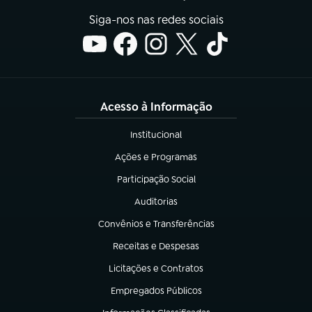
Siga-nos nas redes sociais
Acesso à Informação
Institucional
(abre em nova aba)
Ações e Programas
(abre em nova aba)
Participação Social
(abre em nova aba)
Auditorias
(abre em nova aba)
Convênios e Transferências
(abre em nova aba)
Receitas e Despesas
(abre em nova aba)
Licitações e Contratos
(abre em nova aba)
Empregados Públicos
(abre em nova aba)