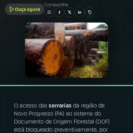
Compartilhe
Ouça agora
03
PROGRAMAÇÃO
04
PROGRAMAS
05
PODCASTS
06
VIDEOCASTS
07
ÚLTIMAS
O acesso das
serrarias
da região de
08
FESTIVAL DE MÚSICA
Novo Progresso (PA) ao sistema do
Documento de Origem Florestal (DOF)
está bloqueado preventivamente, por
ACOMPANHE A RÁDIO NACIONAL