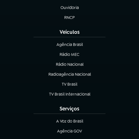
Ouvidoria
(abre em nova aba)
RNCP
(abre em nova aba)
Veículos
Agência Brasil
(abre em nova aba)
Rádio MEC
(abre em nova aba)
Rádio Nacional
Radioagência Nacional
(abre em nova aba)
TV Brasil
(abre em nova aba)
TV Brasil Internacional
(abre em nova aba)
Serviços
A Voz do Brasil
(abre em nova aba)
Agência GOV
(abre em nova aba)