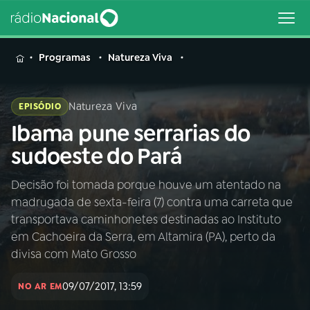
MENU
Programas
Natureza Viva
Natureza Viva
EPISÓDIO
Ibama pune serrarias do
Buscar
na
sudoeste do Pará
Rádio
Buscar
Nacional
Decisão foi tomada porque houve um atentado na
madrugada de sexta-feira (7) contra uma carreta que
AO VIVO
transportava caminhonetes destinadas ao Instituto
em Cachoeira da Serra, em Altamira (PA), perto da
01
INÍCIO
divisa com Mato Grosso
09/07/2017, 13:59
NO AR EM
02
A RÁDIO