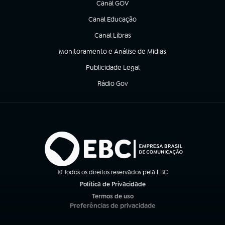
Canal GOV
(abre em nova aba)
Canal Educação
(abre em nova aba)
Canal Libras
(abre em nova aba)
Monitoramento e Análise de Mídias
(abre em nova aba)
Publicidade Legal
(abre em nova aba)
Rádio Gov
(abre em nova aba)
© Todos os direitos reservados pela EBC
Política de Privacidade
(abre em nova aba)
Termos de uso
(abre em nova aba)
Preferências de privacidade