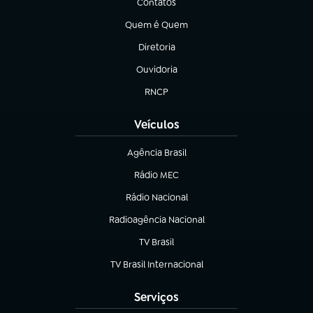
Contatos
(abre em nova aba)
Quem é Quem
(abre em nova aba)
Diretoria
(abre em nova aba)
Ouvidoria
(abre em nova aba)
RNCP
(abre em nova aba)
Veículos
Agência Brasil
(abre em nova aba)
Rádio MEC
(abre em nova aba)
Rádio Nacional
Radioagência Nacional
(abre em nova aba)
TV Brasil
(abre em nova aba)
TV Brasil Internacional
(abre em nova aba)
Serviços