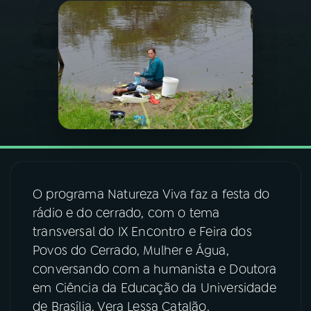
03
PROGRAMAÇÃO
04
PROGRAMAS
05
PODCASTS
06
VIDEOCASTS
O programa Natureza Viva faz a festa do
rádio e do cerrado, com o tema
07
ÚLTIMAS
transversal do IX Encontro e Feira dos
Povos do Cerrado, Mulher e Água,
08
FESTIVAL DE MÚSICA
conversando com a humanista e Doutora
em Ciência da Educação da Universidade
de Brasília, Vera Lessa Catalão.
ACOMPANHE A RÁDIO NACIONAL