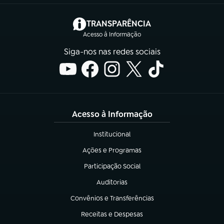
(abre em nova aba)
TRANSPARÊNCIA
Acesso à Informação
Siga-nos nas redes sociais
Acesso à Informação
Institucional
(abre em nova aba)
Ações e Programas
(abre em nova aba)
Participação Social
(abre em nova aba)
Auditorias
(abre em nova aba)
Convênios e Transferências
(abre em nova aba)
Receitas e Despesas
(abre em nova aba)