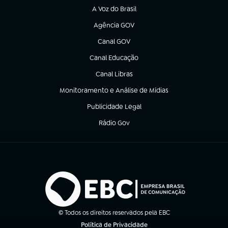
A Voz do Brasil
(abre em nova aba)
Agência GOV
(abre em nova aba)
Canal GOV
(abre em nova aba)
Canal Educação
(abre em nova aba)
Canal Libras
(abre em nova aba)
Monitoramento e Análise de Mídias
(abre em nova aba)
Publicidade Legal
(abre em nova aba)
Rádio Gov
(abre em nova aba)
© Todos os direitos reservados pela EBC
Política de Privacidade