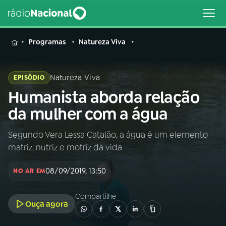
MENU
Programas
Natureza Viva
Natureza Viva
EPISÓDIO
Humanista aborda relação
Buscar
na
da mulher com a água
Rádio
Buscar
Nacional
Segundo Vera Lessa Catalão, a água é um elemento
matriz, nutriz e motriz da vida
AO VIVO
08/09/2019, 13:50
NO AR EM
01
INÍCIO
Compartilhe
Ouça agora
02
A RÁDIO