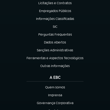
Licitações e Contratos
(abre em nova aba)
Empregados Públicos
(abre em nova aba)
Informações Classificadas
(abre em nova aba)
SIC
(abre em nova aba)
Perguntas Frequentes
(abre em nova aba)
Dados Abertos
(abre em nova aba)
Sanções Administrativas
(abre em nova aba)
Ferramentas e Aspectos Tecnológicos
(abre em nova aba)
Outras Informações
(abre em nova aba)
A EBC
Quem somos
(abre em nova aba)
Imprensa
(abre em nova aba)
Governança Corporativa
(abre em nova aba)