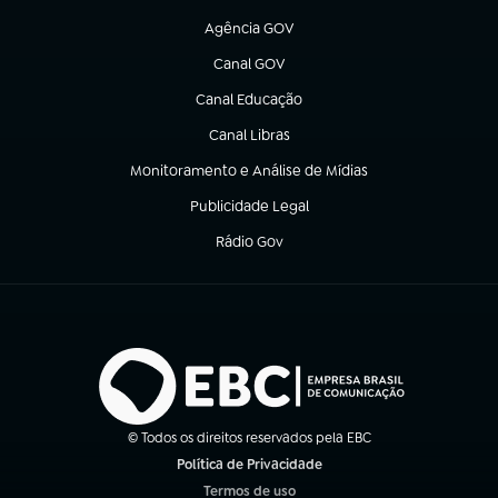
Agência GOV
(abre em nova aba)
Canal GOV
(abre em nova aba)
Canal Educação
(abre em nova aba)
Canal Libras
(abre em nova aba)
Monitoramento e Análise de Mídias
(abre em nova aba)
Publicidade Legal
(abre em nova aba)
Rádio Gov
(abre em nova aba)
© Todos os direitos reservados pela EBC
Política de Privacidade
(abre em nova aba)
Termos de uso