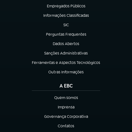
Empregados Públicos
(abre em nova aba)
Informações Classificadas
(abre em nova aba)
SIC
(abre em nova aba)
Perguntas Frequentes
(abre em nova aba)
Dados Abertos
(abre em nova aba)
Sanções Administrativas
(abre em nova aba)
Ferramentas e Aspectos Tecnológicos
(abre em nova aba)
Outras Informações
(abre em nova aba)
A EBC
Quem somos
(abre em nova aba)
Imprensa
(abre em nova aba)
Governança Corporativa
(abre em nova aba)
Contatos
(abre em nova aba)