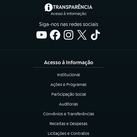
(abre em nova aba)
TRANSPARÊNCIA
Acesso à Informação
Siga-nos nas redes sociais
Acesso à Informação
Institucional
(abre em nova aba)
Ações e Programas
(abre em nova aba)
Participação Social
(abre em nova aba)
Auditorias
(abre em nova aba)
Convênios e Transferências
(abre em nova aba)
Receitas e Despesas
(abre em nova aba)
Licitações e Contratos
(abre em nova aba)