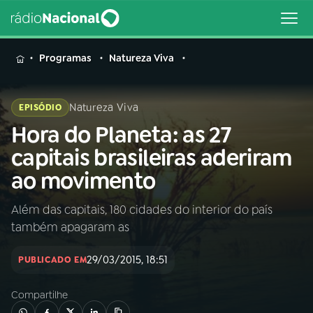
MENU
Programas
Natureza Viva
Natureza Viva
EPISÓDIO
Hora do Planeta: as 27
Buscar
na
capitais brasileiras aderiram
Rádio
Buscar
ao movimento
Nacional
Além das capitais, 180 cidades do interior do país
AO VIVO
também apagaram as
01
INÍCIO
29/03/2015, 18:51
PUBLICADO EM
Compartilhe
02
A RÁDIO