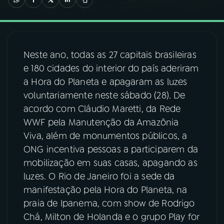
03
PROGRAMAÇÃO
Neste ano, todas as 27 capitais brasileiras
04
PROGRAMAS
e 180 cidades do interior do país aderiram
a Hora do Planeta e apagaram as luzes
05
PODCASTS
voluntariamente neste sábado (28). De
acordo com Cláudio Maretti, da Rede
WWF pela Manutenção da Amazônia
06
VIDEOCASTS
Viva, além de monumentos públicos, a
ONG incentiva pessoas a participarem da
07
ÚLTIMAS
mobilização em suas casas, apagando as
luzes. O Rio de Janeiro foi a sede da
manifestação pela Hora do Planeta, na
08
FESTIVAL DE MÚSICA
praia de Ipanema, com show de Rodrigo
Chá, Milton de Holanda e o grupo Play for
ACOMPANHE A RÁDIO NACIONAL