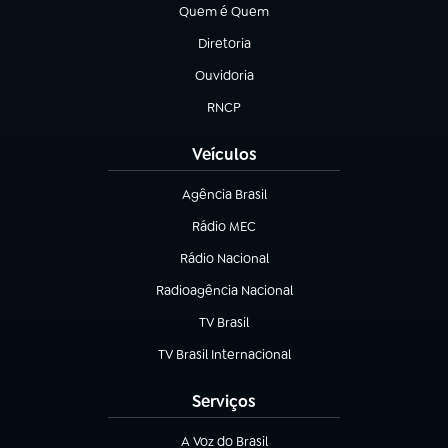
Quem é Quem
(abre em nova aba)
Diretoria
(abre em nova aba)
Ouvidoria
(abre em nova aba)
RNCP
(abre em nova aba)
Veículos
Agência Brasil
(abre em nova aba)
Rádio MEC
(abre em nova aba)
Rádio Nacional
Radioagência Nacional
(abre em nova aba)
TV Brasil
(abre em nova aba)
TV Brasil Internacional
(abre em nova aba)
Serviços
A Voz do Brasil
(abre em nova aba)