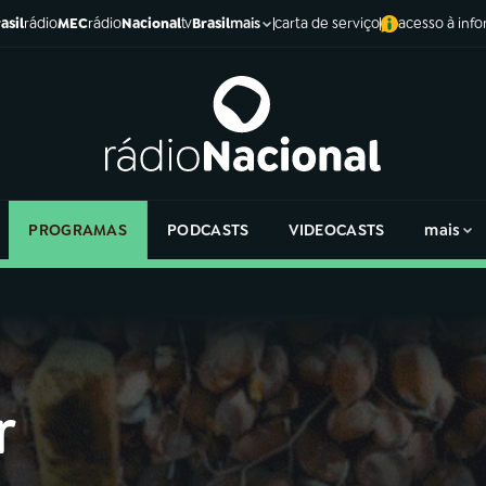
asil
rádio
MEC
rádio
Nacional
tv
Brasil
carta de serviço
acesso à inf
mais
PROGRAMAS
PODCASTS
VIDEOCASTS
mais
r