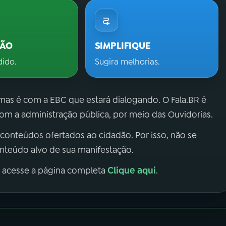
ÇÃO
SIMPLIFIQUE
dido.
Sugira melhorias.
 mas é com a EBC que estará dialogando. O Fala.BR é
m a administração pública, por meio das Ouvidorias.
 conteúdos ofertados ao cidadão. Por isso, não se
onteúdo alvo de sua manifestação.
Clique aqui
, acesse a página completa
.