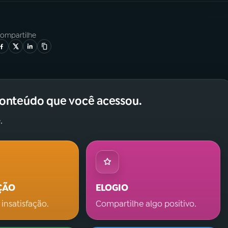
ompartilhe
conteúdo que você acessou.
.
ÇÃO
ELOGIO
 insatisfação.
Compartilhe algo positivo.