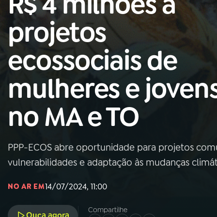
R$ 4 milhões a
Nacional
projetos
01
INÍCIO
ecossociais de
02
A RÁDIO
mulheres e joven
03
PROGRAMAÇÃO
no MA e TO
04
PROGRAMAS
PPP-ECOS abre oportunidade para projetos com
05
PODCASTS
vulnerabilidades e adaptação às mudanças climát
14/07/2024, 11:00
NO AR EM
06
VIDEOCASTS
Compartilhe
Ouça agora