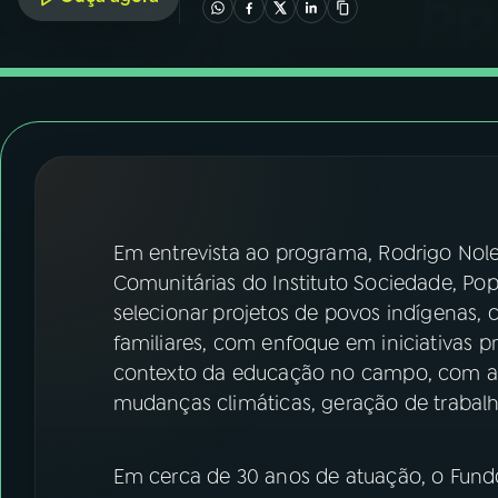
07
ÚLTIMAS
08
FESTIVAL DE MÚSICA
ACOMPANHE A RÁDIO NACIONAL
YouTube
Facebook
Em entrevista ao programa, Rodrigo Nole
Instagram
X
Comunitárias do Instituto Sociedade, Popu
TikTok
selecionar projetos de povos indígenas, 
familiares, com enfoque em iniciativas 
contexto da educação no campo, com aç
mudanças climáticas, geração de trabal
Em cerca de 30 anos de atuação, o Fund