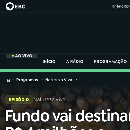
agência
Br
AO VIVO
INÍCIO
A RÁDIO
PROGRAMAÇÃO
MENU
Programas
Natureza Viva
Buscar
na
Natureza Viva
EPISÓDIO
Rádio
Buscar
Nacional
Fundo vai destina
Buscar
na
Rádio
AO VIVO