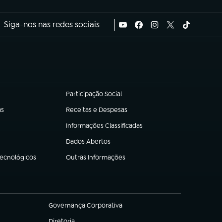
Siga-nos nas redes sociais
Participação Social
(abre em nova aba)
as
Receitas e Despesas
(abre em nova aba)
Informações Classificadas
(abre em nova aba)
Dados Abertos
(abre em nova aba)
Tecnológicos
Outras Informações
(abre em nova aba)
Governança Corporativa
(abre em nova aba)
Diretoria