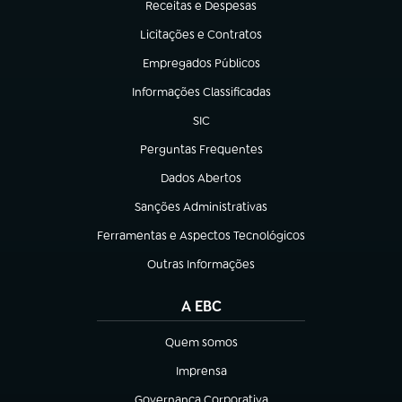
Receitas e Despesas
(abre em nova aba)
Licitações e Contratos
(abre em nova aba)
Empregados Públicos
(abre em nova aba)
Informações Classificadas
(abre em nova aba)
SIC
(abre em nova aba)
Perguntas Frequentes
(abre em nova aba)
Dados Abertos
(abre em nova aba)
Sanções Administrativas
(abre em nova aba)
Ferramentas e Aspectos Tecnológicos
(abre em nova aba)
Outras Informações
(abre em nova aba)
A EBC
Quem somos
(abre em nova aba)
Imprensa
(abre em nova aba)
Governança Corporativa