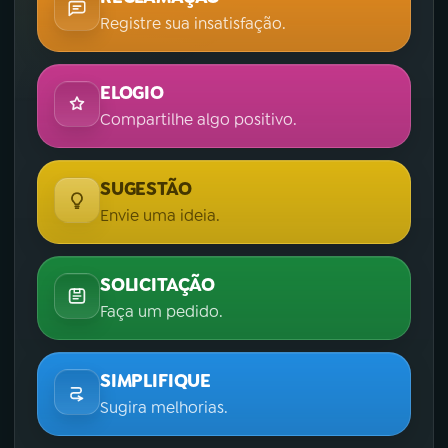
Registre sua insatisfação.
ELOGIO
Compartilhe algo positivo.
SUGESTÃO
Envie uma ideia.
SOLICITAÇÃO
Faça um pedido.
SIMPLIFIQUE
Sugira melhorias.