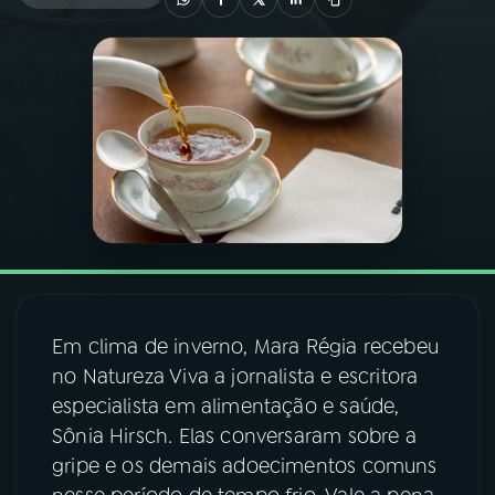
03
PROGRAMAÇÃO
04
PROGRAMAS
05
PODCASTS
06
VIDEOCASTS
Em clima de inverno, Mara Régia recebeu
07
ÚLTIMAS
no Natureza Viva a jornalista e escritora
especialista em alimentação e saúde,
08
FESTIVAL DE MÚSICA
Sônia Hirsch. Elas conversaram sobre a
gripe e os demais adoecimentos comuns
ACOMPANHE A RÁDIO NACIONAL