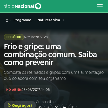
MENU
Programas
Natureza Viva
Natureza Viva
EPISÓDIO
Frio e gripe: uma
Buscar
na
combinação comum. Saiba
Rádio
Buscar
como prevenir
Nacional
Combata os resfriados e gripes com uma alimentação
AO VIVO
que colabora com seu organismo
01
INÍCIO
23/07/2017, 14:08
NO AR EM
Compartilhe
02
A RÁDIO
Ouça agora