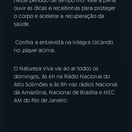
nesse período de tempo frio. Vale a pena
ouvir as dicas e receitinhas para proteger
YouTube
Facebook
o corpo e acelerar a recuperação da
saúde.
Instagram
X
TikTok
Confira a entrevista na íntegra clicando
no
player
acima.
O Natureza Viva vai ao ar todos os
domingos, às 6h na Rádio Nacional do
Alto Solimões e às 8h nas rádios Nacional
da Amazônia, Nacional de Brasília e MEC
AM do Rio de Janeiro.