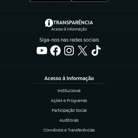
(abre em nova aba)
TRANSPARÊNCIA
Acesso à Informação
Siga-nos nas redes sociais
Acesso à Informação
Institucional
(abre em nova aba)
Ações e Programas
(abre em nova aba)
Participação Social
(abre em nova aba)
Auditorias
(abre em nova aba)
Convênios e Transferências
(abre em nova aba)