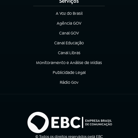
Serviços
A Voz do Brasil
(abre em nova aba)
Agência GOV
(abre em nova aba)
Canal GOV
(abre em nova aba)
Canal Educação
(abre em nova aba)
Canal Libras
(abre em nova aba)
Monitoramento e Análise de Mídias
(abre em nova aba)
Publicidade Legal
(abre em nova aba)
Rádio Gov
(abre em nova aba)
© Todos os direitos reservados pela EBC