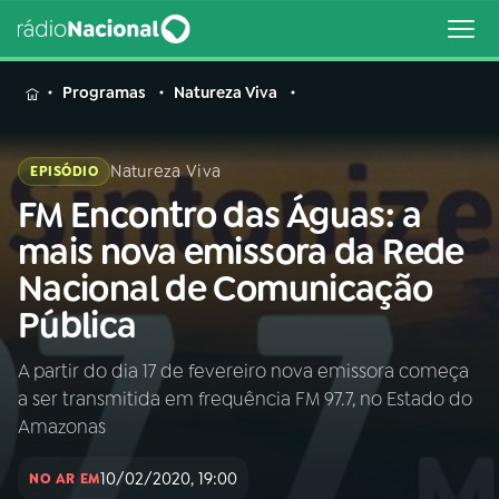
MENU
Programas
Natureza Viva
Natureza Viva
EPISÓDIO
FM Encontro das Águas: a
Buscar
na
mais nova emissora da Rede
Rádio
Buscar
Nacional de Comunicação
Nacional
Pública
AO VIVO
A partir do dia 17 de fevereiro nova emissora começa
a ser transmitida em frequência FM 97.7, no Estado do
01
INÍCIO
Amazonas
10/02/2020, 19:00
02
A RÁDIO
NO AR EM