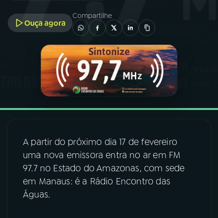
Compartilhe
Ouça agora
03
PROGRAMAÇÃO
04
PROGRAMAS
05
PODCASTS
06
VIDEOCASTS
A partir do próximo dia 17 de fevereiro
07
ÚLTIMAS
uma nova emissora entra no ar em FM
97.7 no Estado do Amazonas, com sede
em Manaus: é a Rádio Encontro das
08
FESTIVAL DE MÚSICA
Águas.
ACOMPANHE A RÁDIO NACIONAL