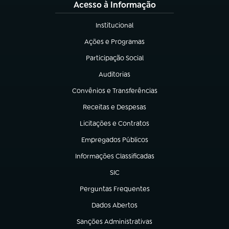
Acesso à Informação
Institucional
(abre em nova aba)
Ações e Programas
(abre em nova aba)
Participação Social
(abre em nova aba)
Auditorias
(abre em nova aba)
Convênios e Transferências
(abre em nova aba)
Receitas e Despesas
(abre em nova aba)
Licitações e Contratos
(abre em nova aba)
Empregados Públicos
(abre em nova aba)
Informações Classificadas
(abre em nova aba)
SIC
(abre em nova aba)
Perguntas Frequentes
(abre em nova aba)
Dados Abertos
(abre em nova aba)
Sanções Administrativas
(abre em nova aba)