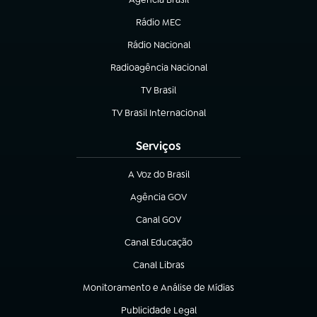
(abre em nova aba)
Rádio MEC
(abre em nova aba)
Rádio Nacional
Radioagência Nacional
(abre em nova aba)
TV Brasil
(abre em nova aba)
TV Brasil Internacional
(abre em nova aba)
Serviços
A Voz do Brasil
(abre em nova aba)
Agência GOV
(abre em nova aba)
Canal GOV
(abre em nova aba)
Canal Educação
(abre em nova aba)
Canal Libras
(abre em nova aba)
Monitoramento e Análise de Mídias
(abre em nova aba)
Publicidade Legal
(abre em nova aba)