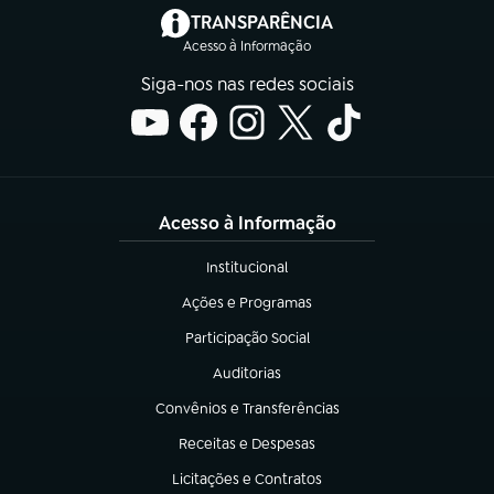
(abre em nova aba)
TRANSPARÊNCIA
Acesso à Informação
Siga-nos nas redes sociais
Acesso à Informação
Institucional
(abre em nova aba)
Ações e Programas
(abre em nova aba)
Participação Social
(abre em nova aba)
Auditorias
(abre em nova aba)
Convênios e Transferências
(abre em nova aba)
Receitas e Despesas
(abre em nova aba)
Licitações e Contratos
(abre em nova aba)