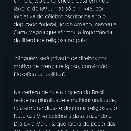
Um projeto de lei criou a data em 7 de
janeiro de 1890; mas só em 1946, por
YouTube
Facebook
iniciativa do célebre escritor baiano e
deputado federal, Jorge Amado, nasceu a
Instagram
X
Carta Magna que afirmou a importância
da liberdade religiosa no país:
TikTok
"Ninguém será privado de direitos por
motivo de crença religiosa, convicção
filosófica ou política".
Na certeza de que a riqueza do Brasil
reside na pluralidade e multiculturalidade,
rica em crendices e doutrinas religiosas, o
Natureza Viva celebra a data trazendo a
Dra Lívia Martins, que falará do poder das