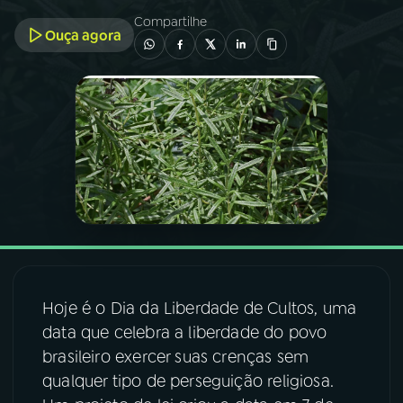
Compartilhe
Ouça agora
03
PROGRAMAÇÃO
04
PROGRAMAS
05
PODCASTS
06
VIDEOCASTS
07
ÚLTIMAS
Hoje é o Dia da Liberdade de Cultos, uma
data que celebra a liberdade do povo
08
FESTIVAL DE MÚSICA
brasileiro exercer suas crenças sem
qualquer tipo de perseguição religiosa.
ACOMPANHE A RÁDIO NACIONAL