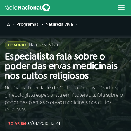
MENU
Programas
Natureza Viva
Natureza Viva
EPISÓDIO
Especialista fala sobre o
Buscar
na
poder das ervas medicinais
Rádio
Buscar
nos cultos religiosos
Nacional
No Dia da Liberdade de Cultos, a Dra. Livia Martins,
AO VIVO
ginecologista especialista em fitoterapia, fala sobre o
poder das plantas e ervas medicinais nos cultos
01
INÍCIO
religiosos
07/01/2018, 13:24
NO AR EM
02
A RÁDIO