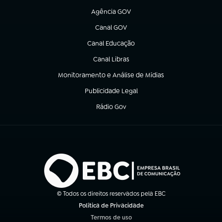
Agência GOV
(abre em nova aba)
Canal GOV
(abre em nova aba)
Canal Educação
(abre em nova aba)
Canal Libras
(abre em nova aba)
Monitoramento e Análise de Mídias
(abre em nova aba)
Publicidade Legal
(abre em nova aba)
Rádio Gov
(abre em nova aba)
© Todos os direitos reservados pela EBC
Política de Privacidade
(abre em nova aba)
Termos de uso