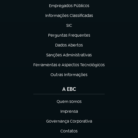
Empregados Públicos
(abre em nova aba)
Informações Classificadas
(abre em nova aba)
SIC
(abre em nova aba)
Perguntas Frequentes
(abre em nova aba)
Dados Abertos
(abre em nova aba)
Sanções Administrativas
(abre em nova aba)
Ferramentas e Aspectos Tecnológicos
(abre em nova aba)
Outras Informações
(abre em nova aba)
A EBC
Quem somos
(abre em nova aba)
Imprensa
(abre em nova aba)
Governança Corporativa
(abre em nova aba)
Contatos
(abre em nova aba)