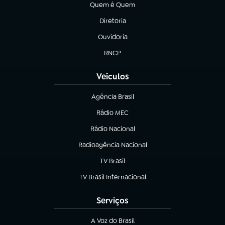
Quem é Quem
(abre em nova aba)
Diretoria
(abre em nova aba)
Ouvidoria
(abre em nova aba)
RNCP
(abre em nova aba)
Veículos
Agência Brasil
(abre em nova aba)
Rádio MEC
(abre em nova aba)
Rádio Nacional
Radioagência Nacional
(abre em nova aba)
TV Brasil
(abre em nova aba)
TV Brasil Internacional
(abre em nova aba)
Serviços
A Voz do Brasil
(abre em nova aba)