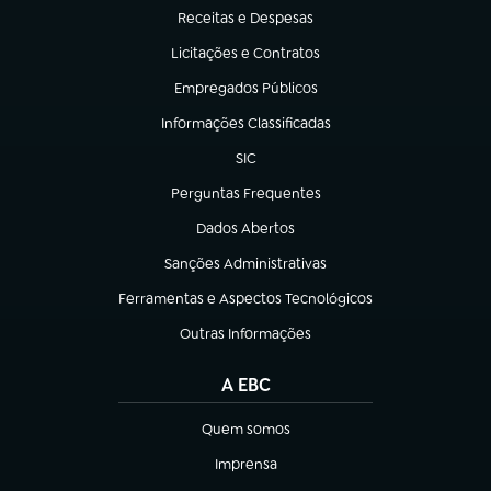
Receitas e Despesas
(abre em nova aba)
Licitações e Contratos
(abre em nova aba)
Empregados Públicos
(abre em nova aba)
Informações Classificadas
(abre em nova aba)
SIC
(abre em nova aba)
Perguntas Frequentes
(abre em nova aba)
Dados Abertos
(abre em nova aba)
Sanções Administrativas
(abre em nova aba)
Ferramentas e Aspectos Tecnológicos
(abre em nova aba)
Outras Informações
(abre em nova aba)
A EBC
Quem somos
(abre em nova aba)
Imprensa
(abre em nova aba)