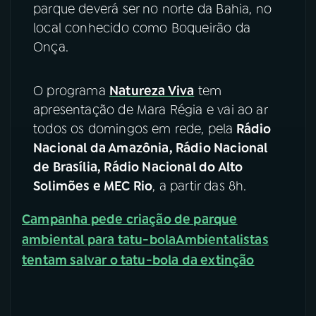
parque deverá ser no norte da Bahia, no
local conhecido como Boqueirão da
YouTube
Facebook
Onça.
Instagram
X
O programa
Natureza Viva
tem
TikTok
apresentação de Mara Régia e vai ao ar
todos os domingos em rede, pela
Rádio
Nacional da Amazônia, Rádio Nacional
de Brasília, Rádio Nacional do Alto
Solimões e MEC Rio
, a partir das 8h.
Campanha pede criação de parque
ambiental para tatu-bola
Ambientalistas
tentam salvar o tatu-bola da extinção