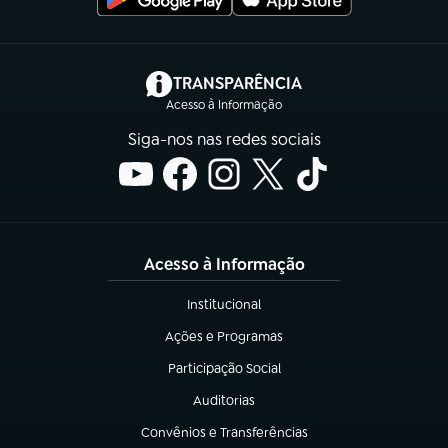
(abre em nova aba)
TRANSPARÊNCIA
Acesso à Informação
Siga-nos nas redes sociais
Acesso à Informação
Institucional
(abre em nova aba)
Ações e Programas
(abre em nova aba)
Participação Social
(abre em nova aba)
Auditorias
(abre em nova aba)
Convênios e Transferências
(abre em nova aba)