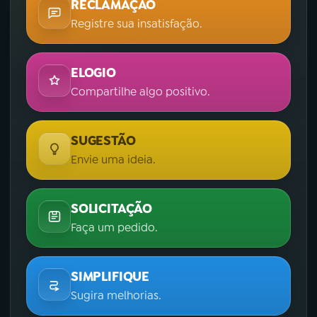
RECLAMAÇÃO
Registre sua insatisfação.
ELOGIO
Compartilhe algo positivo.
SUGESTÃO
Envie uma ideia.
SOLICITAÇÃO
Faça um pedido.
SIMPLIFIQUE
Sugira melhorias.