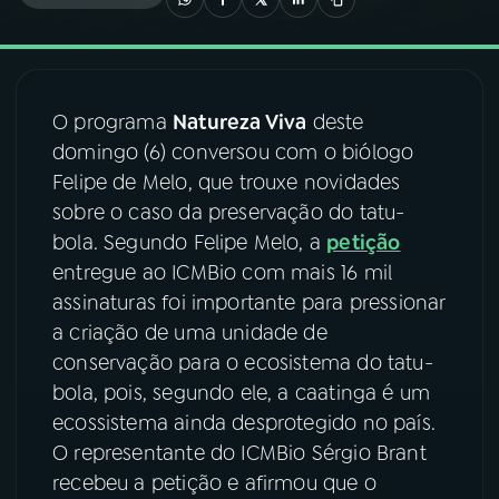
03
PROGRAMAÇÃO
O programa
Natureza Viva
deste
04
PROGRAMAS
domingo (6) conversou com o biólogo
Felipe de Melo, que trouxe novidades
05
PODCASTS
sobre o caso da preservação do tatu-
bola. Segundo Felipe Melo, a
petição
entregue ao ICMBio com mais 16 mil
06
VIDEOCASTS
assinaturas foi importante para pressionar
a criação de uma unidade de
07
ÚLTIMAS
conservação para o ecosistema do tatu-
bola, pois, segundo ele, a caatinga é um
ecossistema ainda desprotegido no país.
08
FESTIVAL DE MÚSICA
O representante do ICMBio Sérgio Brant
recebeu a petição e afirmou que o
ACOMPANHE A RÁDIO NACIONAL