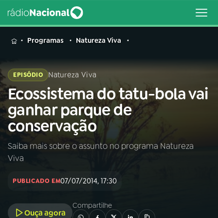
MENU
Programas
Natureza Viva
Natureza Viva
EPISÓDIO
Ecossistema do tatu-bola vai
Buscar
na
ganhar parque de
Rádio
Buscar
conservação
Nacional
Saiba mais sobre o assunto no programa Natureza
AO VIVO
Viva
01
INÍCIO
07/07/2014, 17:30
PUBLICADO EM
Compartilhe
02
A RÁDIO
Ouça agora