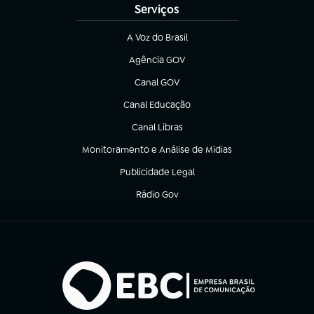
Serviços
A Voz do Brasil
(abre em nova aba)
Agência GOV
(abre em nova aba)
Canal GOV
(abre em nova aba)
Canal Educação
(abre em nova aba)
Canal Libras
(abre em nova aba)
Monitoramento e Análise de Mídias
(abre em nova aba)
Publicidade Legal
(abre em nova aba)
Rádio Gov
(abre em nova aba)