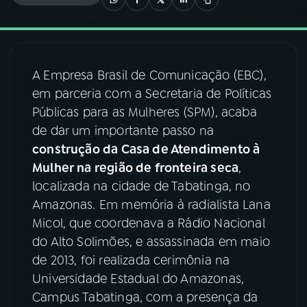
03
PROGRAMAÇÃO
A Empresa Brasil de Comunicação (EBC),
04
PROGRAMAS
em parceria com a Secretaria de Políticas
Públicas para as Mulheres (SPM), acaba
05
PODCASTS
de dar um importante passo na
construção da Casa de Atendimento à
Mulher na região de fronteira seca
,
06
VIDEOCASTS
localizada na cidade de Tabatinga, no
Amazonas. Em memória à radialista Lana
07
ÚLTIMAS
Micol, que coordenava a Rádio Nacional
do Alto Solimões, e assassinada em maio
de 2013, foi realizada cerimônia na
08
FESTIVAL DE MÚSICA
Universidade Estadual do Amazonas,
Campus Tabatinga, com a presença da
ACOMPANHE A RÁDIO NACIONAL