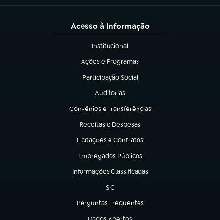
Acesso à Informação
Institucional
(abre em nova aba)
Ações e Programas
(abre em nova aba)
Participação Social
(abre em nova aba)
Auditorias
(abre em nova aba)
Convênios e Transferências
(abre em nova aba)
Receitas e Despesas
(abre em nova aba)
Licitações e Contratos
(abre em nova aba)
Empregados Públicos
(abre em nova aba)
Informações Classificadas
(abre em nova aba)
SIC
(abre em nova aba)
Perguntas Frequentes
(abre em nova aba)
Dados Abertos