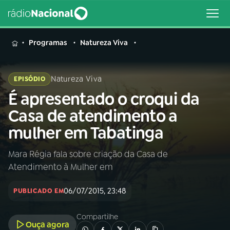
MENU
Programas
Natureza Viva
Natureza Viva
EPISÓDIO
É apresentado o croqui da
Buscar
na
Casa de atendimento a
Rádio
Buscar
mulher em Tabatinga
Nacional
Mara Régia fala sobre criação da Casa de
AO VIVO
Atendimento à Mulher em
01
INÍCIO
06/07/2015, 23:48
PUBLICADO EM
Compartilhe
02
A RÁDIO
Ouça agora