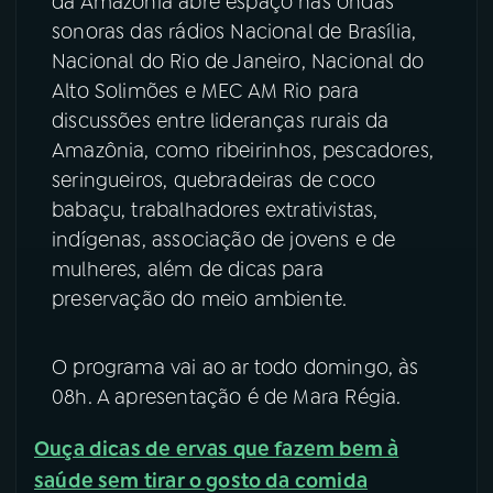
da Amazônia abre espaço nas ondas
sonoras das rádios Nacional de Brasília,
YouTube
Facebook
Nacional do Rio de Janeiro, Nacional do
Alto Solimões e MEC AM Rio para
Instagram
X
discussões entre lideranças rurais da
Amazônia, como ribeirinhos, pescadores,
TikTok
seringueiros, quebradeiras de coco
babaçu, trabalhadores extrativistas,
indígenas, associação de jovens e de
mulheres, além de dicas para
preservação do meio ambiente.
O programa vai ao ar todo domingo, às
08h. A apresentação é de Mara Régia.
Ouça dicas de ervas que fazem bem à
saúde sem tirar o gosto da comida