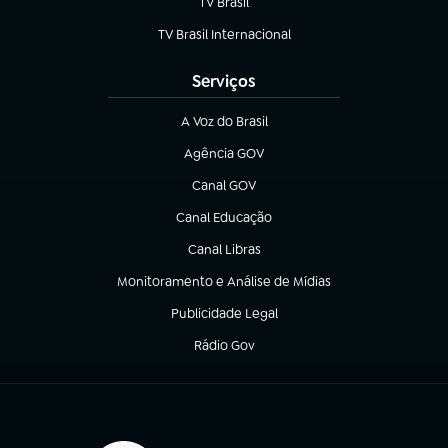
TV Brasil
(abre em nova aba)
TV Brasil Internacional
(abre em nova aba)
Serviços
A Voz do Brasil
(abre em nova aba)
Agência GOV
(abre em nova aba)
Canal GOV
(abre em nova aba)
Canal Educação
(abre em nova aba)
Canal Libras
(abre em nova aba)
Monitoramento e Análise de Mídias
(abre em nova aba)
Publicidade Legal
(abre em nova aba)
Rádio Gov
(abre em nova aba)