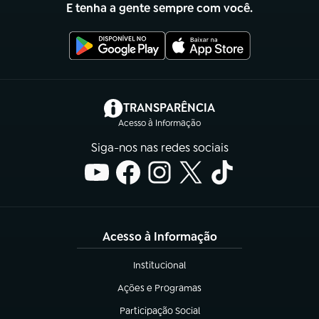
E tenha a gente sempre com você.
(abre em nova aba)
TRANSPARÊNCIA
Acesso à Informação
Siga-nos nas redes sociais
Acesso à Informação
Institucional
(abre em nova aba)
Ações e Programas
(abre em nova aba)
Participação Social
(abre em nova aba)