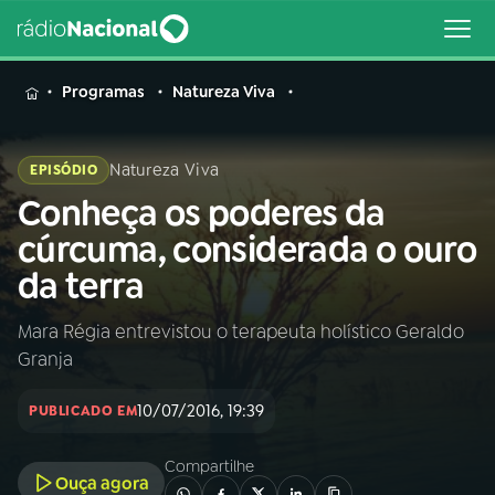
MENU
Programas
Natureza Viva
Natureza Viva
EPISÓDIO
Conheça os poderes da
Buscar
na
cúrcuma, considerada o ouro
Rádio
Buscar
da terra
Nacional
Mara Régia entrevistou o terapeuta holístico Geraldo
AO VIVO
Granja
01
INÍCIO
10/07/2016, 19:39
PUBLICADO EM
Compartilhe
02
A RÁDIO
Ouça agora