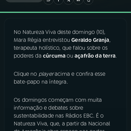
03
PROGRAMAÇÃO
No Natureza Viva deste domingo (10),
04
PROGRAMAS
Mara Régia entrevistou
Geraldo Granja
,
terapeuta holístico, que falou sobre os
05
PODCASTS
poderes da
cúrcuma
ou
açafrão da terra
.
06
VIDEOCASTS
Clique no
player
acima e confira esse
bate-papo na íntegra.
07
ÚLTIMAS
Os domingos começam com muita
informação e debates sobre
08
FESTIVAL DE MÚSICA
sustentabilidade nas Rádios EBC. É o
Natureza Viva, que, a partir da Nacional
ACOMPANHE A RÁDIO NACIONAL