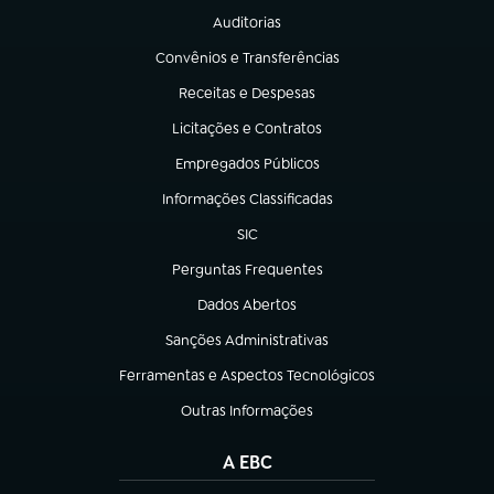
Auditorias
(abre em nova aba)
Convênios e Transferências
(abre em nova aba)
Receitas e Despesas
(abre em nova aba)
Licitações e Contratos
(abre em nova aba)
Empregados Públicos
(abre em nova aba)
Informações Classificadas
(abre em nova aba)
SIC
(abre em nova aba)
Perguntas Frequentes
(abre em nova aba)
Dados Abertos
(abre em nova aba)
Sanções Administrativas
(abre em nova aba)
Ferramentas e Aspectos Tecnológicos
(abre em nova aba)
Outras Informações
(abre em nova aba)
A EBC