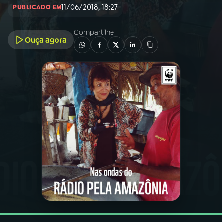
11/06/2018, 18:27
PUBLICADO EM
03
PROGRAMAÇÃO
Compartilhe
Ouça agora
04
PROGRAMAS
05
PODCASTS
06
VIDEOCASTS
07
ÚLTIMAS
08
FESTIVAL DE MÚSICA
ACOMPANHE A RÁDIO NACIONAL