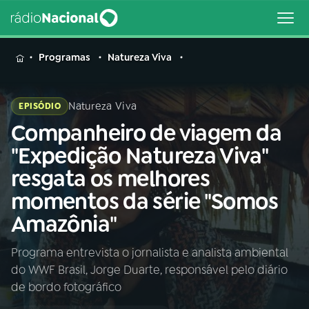
MENU
Programas
Natureza Viva
Natureza Viva
EPISÓDIO
Companheiro de viagem da
Buscar
na
"Expedição Natureza Viva"
Rádio
Buscar
resgata os melhores
Nacional
momentos da série "Somos
AO VIVO
Amazônia"
Programa entrevista o jornalista e analista ambiental
01
INÍCIO
do WWF Brasil, Jorge Duarte, responsável pelo diário
de bordo fotográfico
02
A RÁDIO