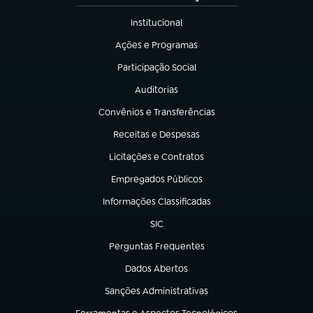
Institucional
(abre em nova aba)
Ações e Programas
(abre em nova aba)
Participação Social
(abre em nova aba)
Auditorias
(abre em nova aba)
Convênios e Transferências
(abre em nova aba)
Receitas e Despesas
(abre em nova aba)
Licitações e Contratos
(abre em nova aba)
Empregados Públicos
(abre em nova aba)
Informações Classificadas
(abre em nova aba)
SIC
(abre em nova aba)
Perguntas Frequentes
(abre em nova aba)
Dados Abertos
(abre em nova aba)
Sanções Administrativas
(abre em nova aba)