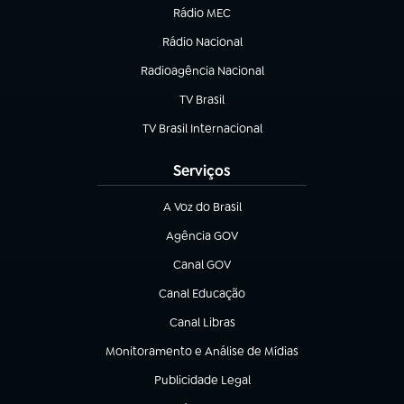
Rádio MEC
(abre em nova aba)
Rádio Nacional
Radioagência Nacional
(abre em nova aba)
TV Brasil
(abre em nova aba)
TV Brasil Internacional
(abre em nova aba)
Serviços
A Voz do Brasil
(abre em nova aba)
Agência GOV
(abre em nova aba)
Canal GOV
(abre em nova aba)
Canal Educação
(abre em nova aba)
Canal Libras
(abre em nova aba)
Monitoramento e Análise de Mídias
(abre em nova aba)
Publicidade Legal
(abre em nova aba)