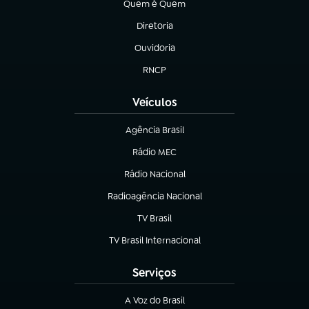
Quem é Quem
(abre em nova aba)
Diretoria
(abre em nova aba)
Ouvidoria
(abre em nova aba)
RNCP
(abre em nova aba)
Veículos
Agência Brasil
(abre em nova aba)
Rádio MEC
(abre em nova aba)
Rádio Nacional
Radioagência Nacional
(abre em nova aba)
TV Brasil
(abre em nova aba)
TV Brasil Internacional
(abre em nova aba)
Serviços
A Voz do Brasil
(abre em nova aba)