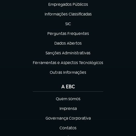
Empregados Públicos
(abre em nova aba)
Informações Classificadas
(abre em nova aba)
SIC
(abre em nova aba)
Perguntas Frequentes
(abre em nova aba)
Dados Abertos
(abre em nova aba)
Sanções Administrativas
(abre em nova aba)
Ferramentas e Aspectos Tecnológicos
(abre em nova aba)
Outras Informações
(abre em nova aba)
A EBC
Quem somos
(abre em nova aba)
Imprensa
(abre em nova aba)
Governança Corporativa
(abre em nova aba)
Contatos
(abre em nova aba)