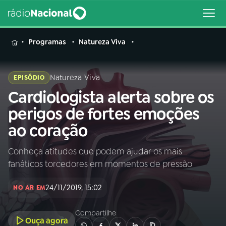
MENU
Programas
Natureza Viva
Natureza Viva
EPISÓDIO
Cardiologista alerta sobre os
Buscar
na
perigos de fortes emoções
Rádio
Buscar
ao coração
Nacional
Conheça atitudes que podem ajudar os mais
AO VIVO
fanáticos torcedores em momentos de pressão
01
INÍCIO
24/11/2019, 15:02
NO AR EM
Compartilhe
02
A RÁDIO
Ouça agora