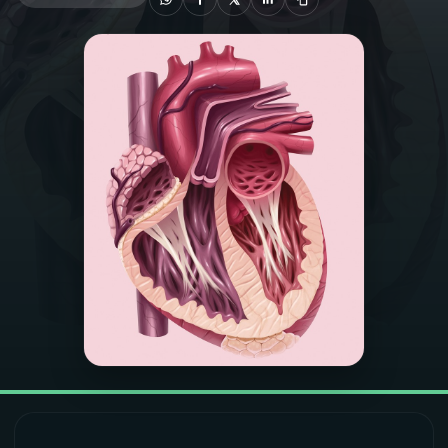
03
PROGRAMAÇÃO
04
PROGRAMAS
05
PODCASTS
06
VIDEOCASTS
07
ÚLTIMAS
08
FESTIVAL DE MÚSICA
ACOMPANHE A RÁDIO NACIONAL