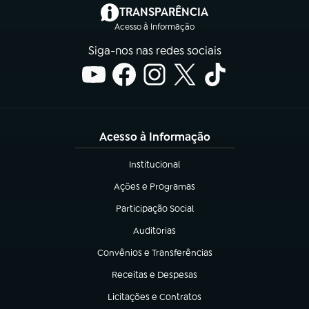
(abre em nova aba)
TRANSPARÊNCIA
Acesso à Informação
Siga-nos nas redes sociais
Acesso à Informação
Institucional
(abre em nova aba)
Ações e Programas
(abre em nova aba)
Participação Social
(abre em nova aba)
Auditorias
(abre em nova aba)
Convênios e Transferências
(abre em nova aba)
Receitas e Despesas
(abre em nova aba)
Licitações e Contratos
(abre em nova aba)