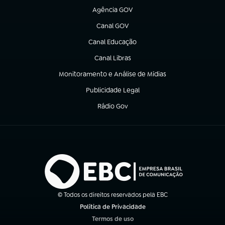
Agência GOV
(abre em nova aba)
Canal GOV
(abre em nova aba)
Canal Educação
(abre em nova aba)
Canal Libras
(abre em nova aba)
Monitoramento e Análise de Mídias
(abre em nova aba)
Publicidade Legal
(abre em nova aba)
Rádio Gov
(abre em nova aba)
© Todos os direitos reservados pela EBC
Política de Privacidade
(abre em nova aba)
Termos de uso
(abre em nova aba)