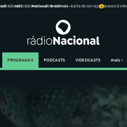
asil
rádio
MEC
rádio
Nacional
tv
Brasil
carta de serviço
acesso à inf
mais
PROGRAMAS
PODCASTS
VIDEOCASTS
mais