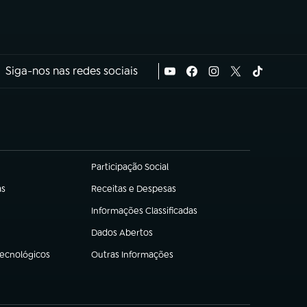
Siga-nos nas redes sociais
Participação Social
(abre em nova aba)
as
Receitas e Despesas
(abre em nova aba)
Informações Classificadas
(abre em nova aba)
Dados Abertos
(abre em nova aba)
Tecnológicos
Outras Informações
(abre em nova aba)