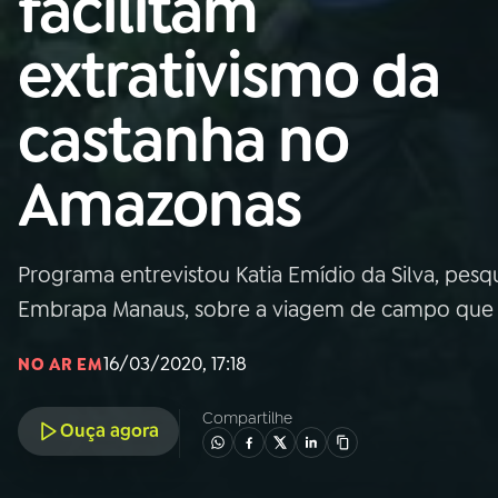
facilitam
Nacional
extrativismo da
01
INÍCIO
castanha no
02
A RÁDIO
Amazonas
03
PROGRAMAÇÃO
Programa entrevistou Katia Emídio da Silva, pesq
04
PROGRAMAS
Embrapa Manaus, sobre a viagem de campo que f
05
PODCASTS
16/03/2020, 17:18
NO AR EM
Compartilhe
Ouça agora
06
VIDEOCASTS