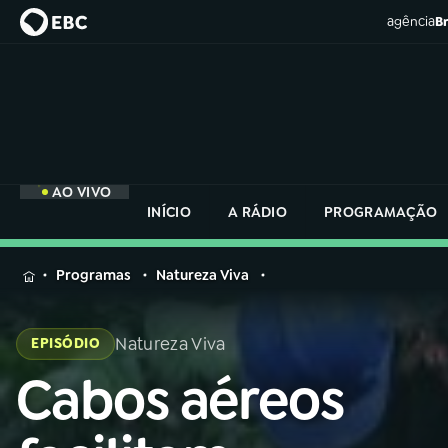
agência
Br
AO VIVO
INÍCIO
A RÁDIO
PROGRAMAÇÃO
MENU
Programas
Natureza Viva
Buscar
na
Natureza Viva
EPISÓDIO
Rádio
Buscar
Nacional
Cabos aéreos
Buscar
na
Rádio
AO VIVO