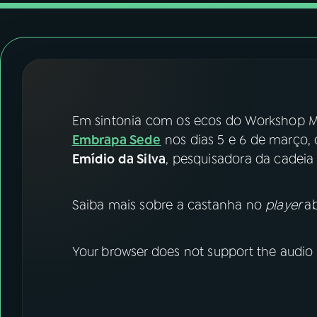
07
ÚLTIMAS
08
FESTIVAL DE MÚSICA
ACOMPANHE A RÁDIO NACIONAL
Em sintonia com os ecos do Workshop Man
YouTube
Facebook
Embrapa Sede
nos dias 5 e 6 de março
Emídio da Silva
, pesquisadora da cadeia
Instagram
X
TikTok
Saiba mais sobre a castanha no
player
ab
Your browser does not support the audio