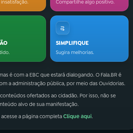
 insatisfação.
Compartilhe algo positivo.
ÇÃO
SIMPLIFIQUE
dido.
Sugira melhorias.
 mas é com a EBC que estará dialogando. O Fala.BR é
m a administração pública, por meio das Ouvidorias.
 conteúdos ofertados ao cidadão. Por isso, não se
onteúdo alvo de sua manifestação.
Clique aqui
, acesse a página completa
.