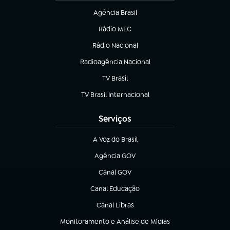
Agência Brasil
(abre em nova aba)
Rádio MEC
(abre em nova aba)
Rádio Nacional
Radioagência Nacional
(abre em nova aba)
TV Brasil
(abre em nova aba)
TV Brasil Internacional
(abre em nova aba)
Serviços
A Voz do Brasil
(abre em nova aba)
Agência GOV
(abre em nova aba)
Canal GOV
(abre em nova aba)
Canal Educação
(abre em nova aba)
Canal Libras
(abre em nova aba)
Monitoramento e Análise de Mídias
(abre em nova aba)