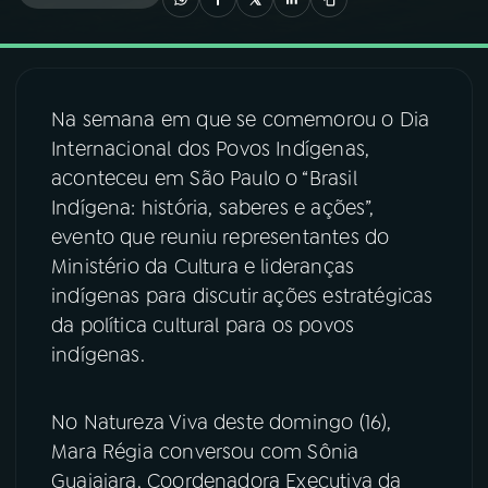
03
PROGRAMAÇÃO
Na semana em que se comemorou o Dia
04
PROGRAMAS
Internacional dos Povos Indígenas,
aconteceu em São Paulo o “Brasil
05
PODCASTS
Indígena: história, saberes e ações”,
evento que reuniu representantes do
Ministério da Cultura e lideranças
06
VIDEOCASTS
indígenas para discutir ações estratégicas
da política cultural para os povos
07
ÚLTIMAS
indígenas.
08
FESTIVAL DE MÚSICA
No Natureza Viva deste domingo (16),
Mara Régia conversou com Sônia
Guajajara, Coordenadora Executiva da
ACOMPANHE A RÁDIO NACIONAL