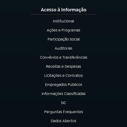
Acesso à Informação
Institucional
(abre em nova aba)
Ações e Programas
(abre em nova aba)
Participação Social
(abre em nova aba)
Auditorias
(abre em nova aba)
Convênios e Transferências
(abre em nova aba)
Receitas e Despesas
(abre em nova aba)
Licitações e Contratos
(abre em nova aba)
Empregados Públicos
(abre em nova aba)
Informações Classificadas
(abre em nova aba)
SIC
(abre em nova aba)
Perguntas Frequentes
(abre em nova aba)
Dados Abertos
(abre em nova aba)