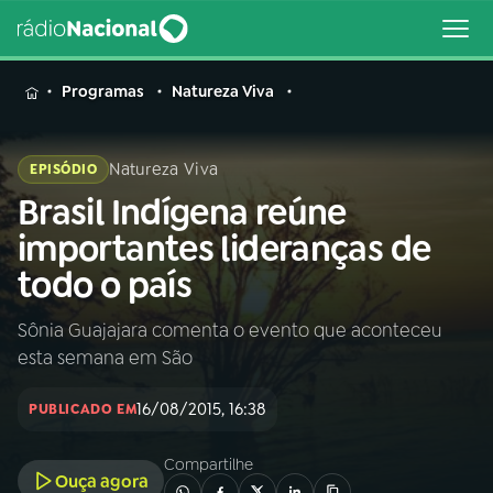
MENU
Programas
Natureza Viva
Natureza Viva
EPISÓDIO
Brasil Indígena reúne
Buscar
na
importantes lideranças de
Rádio
Buscar
todo o país
Nacional
Sônia Guajajara comenta o evento que aconteceu
AO VIVO
esta semana em São
01
INÍCIO
16/08/2015, 16:38
PUBLICADO EM
Compartilhe
02
A RÁDIO
Ouça agora