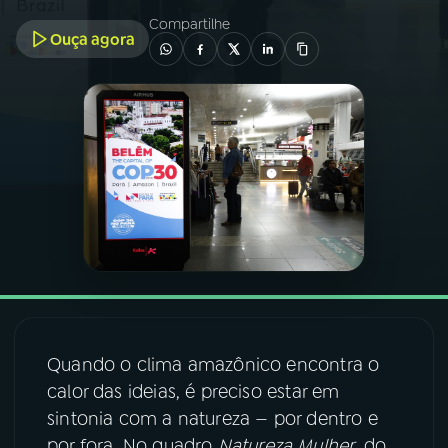
Compartilhe
Ouça agora
03
PROGRAMAÇÃO
04
PROGRAMAS
05
PODCASTS
06
VIDEOCASTS
07
ÚLTIMAS
Quando o clima amazônico encontra o
08
FESTIVAL DE MÚSICA
calor das ideias, é preciso estar em
sintonia com a natureza — por dentro e
ACOMPANHE A RÁDIO NACIONAL
por fora. No quadro
Natureza Mulher
, do