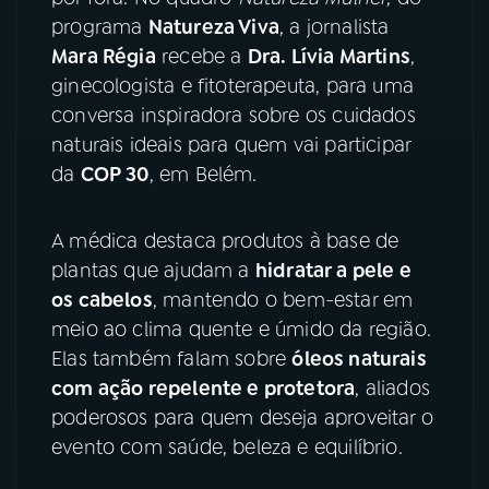
programa
Natureza Viva
, a jornalista
YouTube
Facebook
Mara Régia
recebe a
Dra. Lívia Martins
,
ginecologista e fitoterapeuta, para uma
Instagram
X
conversa inspiradora sobre os cuidados
naturais ideais para quem vai participar
TikTok
da
COP 30
, em Belém.
A médica destaca produtos à base de
plantas que ajudam a
hidratar a pele e
os cabelos
, mantendo o bem-estar em
meio ao clima quente e úmido da região.
Elas também falam sobre
óleos naturais
com ação repelente e protetora
, aliados
poderosos para quem deseja aproveitar o
evento com saúde, beleza e equilíbrio.