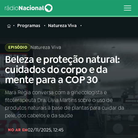
MENU
Programas
Natureza Viva
Natureza Viva
EPISÓDIO
Beleza e proteção natural:
Buscar
na
cuidados do corpo e da
Rádio
Buscar
mente para a COP 30
Nacional
Mara Régia conversa com a ginecologista e
AO VIVO
fitoterapeuta Dra. Lívia Martins sobre o uso de
produtos naturais à base de plantas para cuidar da
01
INÍCIO
pele, dos cabelos e da saúde
02/11/2025, 12:45
NO AR EM
02
A RÁDIO