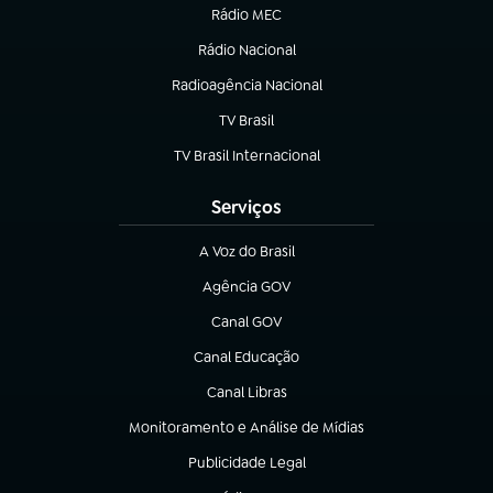
Rádio MEC
(abre em nova aba)
Rádio Nacional
Radioagência Nacional
(abre em nova aba)
TV Brasil
(abre em nova aba)
TV Brasil Internacional
(abre em nova aba)
Serviços
A Voz do Brasil
(abre em nova aba)
Agência GOV
(abre em nova aba)
Canal GOV
(abre em nova aba)
Canal Educação
(abre em nova aba)
Canal Libras
(abre em nova aba)
Monitoramento e Análise de Mídias
(abre em nova aba)
Publicidade Legal
(abre em nova aba)