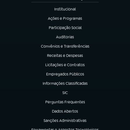
Institucional
(abre em nova aba)
Ações e Programas
(abre em nova aba)
Participação Social
(abre em nova aba)
Auditorias
(abre em nova aba)
Convênios e Transferências
(abre em nova aba)
Receitas e Despesas
(abre em nova aba)
Licitações e Contratos
(abre em nova aba)
Empregados Públicos
(abre em nova aba)
Informações Classificadas
(abre em nova aba)
SIC
(abre em nova aba)
Perguntas Frequentes
(abre em nova aba)
Dados Abertos
(abre em nova aba)
Sanções Administrativas
(abre em nova aba)
Ferramentas e Aspectos Tecnológicos