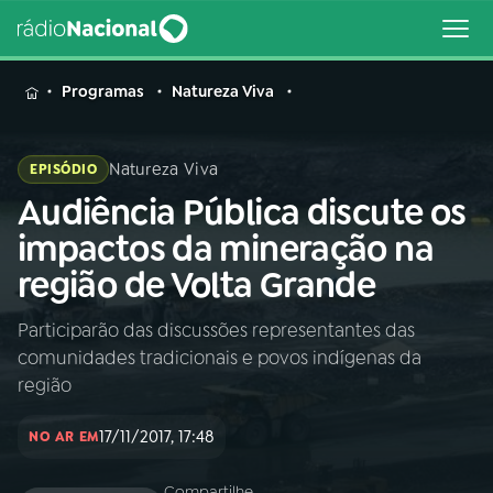
MENU
Programas
Natureza Viva
Natureza Viva
EPISÓDIO
Audiência Pública discute os
Buscar
na
impactos da mineração na
Rádio
Buscar
região de Volta Grande
Nacional
Participarão das discussões representantes das
AO VIVO
comunidades tradicionais e povos indígenas da
região
01
INÍCIO
17/11/2017, 17:48
NO AR EM
02
A RÁDIO
Compartilhe