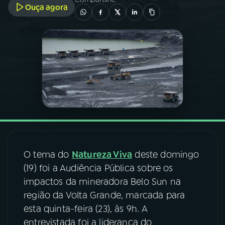
Ouça agora
03
PROGRAMAÇÃO
04
PROGRAMAS
05
PODCASTS
06
VIDEOCASTS
O tema do
Natureza Viva
deste domingo
07
ÚLTIMAS
(19) foi a Audiência Pública sobre os
impactos da mineradora Belo Sun na
08
FESTIVAL DE MÚSICA
região da Volta Grande, marcada para
esta quinta-feira (23), às 9h. A
entrevistada foi a liderança do
ACOMPANHE A RÁDIO NACIONAL