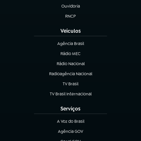
Ouvidoria
(abre em nova aba)
RNCP
(abre em nova aba)
Veículos
Agência Brasil
(abre em nova aba)
Rádio MEC
(abre em nova aba)
Rádio Nacional
Radioagência Nacional
(abre em nova aba)
TV Brasil
(abre em nova aba)
TV Brasil Internacional
(abre em nova aba)
Serviços
A Voz do Brasil
(abre em nova aba)
Agência GOV
(abre em nova aba)