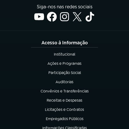
Siga-nos nas redes sociais
Acesso à Informação
Institucional
(abre em nova aba)
Ações e Programas
(abre em nova aba)
Participação Social
(abre em nova aba)
Auditorias
(abre em nova aba)
Convênios e Transferências
(abre em nova aba)
Receitas e Despesas
(abre em nova aba)
Licitações e Contratos
(abre em nova aba)
Empregados Públicos
(abre em nova aba)
Informações Classificadas