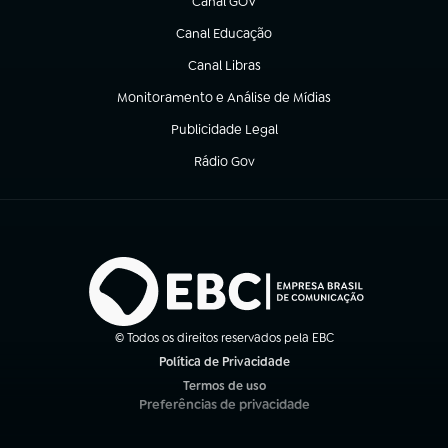
Canal GOV
(abre em nova aba)
Canal Educação
(abre em nova aba)
Canal Libras
(abre em nova aba)
Monitoramento e Análise de Mídias
(abre em nova aba)
Publicidade Legal
(abre em nova aba)
Rádio Gov
(abre em nova aba)
© Todos os direitos reservados pela EBC
Política de Privacidade
(abre em nova aba)
Termos de uso
(abre em nova aba)
Preferências de privacidade