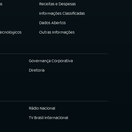
as
Receitas e Despesas
(abre em nova aba)
Informações Classificadas
(abre em nova aba)
Dados Abertos
(abre em nova aba)
Tecnológicos
Outras Informações
(abre em nova aba)
Governança Corporativa
(abre em nova aba)
Diretoria
(abre em nova aba)
Rádio Nacional
TV Brasil Internacional
(abre em nova aba)