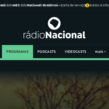
asil
rádio
MEC
rádio
Nacional
tv
Brasil
carta de serviço
acesso à inf
mais
PROGRAMAS
PODCASTS
VIDEOCASTS
mais