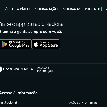
INÍCIO
A RÁDIO
PROGRAMAÇÃO
PROGRAMAS
PODCASTS
Baixe o app da rádio Nacional
E tenha a gente sempre com você.
Acesso à
TRANSPARÊNCIA
abre em nova aba)
Informação
Acesso à Informação
Institucional
Ações e Programas
(abre em nova aba)
(abre em nova aba)