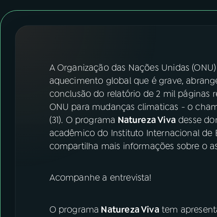
07
ÚLTIMAS
08
FESTIVAL DE MÚSICA
ACOMPANHE A RÁDIO NACIONAL
A Organização das Nações Unidas (ONU) 
aquecimento global que é grave, abrangent
YouTube
Facebook
conclusão do relatório de 2 mil páginas 
ONU para mudanças climaticas - o chama
Instagram
X
(31). O programa
Natureza Viva
desse dom
acadêmico do Instituto Internacional de 
TikTok
compartilha mais informações sobre o a
Acompanhe a entrevista!
O programa
Natureza Viva
tem apresenta