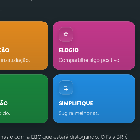
.
ÇÃO
ELOGIO
 insatisfação.
Compartilhe algo positivo.
ÇÃO
SIMPLIFIQUE
dido.
Sugira melhorias.
 mas é com a EBC que estará dialogando. O Fala.BR é