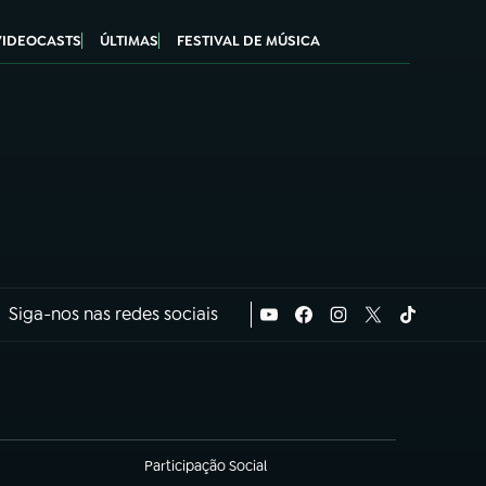
VIDEOCASTS
ÚLTIMAS
FESTIVAL DE MÚSICA
Siga-nos nas redes sociais
Participação Social
(abre em nova aba)