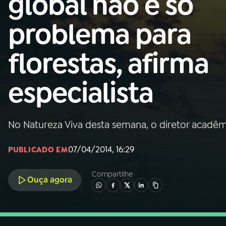
global não é só
Nacional
problema para
01
INÍCIO
florestas, afirma
02
A RÁDIO
especialista
03
PROGRAMAÇÃO
No Natureza Viva desta semana, o diretor acadêm
04
PROGRAMAS
07/04/2014, 16:29
PUBLICADO EM
05
PODCASTS
Compartilhe
Ouça agora
06
VIDEOCASTS