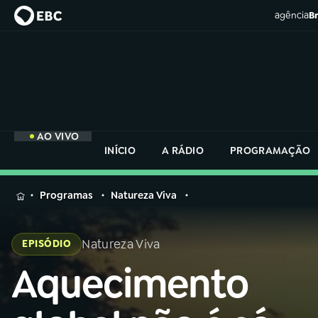
agência
Br
AO VIVO
INÍCIO
A RÁDIO
PROGRAMAÇÃO
MENU
Programas
Natureza Viva
Buscar
na
Natureza Viva
EPISÓDIO
Rádio
Buscar
Nacional
Aquecimento
Buscar
na
Rádio
AO VIVO