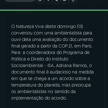
03
PROGRAMAÇÃO
O Natureza Viva deste domingo (13)
04
PROGRAMAS
conversou com uma ambientalista para
ouvir dela uma avaliação do documento
05
PODCASTS
final gerado a partir da COP 21, em Paris.
Para a coordenadora do Programa de
Política e Direito do Instituto
06
VIDEOCASTS
Socioambiental - ISA, Adriana Ramos, o
documento final é audacioso na medida
07
ÚLTIMAS
em que se chega a um acordo sobre a
temperatura do planeta, mas preocupa
os ambientalistas no sentido da
08
FESTIVAL DE MÚSICA
implementação do acordo.
ACOMPANHE A RÁDIO NACIONAL