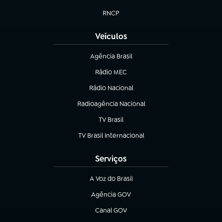
(abre em nova aba)
RNCP
(abre em nova aba)
Veículos
Agência Brasil
(abre em nova aba)
Rádio MEC
(abre em nova aba)
Rádio Nacional
Radioagência Nacional
(abre em nova aba)
TV Brasil
(abre em nova aba)
TV Brasil Internacional
(abre em nova aba)
Serviços
A Voz do Brasil
(abre em nova aba)
Agência GOV
(abre em nova aba)
Canal GOV
(abre em nova aba)