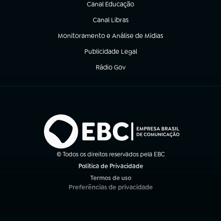
Canal Educação
(abre em nova aba)
Canal Libras
(abre em nova aba)
Monitoramento e Análise de Mídias
(abre em nova aba)
Publicidade Legal
(abre em nova aba)
Rádio Gov
(abre em nova aba)
© Todos os direitos reservados pela EBC
Política de Privacidade
(abre em nova aba)
Termos de uso
(abre em nova aba)
Preferências de privacidade