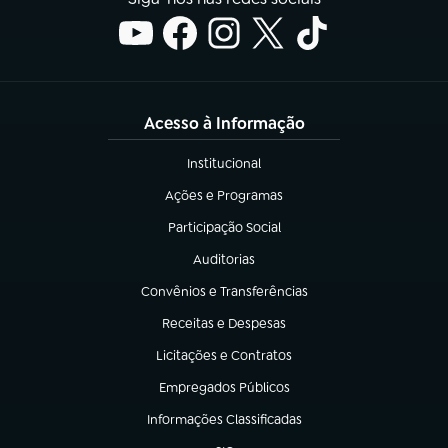
Acesso à Informação
Institucional
(abre em nova aba)
Ações e Programas
(abre em nova aba)
Participação Social
(abre em nova aba)
Auditorias
(abre em nova aba)
Convênios e Transferências
(abre em nova aba)
Receitas e Despesas
(abre em nova aba)
Licitações e Contratos
(abre em nova aba)
Empregados Públicos
(abre em nova aba)
Informações Classificadas
(abre em nova aba)