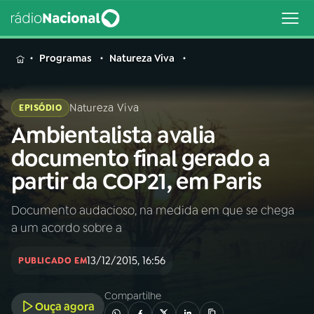
MENU
Programas
Natureza Viva
Natureza Viva
EPISÓDIO
Ambientalista avalia
Buscar
na
documento final gerado a
Rádio
Buscar
partir da COP21, em Paris
Nacional
Documento audacioso, na medida em que se chega
AO VIVO
a um acordo sobre a
01
INÍCIO
13/12/2015, 16:56
PUBLICADO EM
Compartilhe
02
A RÁDIO
Ouça agora