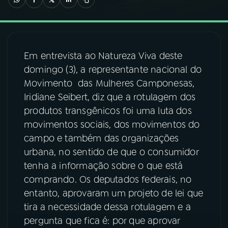
03
PROGRAMAÇÃO
Em entrevista ao Natureza Viva deste
04
PROGRAMAS
domingo (3), a representante nacional do
Movimento das Mulheres Camponesas,
05
PODCASTS
Iridiane Seibert, diz que a rotulagem dos
produtos transgênicos foi uma luta dos
movimentos sociais, dos movimentos do
06
VIDEOCASTS
campo e também das organizações
urbana, no sentido de que o consumidor
07
ÚLTIMAS
tenha a informação sobre o que está
comprando. Os deputados federais, no
entanto, aprovaram um projeto de lei que
08
FESTIVAL DE MÚSICA
tira a necessidade dessa rotulagem e a
pergunta que fica é: por que aprovar
ACOMPANHE A RÁDIO NACIONAL