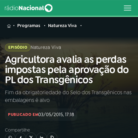
MENU
Programas
Natureza Viva
Natureza Viva
EPISÓDIO
Agricultora avalia as perdas
Buscar
na
impostas pela aprovação do
Rádio
Buscar
PL dos Transgênicos
Nacional
Fim da obrigatoriedade do Selo dos Transgênicos nas
AO VIVO
embalagens é alvo
01
INÍCIO
03/05/2015, 17:18
PUBLICADO EM
Compartilhe
02
A RÁDIO