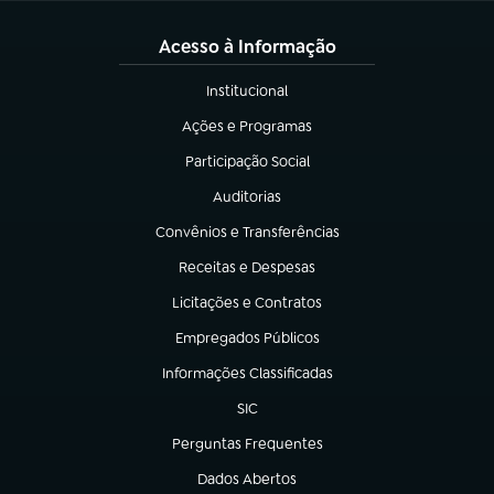
Acesso à Informação
Institucional
(abre em nova aba)
Ações e Programas
(abre em nova aba)
Participação Social
(abre em nova aba)
Auditorias
(abre em nova aba)
Convênios e Transferências
(abre em nova aba)
Receitas e Despesas
(abre em nova aba)
Licitações e Contratos
(abre em nova aba)
Empregados Públicos
(abre em nova aba)
Informações Classificadas
(abre em nova aba)
SIC
(abre em nova aba)
Perguntas Frequentes
(abre em nova aba)
Dados Abertos
(abre em nova aba)