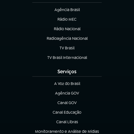
Agência Brasil
(abre em nova aba)
Rádio MEC
(abre em nova aba)
Rádio Nacional
Radioagência Nacional
(abre em nova aba)
TV Brasil
(abre em nova aba)
TV Brasil Internacional
(abre em nova aba)
Serviços
A Voz do Brasil
(abre em nova aba)
Agência GOV
(abre em nova aba)
Canal GOV
(abre em nova aba)
Canal Educação
(abre em nova aba)
Canal Libras
(abre em nova aba)
Monitoramento e Análise de Mídias
(abre em nova aba)