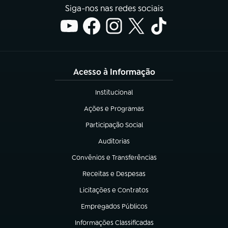
Siga-nos nas redes sociais
Acesso à Informação
Institucional
(abre em nova aba)
Ações e Programas
(abre em nova aba)
Participação Social
(abre em nova aba)
Auditorias
(abre em nova aba)
Convênios e Transferências
(abre em nova aba)
Receitas e Despesas
(abre em nova aba)
Licitações e Contratos
(abre em nova aba)
Empregados Públicos
(abre em nova aba)
Informações Classificadas
(abre em nova aba)