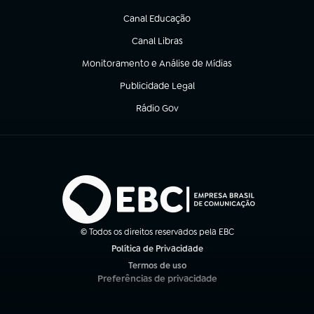
(abre em nova aba)
Canal Educação
(abre em nova aba)
Canal Libras
(abre em nova aba)
Monitoramento e Análise de Mídias
(abre em nova aba)
Publicidade Legal
(abre em nova aba)
Rádio Gov
(abre em nova aba)
© Todos os direitos reservados pela EBC
Política de Privacidade
(abre em nova aba)
Termos de uso
(abre em nova aba)
Preferências de privacidade