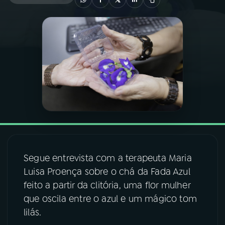
03
PROGRAMAÇÃO
04
PROGRAMAS
05
PODCASTS
06
VIDEOCASTS
Segue entrevista com a terapeuta Maria
07
ÚLTIMAS
Luisa Proença sobre o chá da Fada Azul
feito a partir da clitória, uma flor mulher
08
FESTIVAL DE MÚSICA
que oscila entre o azul e um mágico tom
lilás.
ACOMPANHE A RÁDIO NACIONAL