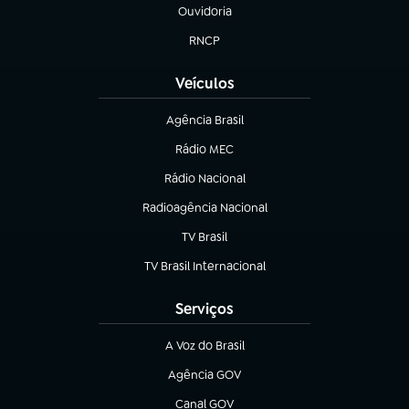
Ouvidoria
(abre em nova aba)
RNCP
(abre em nova aba)
Veículos
Agência Brasil
(abre em nova aba)
Rádio MEC
(abre em nova aba)
Rádio Nacional
Radioagência Nacional
(abre em nova aba)
TV Brasil
(abre em nova aba)
TV Brasil Internacional
(abre em nova aba)
Serviços
A Voz do Brasil
(abre em nova aba)
Agência GOV
(abre em nova aba)
Canal GOV