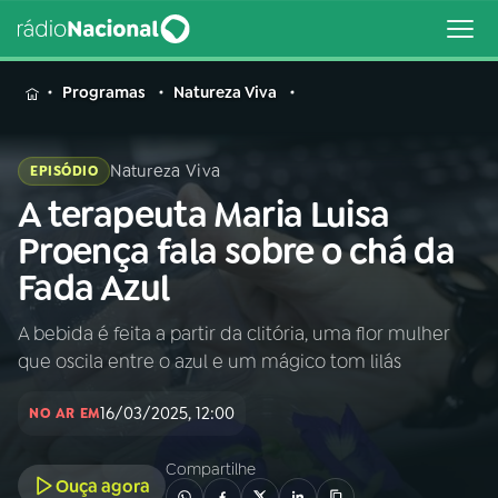
MENU
Programas
Natureza Viva
Natureza Viva
EPISÓDIO
A terapeuta Maria Luisa
Buscar
na
Proença fala sobre o chá da
Rádio
Buscar
Fada Azul
Nacional
A bebida é feita a partir da clitória, uma flor mulher
AO VIVO
que oscila entre o azul e um mágico tom lilás
01
INÍCIO
16/03/2025, 12:00
NO AR EM
Compartilhe
02
A RÁDIO
Ouça agora