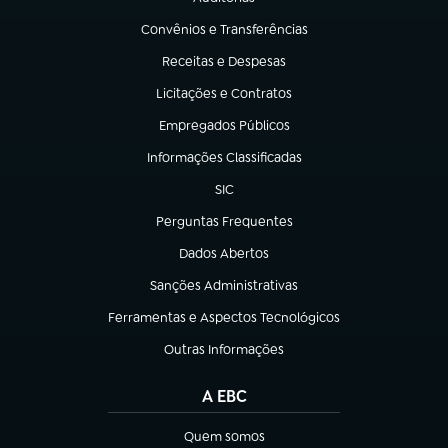
(abre em nova aba)
Convênios e Transferências
(abre em nova aba)
Receitas e Despesas
(abre em nova aba)
Licitações e Contratos
(abre em nova aba)
Empregados Públicos
(abre em nova aba)
Informações Classificadas
(abre em nova aba)
SIC
(abre em nova aba)
Perguntas Frequentes
(abre em nova aba)
Dados Abertos
(abre em nova aba)
Sanções Administrativas
(abre em nova aba)
Ferramentas e Aspectos Tecnológicos
(abre em nova aba)
Outras Informações
(abre em nova aba)
A EBC
Quem somos
(abre em nova aba)