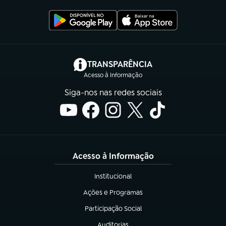
(abre em nova aba)
TRANSPARÊNCIA
Acesso à Informação
Siga-nos nas redes sociais
Acesso à Informação
Institucional
(abre em nova aba)
Ações e Programas
(abre em nova aba)
Participação Social
(abre em nova aba)
Auditorias