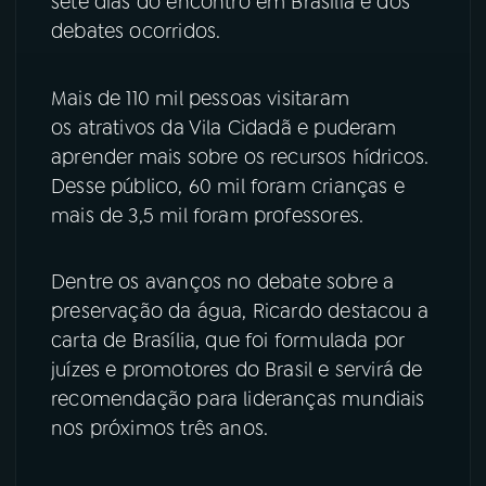
sete dias do encontro em Brasília e dos
debates ocorridos.
YouTube
Facebook
Mais de 110 mil pessoas visitaram
Instagram
X
os atrativos da Vila Cidadã e puderam
TikTok
aprender mais sobre os recursos hídricos.
Desse público, 60 mil foram crianças e
mais de 3,5 mil foram professores.
Dentre os avanços no debate sobre a
preservação da água, Ricardo destacou a
carta de Brasília, que foi formulada por
juízes e promotores do Brasil e servirá de
recomendação para lideranças mundiais
nos próximos três anos.