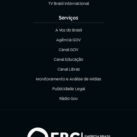
TV Brasil Internacional
(abre em nova aba)
Serviços
A Voz do Brasil
(abre em nova aba)
Agência GOV
(abre em nova aba)
Canal GOV
(abre em nova aba)
Canal Educação
(abre em nova aba)
Canal Libras
(abre em nova aba)
Monitoramento e Análise de Mídias
(abre em nova aba)
Publicidade Legal
(abre em nova aba)
Rádio Gov
(abre em nova aba)