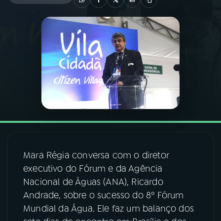
03
PROGRAMAÇÃO
04
PROGRAMAS
05
PODCASTS
06
VIDEOCASTS
Mara Régia conversa com o diretor
07
ÚLTIMAS
executivo do Fórum e da Agência
Nacional de Águas (ANA), Ricardo
08
FESTIVAL DE MÚSICA
Andrade, sobre o sucesso do 8º Fórum
Mundial da Água. Ele faz um balanço dos
ACOMPANHE A RÁDIO NACIONAL