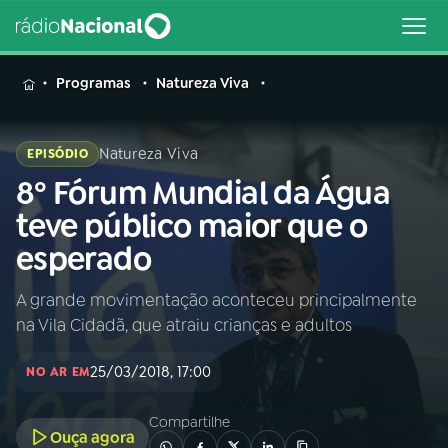
MENU
Programas
Natureza Viva
Natureza Viva
EPISÓDIO
8º Fórum Mundial da Água
Buscar
na
teve público maior que o
Rádio
Buscar
esperado
Nacional
A grande movimentação aconteceu principalmente
AO VIVO
na Vila Cidadã, que atraiu crianças e adultos
01
INÍCIO
25/03/2018, 17:00
NO AR EM
Compartilhe
02
A RÁDIO
Ouça agora