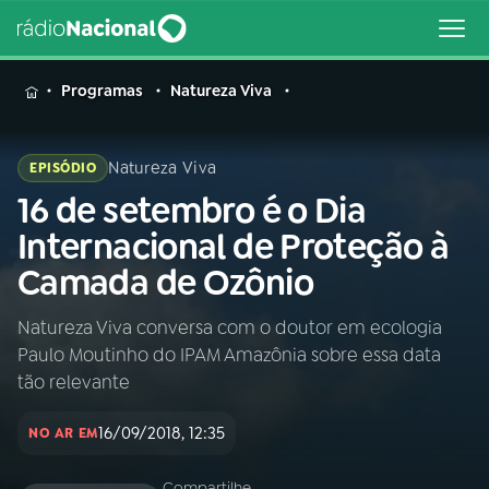
MENU
Programas
Natureza Viva
Natureza Viva
EPISÓDIO
16 de setembro é o Dia
Buscar
na
Internacional de Proteção à
Rádio
Buscar
Camada de Ozônio
Nacional
Natureza Viva conversa com o doutor em ecologia
AO VIVO
Paulo Moutinho do IPAM Amazônia sobre essa data
tão relevante
01
INÍCIO
16/09/2018, 12:35
NO AR EM
02
A RÁDIO
Compartilhe