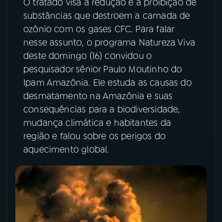
O tratado visa à redução e à proibição de
substâncias que destroem a camada de
YouTube
Facebook
ozônio com os gases CFC. Para falar
nesse assunto, o programa Natureza Viva
Instagram
X
deste domingo (16) convidou o
pesquisador sênior Paulo Moutinho do
TikTok
Ipam Amazônia. Ele estuda as causas do
desmatamento na Amazônia e suas
consequências para a biodiversidade,
mudança climática e habitantes da
região e falou sobre os perigos do
aquecimento global.