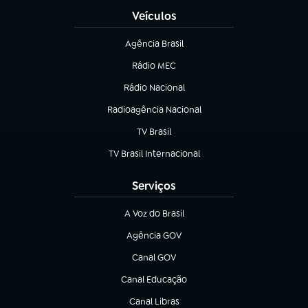
Veículos
Agência Brasil
(abre em nova aba)
Rádio MEC
(abre em nova aba)
Rádio Nacional
Radioagência Nacional
(abre em nova aba)
TV Brasil
(abre em nova aba)
TV Brasil Internacional
(abre em nova aba)
Serviços
A Voz do Brasil
(abre em nova aba)
Agência GOV
(abre em nova aba)
Canal GOV
(abre em nova aba)
Canal Educação
(abre em nova aba)
Canal Libras
(abre em nova aba)