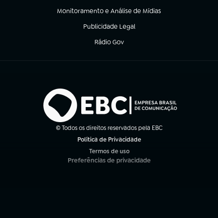
Monitoramento e Análise de Mídias
(abre em nova aba)
Publicidade Legal
(abre em nova aba)
Rádio Gov
(abre em nova aba)
© Todos os direitos reservados pela EBC
Política de Privacidade
(abre em nova aba)
Termos de uso
(abre em nova aba)
Preferências de privacidade