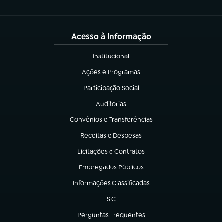
Acesso à Informação
Institucional
(abre em nova aba)
Ações e Programas
(abre em nova aba)
Participação Social
(abre em nova aba)
Auditorias
(abre em nova aba)
Convênios e Transferências
(abre em nova aba)
Receitas e Despesas
(abre em nova aba)
Licitações e Contratos
(abre em nova aba)
Empregados Públicos
(abre em nova aba)
Informações Classificadas
(abre em nova aba)
SIC
(abre em nova aba)
Perguntas Frequentes
(abre em nova aba)