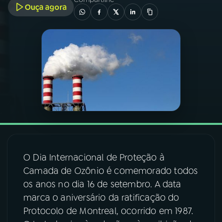
Ouça agora
03
PROGRAMAÇÃO
04
PROGRAMAS
05
PODCASTS
06
VIDEOCASTS
07
ÚLTIMAS
O Dia Internacional de Proteção à
Camada de Ozônio é comemorado todos
os anos no dia 16 de setembro. A data
08
FESTIVAL DE MÚSICA
marca o aniversário da ratificação do
Protocolo de Montreal, ocorrido em 1987.
ACOMPANHE A RÁDIO NACIONAL