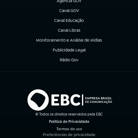
Agência GOV
(abre em nova aba)
Canal GOV
(abre em nova aba)
Canal Educação
(abre em nova aba)
Canal Libras
(abre em nova aba)
Monitoramento e Análise de Mídias
(abre em nova aba)
Publicidade Legal
(abre em nova aba)
Rádio Gov
(abre em nova aba)
© Todos os direitos reservados pela EBC
Política de Privacidade
(abre em nova aba)
Termos de uso
(abre em nova aba)
Preferências de privacidade