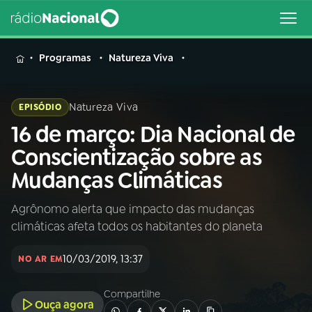
MENU
Programas
Natureza Viva
Natureza Viva
EPISÓDIO
16 de março: Dia Nacional de
Buscar
na
Conscientização sobre as
Rádio
Buscar
Mudanças Climáticas
Nacional
Agrônomo alerta que impacto das mudanças
AO VIVO
climáticas afeta todos os habitantes do planeta
01
INÍCIO
10/03/2019, 13:37
NO AR EM
Compartilhe
02
A RÁDIO
Ouça agora