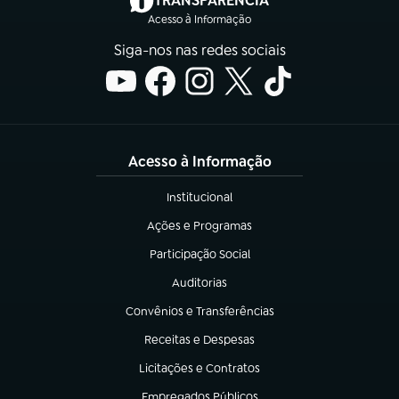
TRANSPARÊNCIA
Acesso à Informação
Siga-nos nas redes sociais
Acesso à Informação
Institucional
(abre em nova aba)
Ações e Programas
(abre em nova aba)
Participação Social
(abre em nova aba)
Auditorias
(abre em nova aba)
Convênios e Transferências
(abre em nova aba)
Receitas e Despesas
(abre em nova aba)
Licitações e Contratos
(abre em nova aba)
Empregados Públicos