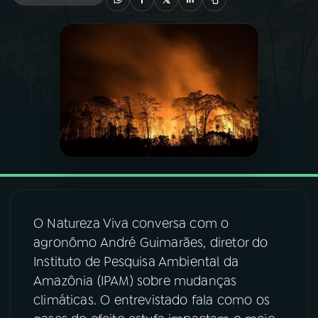
03
PROGRAMAÇÃO
04
PROGRAMAS
05
PODCASTS
06
VIDEOCASTS
O Natureza Viva conversa com o
07
ÚLTIMAS
agronômo André Guimarães, diretor do
Instituto de Pesquisa Ambiental da
08
FESTIVAL DE MÚSICA
Amazônia (IPAM) sobre mudanças
climáticas. O entrevistado fala como os
ACOMPANHE A RÁDIO NACIONAL