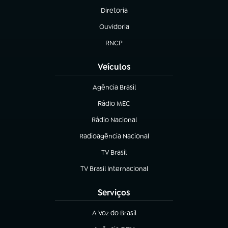
Diretoria
(abre em nova aba)
Ouvidoria
(abre em nova aba)
RNCP
(abre em nova aba)
Veículos
Agência Brasil
(abre em nova aba)
Rádio MEC
(abre em nova aba)
Rádio Nacional
Radioagência Nacional
(abre em nova aba)
TV Brasil
(abre em nova aba)
TV Brasil Internacional
(abre em nova aba)
Serviços
A Voz do Brasil
(abre em nova aba)