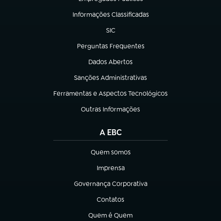
(abre em nova aba)
Informações Classificadas
(abre em nova aba)
SIC
(abre em nova aba)
Perguntas Frequentes
(abre em nova aba)
Dados Abertos
(abre em nova aba)
Sanções Administrativas
(abre em nova aba)
Ferramentas e Aspectos Tecnológicos
(abre em nova aba)
Outras Informações
(abre em nova aba)
A EBC
Quem somos
(abre em nova aba)
Imprensa
(abre em nova aba)
Governança Corporativa
(abre em nova aba)
Contatos
(abre em nova aba)
Quem é Quem
(abre em nova aba)