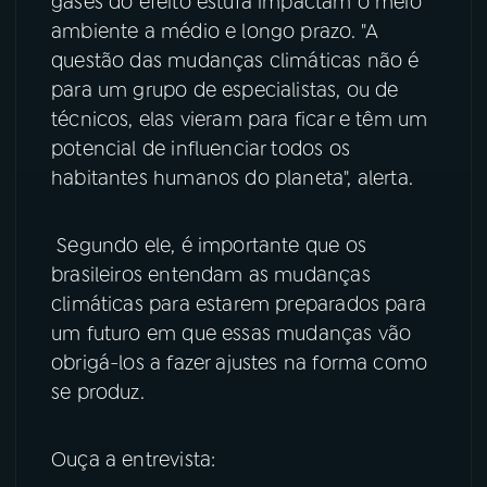
gases do efeito estufa impactam o meio
ambiente a médio e longo prazo. "A
YouTube
Facebook
questão das mudanças climáticas não é
para um grupo de especialistas, ou de
Instagram
X
técnicos, elas vieram para ficar e têm um
potencial de influenciar todos os
TikTok
habitantes humanos do planeta", alerta.
Segundo ele, é importante que os
brasileiros entendam as mudanças
climáticas para estarem preparados para
um futuro em que essas mudanças vão
obrigá-los a fazer ajustes na forma como
se produz.
Ouça a entrevista: