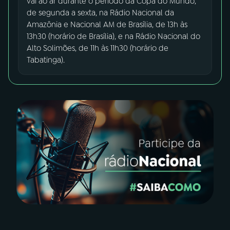
vai ao ar durante o período da Copa do Mundo,
de segunda a sexta, na Rádio Nacional da
YouTube
Facebook
Amazônia e Nacional AM de Brasília, de 13h às
13h30 (horário de Brasília), e na Rádio Nacional do
Instagram
X
Alto Solimões, de 11h às 11h30 (horário de
Tabatinga).
TikTok