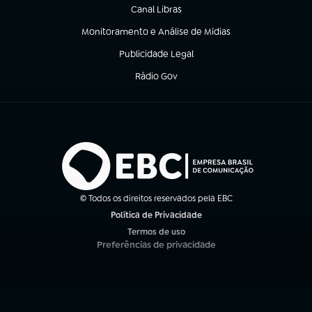
Canal Libras
(abre em nova aba)
Monitoramento e Análise de Mídias
(abre em nova aba)
Publicidade Legal
(abre em nova aba)
Rádio Gov
(abre em nova aba)
© Todos os direitos reservados pela EBC
Política de Privacidade
(abre em nova aba)
Termos de uso
(abre em nova aba)
Preferências de privacidade