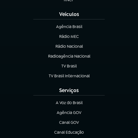
(abre em nova aba)
Veículos
Agência Brasil
(abre em nova aba)
Rádio MEC
(abre em nova aba)
Rádio Nacional
Radioagência Nacional
(abre em nova aba)
TV Brasil
(abre em nova aba)
TV Brasil Internacional
(abre em nova aba)
Serviços
A Voz do Brasil
(abre em nova aba)
Agência GOV
(abre em nova aba)
Canal GOV
(abre em nova aba)
Canal Educação
(abre em nova aba)