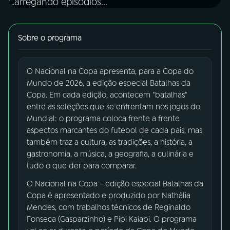
Carregando episódios...
03
PROGRAMAÇÃO
Sobre o programa
04
PROGRAMAS
O Nacional na Copa apresenta, para a Copa do
Mundo de 2026, a edição especial Batalhas da
05
PODCASTS
Copa. Em cada edição, acontecem "batalhas"
entre as seleções que se enfrentam nos jogos do
Mundial: o programa coloca frente a frente
06
VIDEOCASTS
aspectos marcantes do futebol de cada país, mas
também traz a cultura, as tradições, a história, a
gastronomia, a música, a geografia, a culinária e
07
ÚLTIMAS
tudo o que der para comparar.
O Nacional na Copa - edição especial Batalhas da
08
FESTIVAL DE MÚSICA
Copa é apresentado e produzido por Nathália
Mendes, com trabalhos técnicos de Reginaldo
Fonseca (Gasparzinho) e Pipi Kaiabi. O programa
ACOMPANHE A RÁDIO NACIONAL