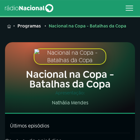
MENU
Programas
Nacional na Copa - Batalhas da Copa
Buscar
na
Nacional na Copa -
Rádio
Buscar
Nacional
Batalhas da Copa
Apresentação:
AO VIVO
Nathália Mendes
01
INÍCIO
Últimos episódios
02
A RÁDIO