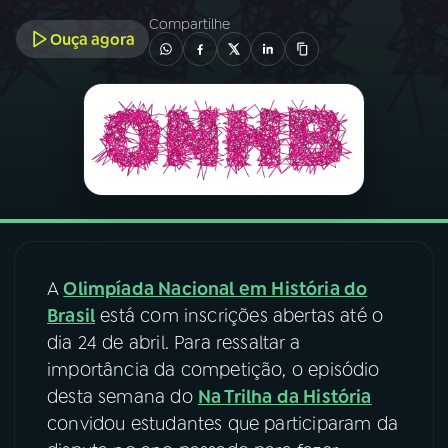
Compartilhe
Ouça agora
03
PROGRAMAÇÃO
04
PROGRAMAS
05
PODCASTS
06
VIDEOCASTS
A
Olimpíada Nacional em História do
07
ÚLTIMAS
Brasil
está com inscrições abertas até o
dia 24 de abril. Para ressaltar a
importância da competição, o episódio
08
FESTIVAL DE MÚSICA
desta semana do
Na Trilha da História
convidou estudantes que participaram da
ACOMPANHE A RÁDIO NACIONAL