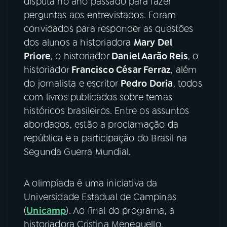
disputa no ano passado para fazer
perguntas aos entrevistados. Foram
YouTube
Facebook
convidados para responder as questões
dos alunos a historiadora
Mary Del
Instagram
X
Priore
, o historiador
Daniel Aarão Reis
, o
historiador
Francisco César Ferraz
, além
TikTok
do jornalista e escritor
Pedro Doria
, todos
com livros publicados sobre temas
históricos brasileiros. Entre os assuntos
abordados, estão a proclamação da
república e a participação do Brasil na
Segunda Guerra Mundial.
A olimpíada é uma iniciativa da
Universidade Estadual de Campinas
(
Unicamp
). Ao final do programa, a
historiadora Cristina Meneguello,