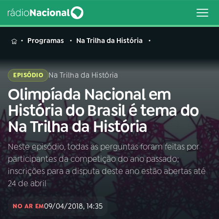
MENU
Programas
Na Trilha da História
Na Trilha da História
EPISÓDIO
Olimpíada Nacional em
Buscar
na
História do Brasil é tema do
Rádio
Buscar
Na Trilha da História
Nacional
Neste episódio, todas as perguntas foram feitas por
AO VIVO
participantes da competição do ano passado;
inscrições para a disputa deste ano estão abertas até
01
INÍCIO
24 de abril
09/04/2018, 14:35
NO AR EM
02
A RÁDIO