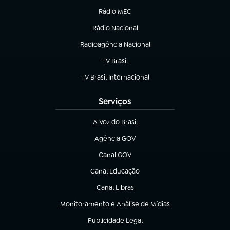
Rádio MEC
(abre em nova aba)
Rádio Nacional
Radioagência Nacional
(abre em nova aba)
TV Brasil
(abre em nova aba)
TV Brasil Internacional
(abre em nova aba)
Serviços
A Voz do Brasil
(abre em nova aba)
Agência GOV
(abre em nova aba)
Canal GOV
(abre em nova aba)
Canal Educação
(abre em nova aba)
Canal Libras
(abre em nova aba)
Monitoramento e Análise de Mídias
(abre em nova aba)
Publicidade Legal
(abre em nova aba)