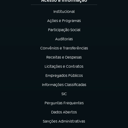
Acesso à Informação
Institucional
(abre em nova aba)
Ações e Programas
(abre em nova aba)
Participação Social
(abre em nova aba)
Auditorias
(abre em nova aba)
Convênios e Transferências
(abre em nova aba)
Receitas e Despesas
(abre em nova aba)
Licitações e Contratos
(abre em nova aba)
Empregados Públicos
(abre em nova aba)
Informações Classificadas
(abre em nova aba)
SIC
(abre em nova aba)
Perguntas Frequentes
(abre em nova aba)
Dados Abertos
(abre em nova aba)
Sanções Administrativas
(abre em nova aba)