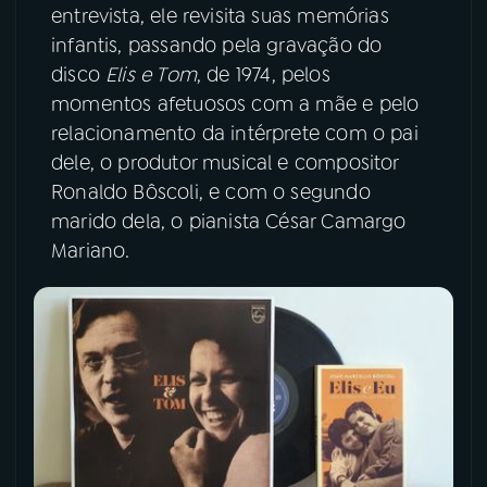
entrevista, ele revisita suas memórias
YouTube
Facebook
infantis, passando pela gravação do
disco
Elis e Tom
, de 1974, pelos
Instagram
X
momentos afetuosos com a mãe e pelo
relacionamento da intérprete com o pai
TikTok
dele, o produtor musical e compositor
Ronaldo Bôscoli, e com o segundo
marido dela, o pianista César Camargo
Mariano.