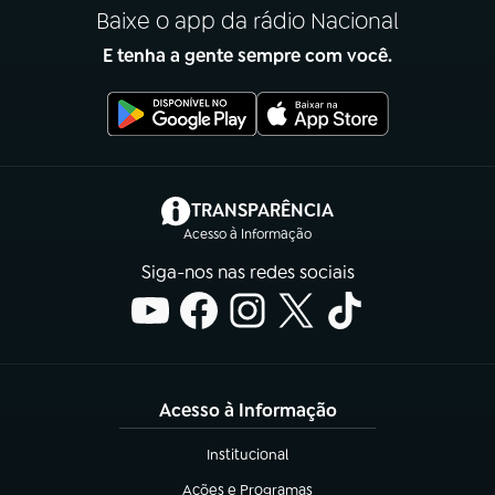
Baixe o app da rádio Nacional
E tenha a gente sempre com você.
(abre em nova aba)
TRANSPARÊNCIA
Acesso à Informação
Siga-nos nas redes sociais
Acesso à Informação
Institucional
(abre em nova aba)
Ações e Programas