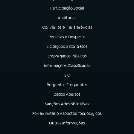
(abre em nova aba)
Participação Social
(abre em nova aba)
Auditorias
(abre em nova aba)
Convênios e Transferências
(abre em nova aba)
Receitas e Despesas
(abre em nova aba)
Licitações e Contratos
(abre em nova aba)
Empregados Públicos
(abre em nova aba)
Informações Classificadas
(abre em nova aba)
SIC
(abre em nova aba)
Perguntas Frequentes
(abre em nova aba)
Dados Abertos
(abre em nova aba)
Sanções Administrativas
(abre em nova aba)
Ferramentas e Aspectos Tecnológicos
(abre em nova aba)
Outras Informações
(abre em nova aba)