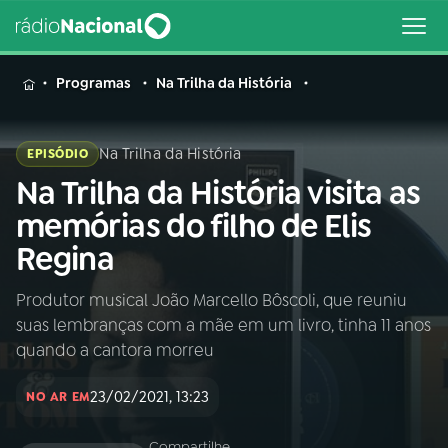
MENU
Programas
Na Trilha da História
Na Trilha da História
EPISÓDIO
Na Trilha da História visita as
Buscar
na
memórias do filho de Elis
Rádio
Buscar
Regina
Nacional
Produtor musical João Marcello Bôscoli, que reuniu
AO VIVO
suas lembranças com a mãe em um livro, tinha 11 anos
quando a cantora morreu
01
INÍCIO
23/02/2021, 13:23
NO AR EM
02
A RÁDIO
Compartilhe