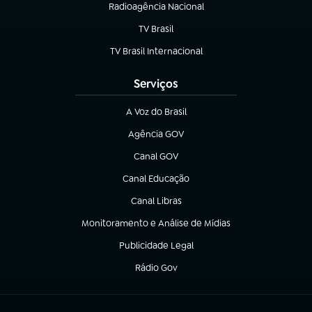
Radioagência Nacional
(abre em nova aba)
TV Brasil
(abre em nova aba)
TV Brasil Internacional
(abre em nova aba)
Serviços
A Voz do Brasil
(abre em nova aba)
Agência GOV
(abre em nova aba)
Canal GOV
(abre em nova aba)
Canal Educação
(abre em nova aba)
Canal Libras
(abre em nova aba)
Monitoramento e Análise de Mídias
(abre em nova aba)
Publicidade Legal
(abre em nova aba)
Rádio Gov
(abre em nova aba)