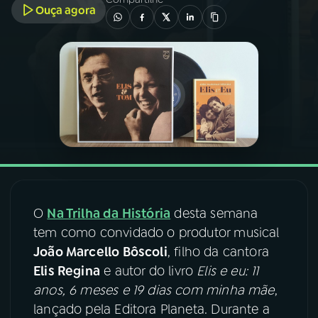
Ouça agora
03
PROGRAMAÇÃO
04
PROGRAMAS
05
PODCASTS
06
VIDEOCASTS
O
Na Trilha da História
desta semana
07
ÚLTIMAS
tem como convidado o produtor musical
João Marcello Bôscoli
, filho da cantora
08
FESTIVAL DE MÚSICA
Elis Regina
e autor do livro
Elis e eu: 11
anos, 6 meses e 19 dias com minha mãe
,
lançado pela Editora Planeta. Durante a
ACOMPANHE A RÁDIO NACIONAL