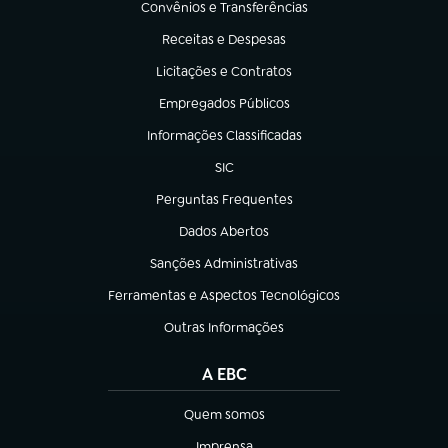
Convênios e Transferências
(abre em nova aba)
Receitas e Despesas
(abre em nova aba)
Licitações e Contratos
(abre em nova aba)
Empregados Públicos
(abre em nova aba)
Informações Classificadas
(abre em nova aba)
SIC
(abre em nova aba)
Perguntas Frequentes
(abre em nova aba)
Dados Abertos
(abre em nova aba)
Sanções Administrativas
(abre em nova aba)
Ferramentas e Aspectos Tecnológicos
(abre em nova aba)
Outras Informações
(abre em nova aba)
A EBC
Quem somos
(abre em nova aba)
Imprensa