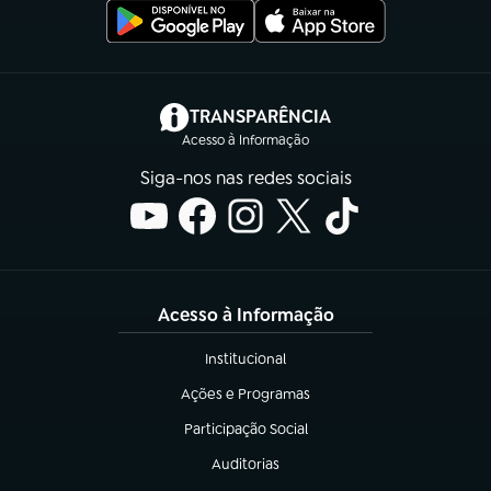
(abre em nova aba)
TRANSPARÊNCIA
Acesso à Informação
Siga-nos nas redes sociais
Acesso à Informação
Institucional
(abre em nova aba)
Ações e Programas
(abre em nova aba)
Participação Social
(abre em nova aba)
Auditorias
(abre em nova aba)