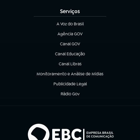
Serviços
A Voz do Brasil
(abre em nova aba)
Agência GOV
(abre em nova aba)
Canal GOV
(abre em nova aba)
Canal Educação
(abre em nova aba)
Canal Libras
(abre em nova aba)
Monitoramento e Análise de Mídias
(abre em nova aba)
Publicidade Legal
(abre em nova aba)
Rádio Gov
(abre em nova aba)