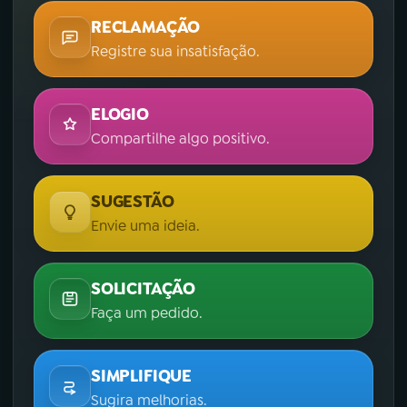
RECLAMAÇÃO
Registre sua insatisfação.
ELOGIO
Compartilhe algo positivo.
SUGESTÃO
Envie uma ideia.
SOLICITAÇÃO
Faça um pedido.
SIMPLIFIQUE
Sugira melhorias.