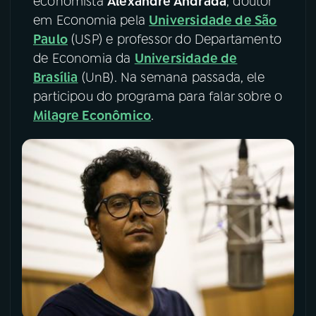
economista
Alexandre Andrada
, doutor
em Economia pela
Universidade de São
YouTube
Facebook
Paulo
(USP) e professor do Departamento
de Economia da
Universidade de
Instagram
X
Brasília
(UnB). Na semana passada, ele
participou do programa para falar sobre o
TikTok
Milagre Econômico
.