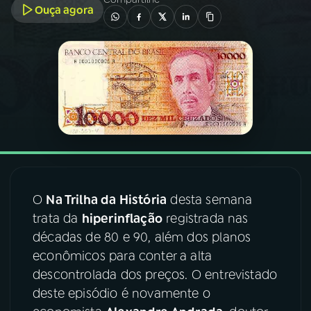
Ouça agora
03
PROGRAMAÇÃO
04
PROGRAMAS
05
PODCASTS
06
VIDEOCASTS
O
Na Trilha da História
desta semana
07
ÚLTIMAS
trata da
hiperinflação
registrada nas
décadas de 80 e 90, além dos planos
econômicos para conter a alta
08
FESTIVAL DE MÚSICA
descontrolada dos preços. O entrevistado
deste episódio é novamente o
ACOMPANHE A RÁDIO NACIONAL