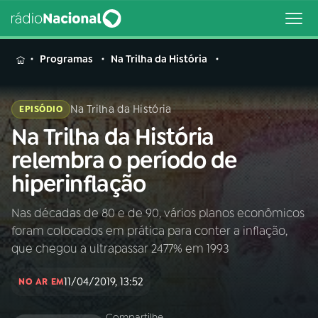
MENU
Programas
Na Trilha da História
Na Trilha da História
EPISÓDIO
Na Trilha da História
Buscar
na
relembra o período de
Rádio
Buscar
hiperinflação
Nacional
Nas décadas de 80 e de 90, vários planos econômicos
AO VIVO
foram colocados em prática para conter a inflação,
que chegou a ultrapassar 2477% em 1993
01
INÍCIO
11/04/2019, 13:52
NO AR EM
02
A RÁDIO
Compartilhe