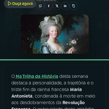
Ouça agora
03
PROGRAMAÇÃO
04
PROGRAMAS
05
PODCASTS
06
VIDEOCASTS
O
Na Trilha da História
desta semana
07
ÚLTIMAS
destaca a personalidade, a trajetória e o
triste fim da rainha francesa
Maria
08
FESTIVAL DE MÚSICA
Antonieta
, condenada à morte em meio
aos desdobramentos da
Revolução
ACOMPANHE A RÁDIO NACIONAL