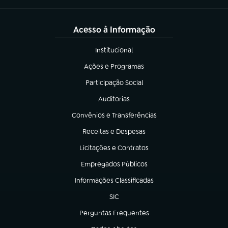
Acesso à Informação
Institucional
(abre em nova aba)
Ações e Programas
(abre em nova aba)
Participação Social
(abre em nova aba)
Auditorias
(abre em nova aba)
Convênios e Transferências
(abre em nova aba)
Receitas e Despesas
(abre em nova aba)
Licitações e Contratos
(abre em nova aba)
Empregados Públicos
(abre em nova aba)
Informações Classificadas
(abre em nova aba)
SIC
(abre em nova aba)
Perguntas Frequentes
(abre em nova aba)