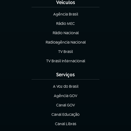
Veículos
Agência Brasil
(abre em nova aba)
Rádio MEC
(abre em nova aba)
Rádio Nacional
Radioagência Nacional
(abre em nova aba)
TV Brasil
(abre em nova aba)
TV Brasil Internacional
(abre em nova aba)
Serviços
A Voz do Brasil
(abre em nova aba)
Agência GOV
(abre em nova aba)
Canal GOV
(abre em nova aba)
Canal Educação
(abre em nova aba)
Canal Libras
(abre em nova aba)