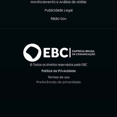
Monitoramento e Análise de Mídias
(abre em nova aba)
Publicidade Legal
(abre em nova aba)
Rádio Gov
(abre em nova aba)
© Todos os direitos reservados pela EBC
Política de Privacidade
(abre em nova aba)
Termos de uso
(abre em nova aba)
Preferências de privacidade