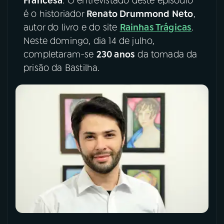
Francesa
. O entrevistado deste episódio
é o historiador
Renato Drummond Neto
,
YouTube
Facebook
autor do livro e do site
Rainhas Trágicas
.
Neste domingo, dia 14 de julho,
Instagram
X
completaram-se
230 anos
da tomada da
prisão da Bastilha.
TikTok