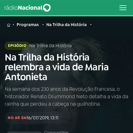
MENU
Programas
Na Trilha da História
Na Trilha da História
EPISÓDIO
Na Trilha da História
Buscar
na
relembra a vida de Maria
Rádio
Buscar
Antonieta
Nacional
Na semana dos 230 anos da Revolução Francesa, o
AO VIVO
historiador Renato Drummond Neto detalha a vida da
rainha que perdeu a cabeça na guilhotina
01
INÍCIO
16/07/2019, 13:11
NO AR EM
02
A RÁDIO
Compartilhe