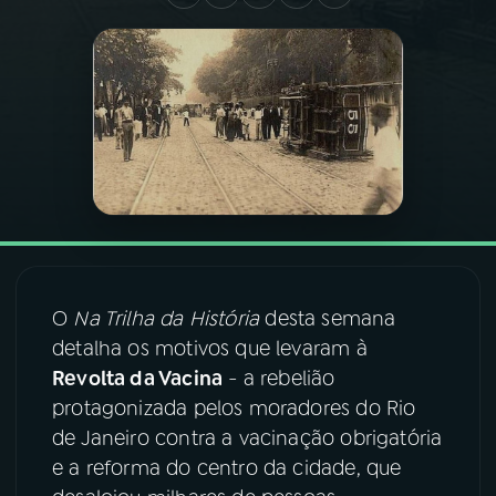
03
PROGRAMAÇÃO
04
PROGRAMAS
05
PODCASTS
06
VIDEOCASTS
O
Na Trilha da História
desta semana
detalha os motivos que levaram à
07
ÚLTIMAS
Revolta da Vacina
- a rebelião
protagonizada pelos moradores do Rio
08
FESTIVAL DE MÚSICA
de Janeiro contra a vacinação obrigatória
e a reforma do centro da cidade, que
ACOMPANHE A RÁDIO NACIONAL