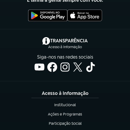
E tenha a gente sempre com você.
(abre em nova aba)
TRANSPARÊNCIA
Acesso à Informação
Siga-nos nas redes sociais
Acesso à Informação
Institucional
(abre em nova aba)
Ações e Programas
(abre em nova aba)
Participação Social
(abre em nova aba)