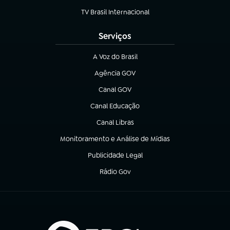
TV Brasil Internacional
(abre em nova aba)
Serviços
A Voz do Brasil
(abre em nova aba)
Agência GOV
(abre em nova aba)
Canal GOV
(abre em nova aba)
Canal Educação
(abre em nova aba)
Canal Libras
(abre em nova aba)
Monitoramento e Análise de Mídias
(abre em nova aba)
Publicidade Legal
(abre em nova aba)
Rádio Gov
(abre em nova aba)