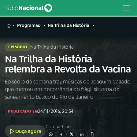
MENU
Programas
Na Trilha da História
Na Trilha da História
EPISÓDIO
Na Trilha da História
Buscar
na
relembra a Revolta da Vacina
Rádio
Buscar
Nacional
Episódio da semana traz músicas de Joaquim Callado,
que morreu em decorrência do frágil sistema de
AO VIVO
saneamento básico do Rio de Janeiro
24/11/2016, 20:54
01
INÍCIO
PUBLICADO EM
Compartilhe
Ouça agora
02
A RÁDIO