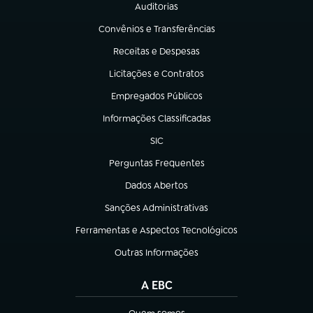
Auditorias
(abre em nova aba)
Convênios e Transferências
(abre em nova aba)
Receitas e Despesas
(abre em nova aba)
Licitações e Contratos
(abre em nova aba)
Empregados Públicos
(abre em nova aba)
Informações Classificadas
(abre em nova aba)
SIC
(abre em nova aba)
Perguntas Frequentes
(abre em nova aba)
Dados Abertos
(abre em nova aba)
Sanções Administrativas
(abre em nova aba)
Ferramentas e Aspectos Tecnológicos
(abre em nova aba)
Outras Informações
(abre em nova aba)
A EBC