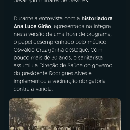
desalojou milhares de pessoas.
YouTube
Facebook
Durante a entrevista com a
historiadora
Ana Luce Girão
, apresentada na íntegra
Instagram
X
nesta versão de uma hora de programa,
TikTok
o papel desemprenhado pelo médico
Oswaldo Cruz ganha destaque. Com
pouco mais de 30 anos, o sanitarista
assumiu a Direção de Saúde do governo
do presidente Rodrigues Alves e
implementou a vacinação obrigatória
contra a varíola.