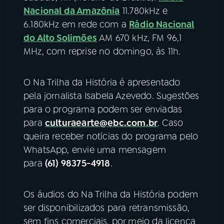
Nacional da Amazônia
11.780kHz e
6.180kHz em rede com a
Rádio Nacional
do Alto Solimões
AM 670 kHz, FM 96,1
MHz, com reprise no domingo, às 11h.
O Na Trilha da História é apresentado
pela jornalista Isabela Azevedo. Sugestões
para o programa podem ser enviadas
para
culturaearte@ebc.com.br
. Caso
queira receber notícias do programa pelo
WhatsApp, envie uma mensagem
para
(61) 98375-4918
.
Os áudios do Na Trilha da História podem
ser disponibilizados para retransmissão,
sem fins comerciais, por meio da licença