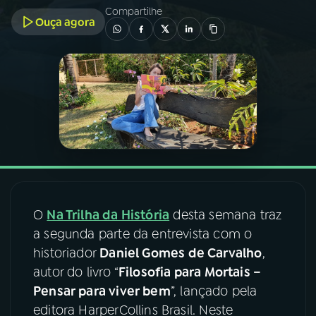
Compartilhe
Ouça agora
03
PROGRAMAÇÃO
04
PROGRAMAS
05
PODCASTS
06
VIDEOCASTS
O
Na Trilha da História
desta semana traz
07
ÚLTIMAS
a segunda parte da entrevista com o
historiador
Daniel Gomes de Carvalho
,
08
FESTIVAL DE MÚSICA
autor do livro “
Filosofia para Mortais –
Pensar para viver bem
”, lançado pela
editora HarperCollins Brasil. Neste
ACOMPANHE A RÁDIO NACIONAL