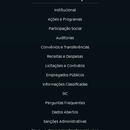
Institucional
(abre em nova aba)
Ações e Programas
(abre em nova aba)
Participação Social
(abre em nova aba)
Auditorias
(abre em nova aba)
Convênios e Transferências
(abre em nova aba)
Receitas e Despesas
(abre em nova aba)
Licitações e Contratos
(abre em nova aba)
Empregados Públicos
(abre em nova aba)
Informações Classificadas
(abre em nova aba)
SIC
(abre em nova aba)
Perguntas Frequentes
(abre em nova aba)
Dados Abertos
(abre em nova aba)
Sanções Administrativas
(abre em nova aba)