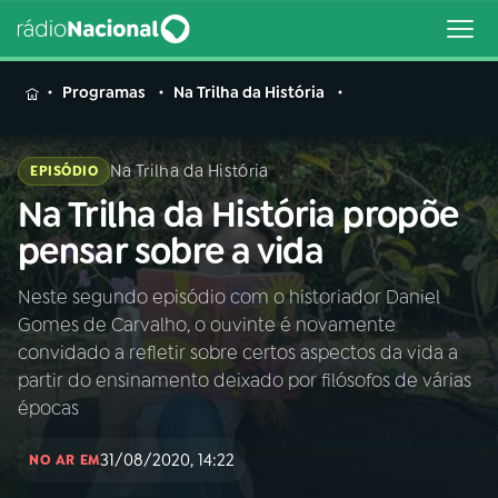
MENU
Programas
Na Trilha da História
Na Trilha da História
EPISÓDIO
Na Trilha da História propõe
Buscar
na
pensar sobre a vida
Rádio
Buscar
Nacional
Neste segundo episódio com o historiador Daniel
Gomes de Carvalho, o ouvinte é novamente
AO VIVO
convidado a refletir sobre certos aspectos da vida a
partir do ensinamento deixado por filósofos de várias
01
INÍCIO
épocas
31/08/2020, 14:22
NO AR EM
02
A RÁDIO