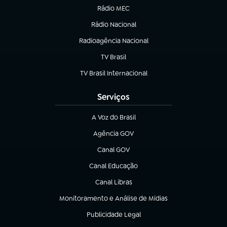
Rádio MEC
(abre em nova aba)
Rádio Nacional
Radioagência Nacional
(abre em nova aba)
TV Brasil
(abre em nova aba)
TV Brasil Internacional
(abre em nova aba)
Serviços
A Voz do Brasil
(abre em nova aba)
Agência GOV
(abre em nova aba)
Canal GOV
(abre em nova aba)
Canal Educação
(abre em nova aba)
Canal Libras
(abre em nova aba)
Monitoramento e Análise de Mídias
(abre em nova aba)
Publicidade Legal
(abre em nova aba)