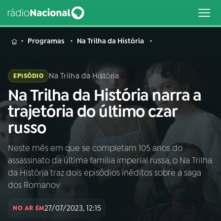
MENU
Programas
Na Trilha da História
Na Trilha da História
EPISÓDIO
Na Trilha da História narra a
Buscar
na
trajetória do último czar
Rádio
Buscar
russo
Nacional
Neste mês em que se completam 105 anos do
AO VIVO
assassinato da última família imperial russa, o Na Trilha
da História traz dois episódios inéditos sobre a saga
01
INÍCIO
dos Romanov
27/07/2023, 12:15
NO AR EM
02
A RÁDIO