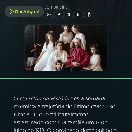
Compartilhe
Ouça agora
03
PROGRAMAÇÃO
04
PROGRAMAS
05
PODCASTS
06
VIDEOCASTS
07
ÚLTIMAS
O
Na Trilha da História
desta semana
relembra a trajetória do último czar russo,
08
FESTIVAL DE MÚSICA
Nicolau II, que foi brutalmente
assassinado com sua família em 17 de
julho de 1918. O convidado deste episódio
ACOMPANHE A RÁDIO NACIONAL