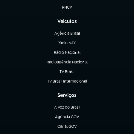
RNCP
(abre em nova aba)
Veículos
Agência Brasil
(abre em nova aba)
Rádio MEC
(abre em nova aba)
Rádio Nacional
Radioagência Nacional
(abre em nova aba)
TV Brasil
(abre em nova aba)
TV Brasil Internacional
(abre em nova aba)
Serviços
A Voz do Brasil
(abre em nova aba)
Agência GOV
(abre em nova aba)
Canal GOV
(abre em nova aba)