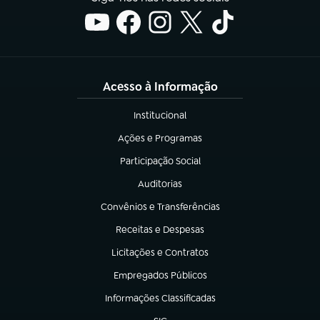
Acesso à Informação
Institucional
(abre em nova aba)
Ações e Programas
(abre em nova aba)
Participação Social
(abre em nova aba)
Auditorias
(abre em nova aba)
Convênios e Transferências
(abre em nova aba)
Receitas e Despesas
(abre em nova aba)
Licitações e Contratos
(abre em nova aba)
Empregados Públicos
(abre em nova aba)
Informações Classificadas
(abre em nova aba)