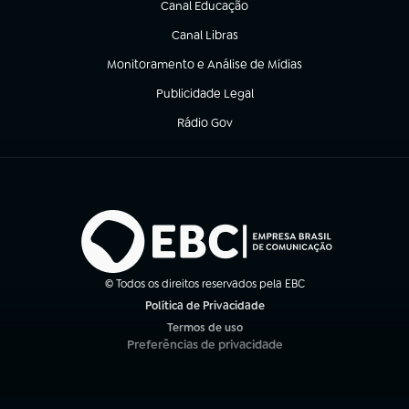
Canal Educação
(abre em nova aba)
Canal Libras
(abre em nova aba)
Monitoramento e Análise de Mídias
(abre em nova aba)
Publicidade Legal
(abre em nova aba)
Rádio Gov
(abre em nova aba)
© Todos os direitos reservados pela EBC
Política de Privacidade
(abre em nova aba)
Termos de uso
(abre em nova aba)
Preferências de privacidade