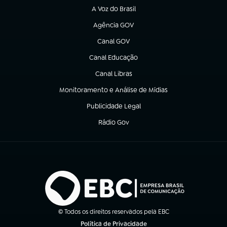
A Voz do Brasil
(abre em nova aba)
Agência GOV
(abre em nova aba)
Canal GOV
(abre em nova aba)
Canal Educação
(abre em nova aba)
Canal Libras
(abre em nova aba)
Monitoramento e Análise de Mídias
(abre em nova aba)
Publicidade Legal
(abre em nova aba)
Rádio Gov
(abre em nova aba)
© Todos os direitos reservados pela EBC
Política de Privacidade