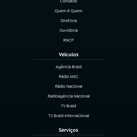
Contatos
(abre em nova aba)
Quem é Quem
(abre em nova aba)
Diretoria
(abre em nova aba)
Ouvidoria
(abre em nova aba)
RNCP
(abre em nova aba)
Veículos
Agência Brasil
(abre em nova aba)
Rádio MEC
(abre em nova aba)
Rádio Nacional
Radioagência Nacional
(abre em nova aba)
TV Brasil
(abre em nova aba)
TV Brasil Internacional
(abre em nova aba)
Serviços