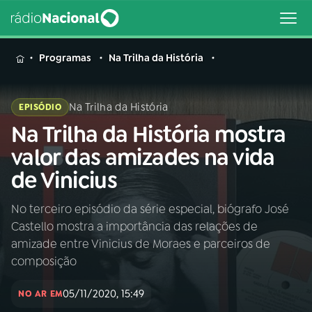
MENU
Programas
Na Trilha da História
Na Trilha da História
EPISÓDIO
Na Trilha da História mostra
Buscar
na
valor das amizades na vida
Rádio
Buscar
de Vinicius
Nacional
No terceiro episódio da série especial, biógrafo José
AO VIVO
Castello mostra a importância das relações de
amizade entre Vinicius de Moraes e parceiros de
01
INÍCIO
composição
05/11/2020, 15:49
NO AR EM
02
A RÁDIO