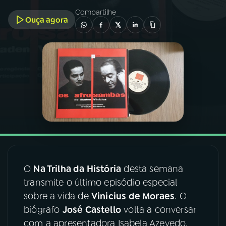
Compartilhe
Ouça agora
03
PROGRAMAÇÃO
04
PROGRAMAS
05
PODCASTS
06
VIDEOCASTS
07
ÚLTIMAS
O
Na Trilha da História
desta semana
transmite o último episódio especial
08
FESTIVAL DE MÚSICA
sobre a vida de
Vinicius de Moraes
. O
biógrafo
José Castello
volta a conversar
com a apresentadora Isabela Azevedo,
ACOMPANHE A RÁDIO NACIONAL