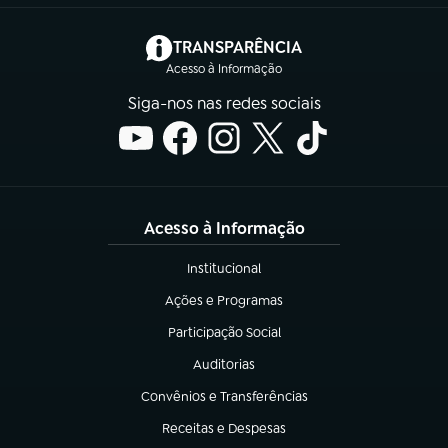
(abre em nova aba)
TRANSPARÊNCIA
Acesso à Informação
Siga-nos nas redes sociais
Acesso à Informação
Institucional
(abre em nova aba)
Ações e Programas
(abre em nova aba)
Participação Social
(abre em nova aba)
Auditorias
(abre em nova aba)
Convênios e Transferências
(abre em nova aba)
Receitas e Despesas
(abre em nova aba)