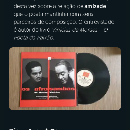
desta vez sobre a relação de
amizade
YouTube
Facebook
que o poeta mantinha com seus
parceiros de composição. O entrevistado
Instagram
X
é autor do livro
Vinicius de Moraes – O
Poeta da Paixão
.
TikTok