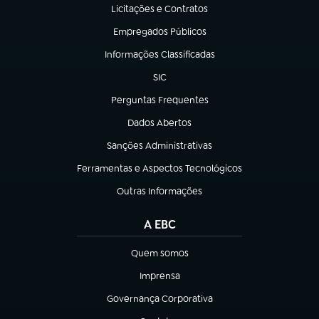
Licitações e Contratos
(abre em nova aba)
Empregados Públicos
(abre em nova aba)
Informações Classificadas
(abre em nova aba)
SIC
(abre em nova aba)
Perguntas Frequentes
(abre em nova aba)
Dados Abertos
(abre em nova aba)
Sanções Administrativas
(abre em nova aba)
Ferramentas e Aspectos Tecnológicos
(abre em nova aba)
Outras Informações
(abre em nova aba)
A EBC
Quem somos
(abre em nova aba)
Imprensa
(abre em nova aba)
Governança Corporativa
(abre em nova aba)