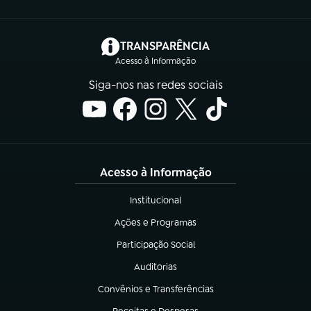
(abre em nova aba)
TRANSPARÊNCIA
Acesso à Informação
Siga-nos nas redes sociais
Acesso à Informação
Institucional
(abre em nova aba)
Ações e Programas
(abre em nova aba)
Participação Social
(abre em nova aba)
Auditorias
(abre em nova aba)
Convênios e Transferências
(abre em nova aba)