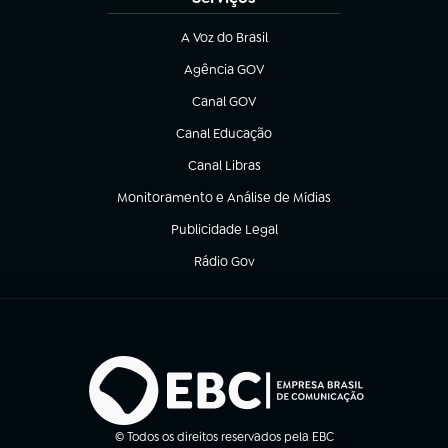
A Voz do Brasil
(abre em nova aba)
Agência GOV
(abre em nova aba)
Canal GOV
(abre em nova aba)
Canal Educação
(abre em nova aba)
Canal Libras
(abre em nova aba)
Monitoramento e Análise de Mídias
(abre em nova aba)
Publicidade Legal
(abre em nova aba)
Rádio Gov
(abre em nova aba)
© Todos os direitos reservados pela EBC