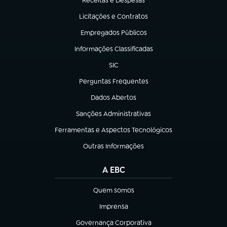
Receitas e Despesas
(abre em nova aba)
Licitações e Contratos
(abre em nova aba)
Empregados Públicos
(abre em nova aba)
Informações Classificadas
(abre em nova aba)
SIC
(abre em nova aba)
Perguntas Frequentes
(abre em nova aba)
Dados Abertos
(abre em nova aba)
Sanções Administrativas
(abre em nova aba)
Ferramentas e Aspectos Tecnológicos
(abre em nova aba)
Outras Informações
(abre em nova aba)
A EBC
Quem somos
(abre em nova aba)
Imprensa
(abre em nova aba)
Governança Corporativa
(abre em nova aba)