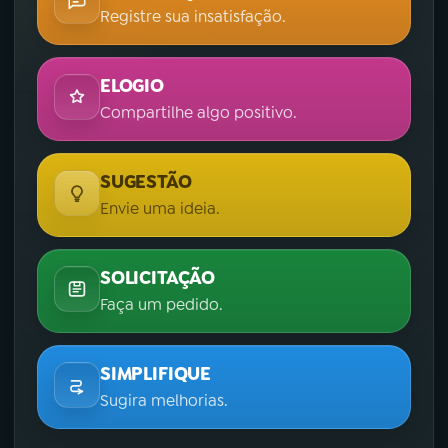
Registre sua insatisfação.
ELOGIO
Compartilhe algo positivo.
SUGESTÃO
Envie uma ideia.
SOLICITAÇÃO
Faça um pedido.
SIMPLIFIQUE
Sugira melhorias.