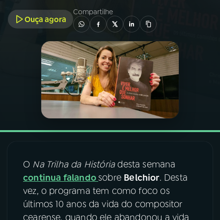
Compartilhe
Ouça agora
03
PROGRAMAÇÃO
04
PROGRAMAS
05
PODCASTS
06
VIDEOCASTS
07
ÚLTIMAS
O
Na Trilha da História
desta semana
continua falando
sobre
Belchior
. Desta
08
FESTIVAL DE MÚSICA
vez, o programa tem como foco os
últimos 10 anos da vida do compositor
cearense, quando ele abandonou a vida
ACOMPANHE A RÁDIO NACIONAL