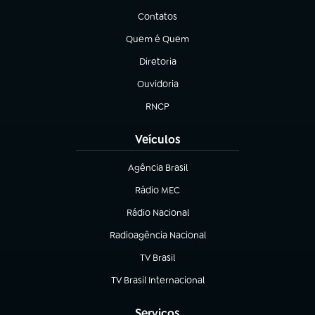
Contatos
(abre em nova aba)
Quem é Quem
(abre em nova aba)
Diretoria
(abre em nova aba)
Ouvidoria
(abre em nova aba)
RNCP
(abre em nova aba)
Veículos
Agência Brasil
(abre em nova aba)
Rádio MEC
(abre em nova aba)
Rádio Nacional
Radioagência Nacional
(abre em nova aba)
TV Brasil
(abre em nova aba)
TV Brasil Internacional
(abre em nova aba)
Serviços