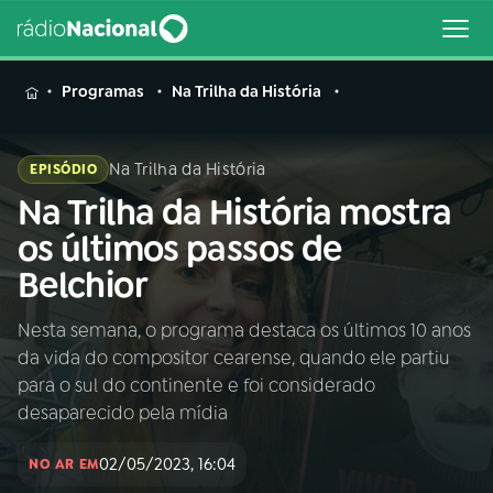
MENU
Programas
Na Trilha da História
Na Trilha da História
EPISÓDIO
Na Trilha da História mostra
Buscar
na
os últimos passos de
Rádio
Buscar
Belchior
Nacional
Nesta semana, o programa destaca os últimos 10 anos
AO VIVO
da vida do compositor cearense, quando ele partiu
para o sul do continente e foi considerado
01
INÍCIO
desaparecido pela mídia
02/05/2023, 16:04
NO AR EM
02
A RÁDIO