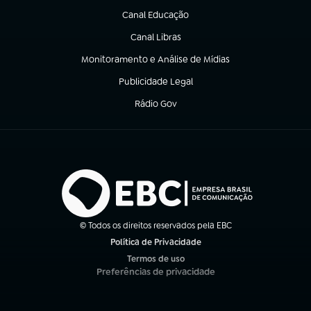
Canal Educação
(abre em nova aba)
Canal Libras
(abre em nova aba)
Monitoramento e Análise de Mídias
(abre em nova aba)
Publicidade Legal
(abre em nova aba)
Rádio Gov
(abre em nova aba)
© Todos os direitos reservados pela EBC
Política de Privacidade
(abre em nova aba)
Termos de uso
(abre em nova aba)
Preferências de privacidade