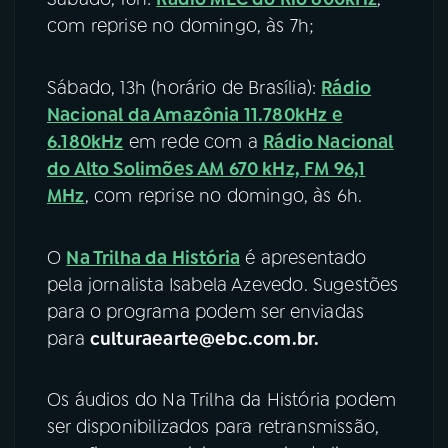
com reprise no domingo, às 7h;
Sábado, 13h (horário de Brasília):
Rádio
Nacional da Amazônia 11.780kHz e
6.180kHz
em rede com a
Rádio Nacional
do Alto Solimões AM 670 kHz, FM 96,1
MHz
, com reprise no domingo, às 6h.
O
Na Trilha da História
é apresentado
pela jornalista Isabela Azevedo. Sugestões
para o programa podem ser enviadas
para
culturaearte@ebc.com.br.
Os áudios do Na Trilha da História podem
ser disponibilizados para retransmissão,