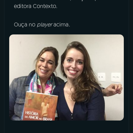
editora Contexto.
YouTube
Facebook
Ouça no
player
acima.
Instagram
X
TikTok