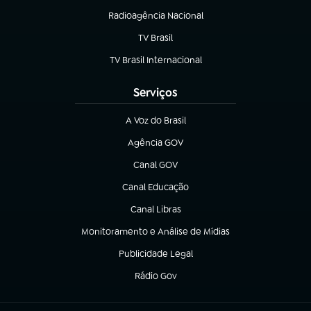
Radioagência Nacional
(abre em nova aba)
TV Brasil
(abre em nova aba)
TV Brasil Internacional
(abre em nova aba)
Serviços
A Voz do Brasil
(abre em nova aba)
Agência GOV
(abre em nova aba)
Canal GOV
(abre em nova aba)
Canal Educação
(abre em nova aba)
Canal Libras
(abre em nova aba)
Monitoramento e Análise de Mídias
(abre em nova aba)
Publicidade Legal
(abre em nova aba)
Rádio Gov
(abre em nova aba)