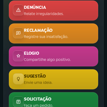
DENÚNCIA
Relate irregularidades.
RECLAMAÇÃO
Registre sua insatisfação.
ELOGIO
Compartilhe algo positivo.
SUGESTÃO
Envie uma ideia.
SOLICITAÇÃO
Faça um pedido.