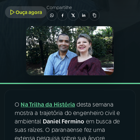
Compartilhe
Ouça agora
03
PROGRAMAÇÃO
04
PROGRAMAS
05
PODCASTS
06
VIDEOCASTS
07
ÚLTIMAS
O
Na Trilha da História
desta semana
mostra a trajetória do engenheiro civil e
08
FESTIVAL DE MÚSICA
ambiental
Daniel Fermino
em busca de
suas raízes. O paranaense fez uma
extensa pesquisa sobre sua árvore
ACOMPANHE A RÁDIO NACIONAL