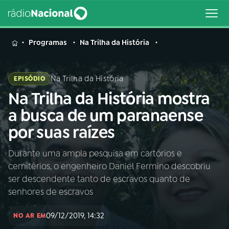
MENU
Programas
Na Trilha da História
Na Trilha da História
EPISÓDIO
Na Trilha da História mostra
Buscar
na
a busca de um paranaense
Rádio
Buscar
por suas raízes
Nacional
Durante uma ampla pesquisa em cartórios e
AO VIVO
cemitérios, o engenheiro Daniel Fermino descobriu
ser descendente tanto de escravos quanto de
01
INÍCIO
senhores de escravos
09/12/2019, 14:32
NO AR EM
02
A RÁDIO