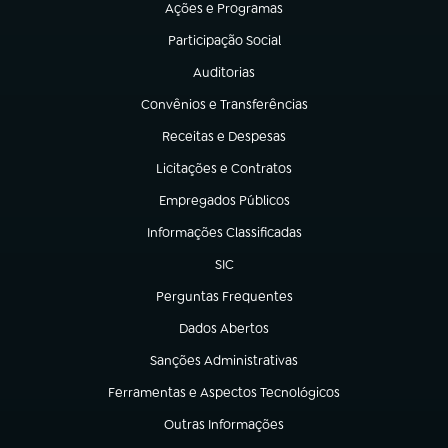
Ações e Programas
(abre em nova aba)
Participação Social
(abre em nova aba)
Auditorias
(abre em nova aba)
Convênios e Transferências
(abre em nova aba)
Receitas e Despesas
(abre em nova aba)
Licitações e Contratos
(abre em nova aba)
Empregados Públicos
(abre em nova aba)
Informações Classificadas
(abre em nova aba)
SIC
(abre em nova aba)
Perguntas Frequentes
(abre em nova aba)
Dados Abertos
(abre em nova aba)
Sanções Administrativas
(abre em nova aba)
Ferramentas e Aspectos Tecnológicos
(abre em nova aba)
Outras Informações
(abre em nova aba)