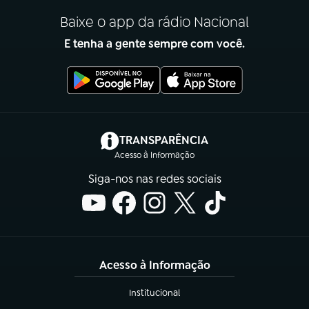
Baixe o app da rádio Nacional
E tenha a gente sempre com você.
(abre em nova aba)
TRANSPARÊNCIA
Acesso à Informação
Siga-nos nas redes sociais
Acesso à Informação
Institucional
(abre em nova aba)