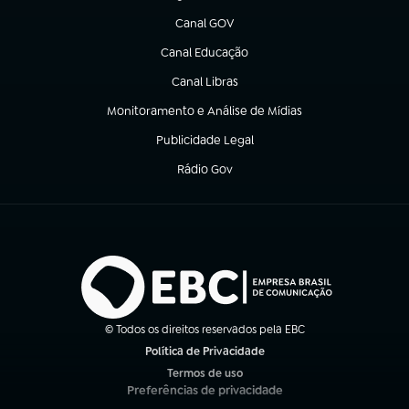
Canal GOV
(abre em nova aba)
Canal Educação
(abre em nova aba)
Canal Libras
(abre em nova aba)
Monitoramento e Análise de Mídias
(abre em nova aba)
Publicidade Legal
(abre em nova aba)
Rádio Gov
(abre em nova aba)
© Todos os direitos reservados pela EBC
Política de Privacidade
(abre em nova aba)
Termos de uso
(abre em nova aba)
Preferências de privacidade