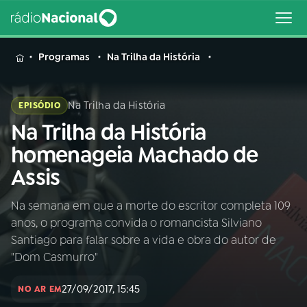
MENU
Programas
Na Trilha da História
Na Trilha da História
EPISÓDIO
Na Trilha da História
Buscar
na
homenageia Machado de
Rádio
Buscar
Assis
Nacional
Na semana em que a morte do escritor completa 109
AO VIVO
anos, o programa convida o romancista Silviano
Santiago para falar sobre a vida e obra do autor de
01
INÍCIO
"Dom Casmurro"
27/09/2017, 15:45
NO AR EM
02
A RÁDIO