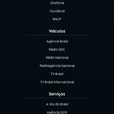
Diretoria
(abre em nova aba)
Ouvidoria
(abre em nova aba)
RNCP
(abre em nova aba)
Veículos
Agência Brasil
(abre em nova aba)
Rádio MEC
(abre em nova aba)
Rádio Nacional
Radioagência Nacional
(abre em nova aba)
TV Brasil
(abre em nova aba)
TV Brasil Internacional
(abre em nova aba)
Serviços
A Voz do Brasil
(abre em nova aba)
Agência GOV
(abre em nova aba)