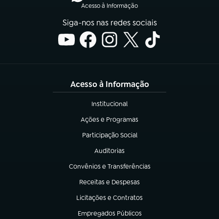
Acesso à Informação
Siga-nos nas redes sociais
Acesso à Informação
Institucional
(abre em nova aba)
Ações e Programas
(abre em nova aba)
Participação Social
(abre em nova aba)
Auditorias
(abre em nova aba)
Convênios e Transferências
(abre em nova aba)
Receitas e Despesas
(abre em nova aba)
Licitações e Contratos
(abre em nova aba)
Empregados Públicos
(abre em nova aba)