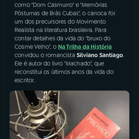
como "Dom Casmurro" e "Memórias
YouTube
Facebook
Póstumas de Brás Cubas", o carioca foi
um dos precursores do Movimento
Instagram
X
Realista na literatura brasileira. Para
contar detalhes da vida do "bruxo do
TikTok
Cosme Velho", o
Na Trilha da História
convidou o romancista
Silviano Santiago
.
Ele é autor do livro "Machado", que
reconstitui os últimos anos da vida do
escritor.