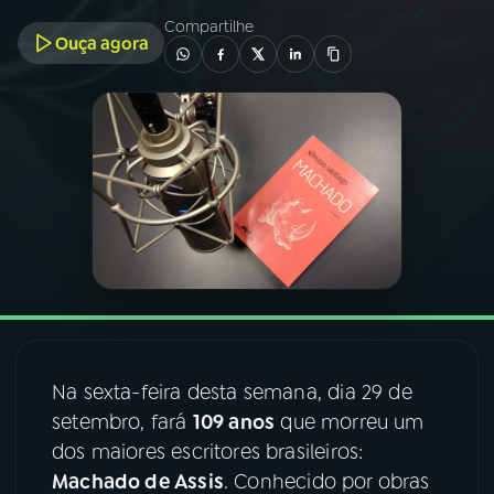
Compartilhe
Ouça agora
03
PROGRAMAÇÃO
04
PROGRAMAS
05
PODCASTS
06
VIDEOCASTS
07
ÚLTIMAS
Na sexta-feira desta semana, dia 29 de
08
FESTIVAL DE MÚSICA
setembro, fará
109 anos
que morreu um
dos maiores escritores brasileiros:
Machado de Assis
. Conhecido por obras
ACOMPANHE A RÁDIO NACIONAL