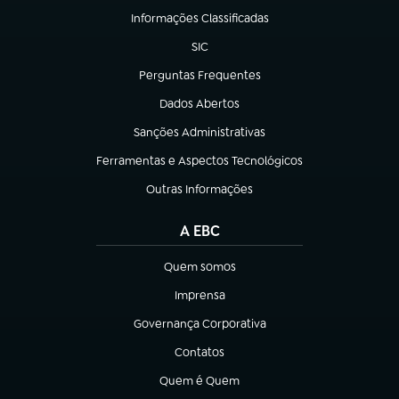
Informações Classificadas
(abre em nova aba)
SIC
(abre em nova aba)
Perguntas Frequentes
(abre em nova aba)
Dados Abertos
(abre em nova aba)
Sanções Administrativas
(abre em nova aba)
Ferramentas e Aspectos Tecnológicos
(abre em nova aba)
Outras Informações
(abre em nova aba)
A EBC
Quem somos
(abre em nova aba)
Imprensa
(abre em nova aba)
Governança Corporativa
(abre em nova aba)
Contatos
(abre em nova aba)
Quem é Quem
(abre em nova aba)