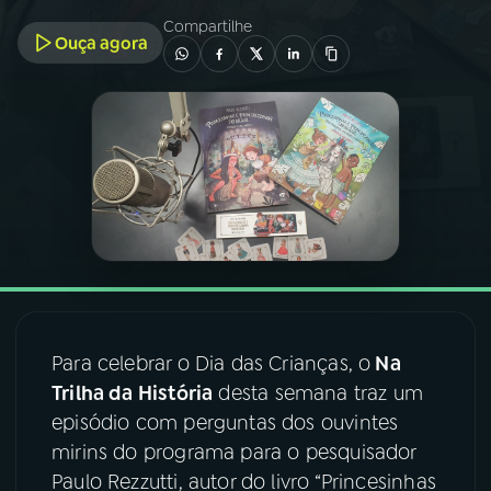
Compartilhe
Ouça agora
03
PROGRAMAÇÃO
04
PROGRAMAS
05
PODCASTS
06
VIDEOCASTS
07
ÚLTIMAS
Para celebrar o Dia das Crianças, o
Na
Trilha da História
desta semana traz um
08
FESTIVAL DE MÚSICA
episódio com perguntas dos ouvintes
mirins do programa para o pesquisador
Paulo Rezzutti, autor do livro “Princesinhas
ACOMPANHE A RÁDIO NACIONAL