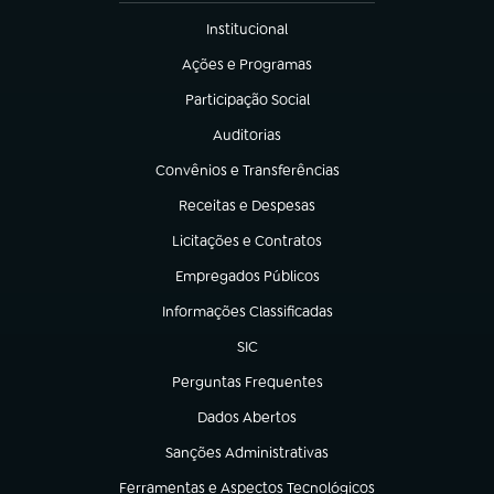
Institucional
(abre em nova aba)
Ações e Programas
(abre em nova aba)
Participação Social
(abre em nova aba)
Auditorias
(abre em nova aba)
Convênios e Transferências
(abre em nova aba)
Receitas e Despesas
(abre em nova aba)
Licitações e Contratos
(abre em nova aba)
Empregados Públicos
(abre em nova aba)
Informações Classificadas
(abre em nova aba)
SIC
(abre em nova aba)
Perguntas Frequentes
(abre em nova aba)
Dados Abertos
(abre em nova aba)
Sanções Administrativas
(abre em nova aba)
Ferramentas e Aspectos Tecnológicos