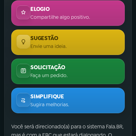
ELOGIO
Compartilhe algo positivo.
SUGESTÃO
Envie uma ideia.
SOLICITAÇÃO
Faça um pedido.
SIMPLIFIQUE
Sugira melhorias.
Você será direcionado(a) para o sistema Fala.BR,
mas é com a EBC que estará dialogando. O