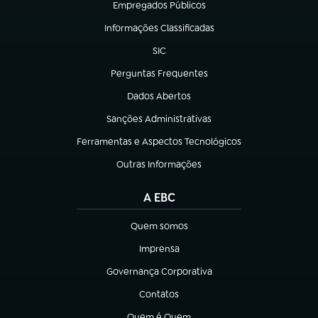
Empregados Públicos
(abre em nova aba)
Informações Classificadas
(abre em nova aba)
SIC
(abre em nova aba)
Perguntas Frequentes
(abre em nova aba)
Dados Abertos
(abre em nova aba)
Sanções Administrativas
(abre em nova aba)
Ferramentas e Aspectos Tecnológicos
(abre em nova aba)
Outras Informações
(abre em nova aba)
A EBC
Quem somos
(abre em nova aba)
Imprensa
(abre em nova aba)
Governança Corporativa
(abre em nova aba)
Contatos
(abre em nova aba)
Quem é Quem