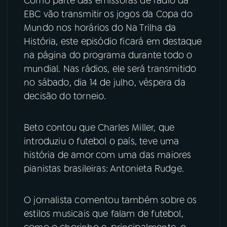
Como parte das emissoras de rádio da
EBC vão transmitir os jogos da Copa do
YouTube
Facebook
Mundo nos horários do Na Trilha da
História, este episódio ficará em destaque
Instagram
X
na página do programa durante todo o
mundial. Nas rádios, ele será transmitido
TikTok
no sábado, dia 14 de julho, véspera da
decisão do torneio.
Beto contou que Charles Miller, que
introduziu o futebol o país, teve uma
história de amor com uma das maiores
pianistas brasileiras: Antonieta Rudge.
O jornalista comentou também sobre os
estilos musicais que falam de futebol,