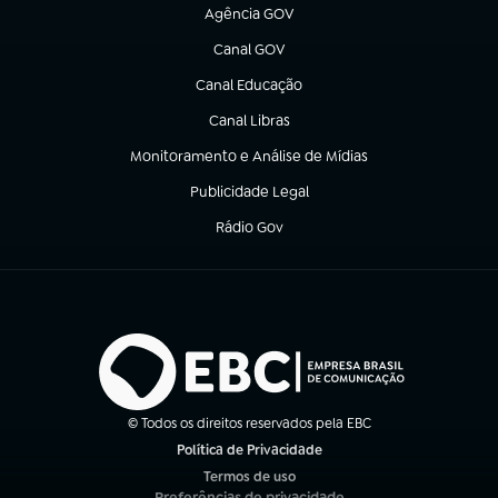
Agência GOV
(abre em nova aba)
Canal GOV
(abre em nova aba)
Canal Educação
(abre em nova aba)
Canal Libras
(abre em nova aba)
Monitoramento e Análise de Mídias
(abre em nova aba)
Publicidade Legal
(abre em nova aba)
Rádio Gov
(abre em nova aba)
© Todos os direitos reservados pela EBC
Política de Privacidade
(abre em nova aba)
Termos de uso
(abre em nova aba)
Preferências de privacidade