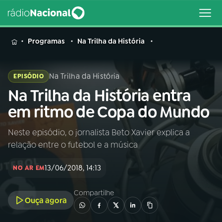
MENU
Programas
Na Trilha da História
Na Trilha da História
EPISÓDIO
Na Trilha da História entra
Buscar
na
em ritmo de Copa do Mundo
Rádio
Buscar
Nacional
Neste episódio, o jornalista Beto Xavier explica a
relação entre o futebol e a música
AO VIVO
13/06/2018, 14:13
NO AR EM
01
INÍCIO
Compartilhe
Ouça agora
02
A RÁDIO