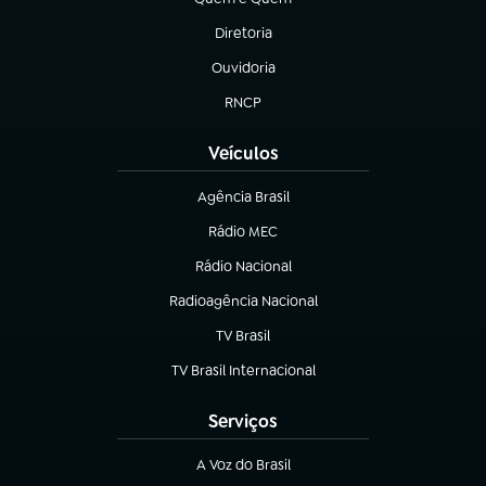
(abre em nova aba)
Diretoria
(abre em nova aba)
Ouvidoria
(abre em nova aba)
RNCP
(abre em nova aba)
Veículos
Agência Brasil
(abre em nova aba)
Rádio MEC
(abre em nova aba)
Rádio Nacional
Radioagência Nacional
(abre em nova aba)
TV Brasil
(abre em nova aba)
TV Brasil Internacional
(abre em nova aba)
Serviços
A Voz do Brasil
(abre em nova aba)