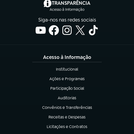
(abre em nova aba)
TRANSPARÊNCIA
Acesso à Informação
Siga-nos nas redes sociais
Acesso à Informação
Institucional
(abre em nova aba)
Ações e Programas
(abre em nova aba)
Participação Social
(abre em nova aba)
Auditorias
(abre em nova aba)
Convênios e Transferências
(abre em nova aba)
Receitas e Despesas
(abre em nova aba)
Licitações e Contratos
(abre em nova aba)