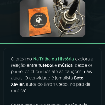
03
PROGRAMAÇÃO
04
PROGRAMAS
05
PODCASTS
06
VIDEOCASTS
O próximo
Na Trilha da História
explora a
relação entre
futebol
e
música
, desde os
primeiros chorinhos até as canções mais
07
ÚLTIMAS
atuais. O convidado é jornalista
Beto
Xavier
, autor do livro "Futebol no país da
08
FESTIVAL DE MÚSICA
música".
ACOMPANHE A RÁDIO NACIONAL