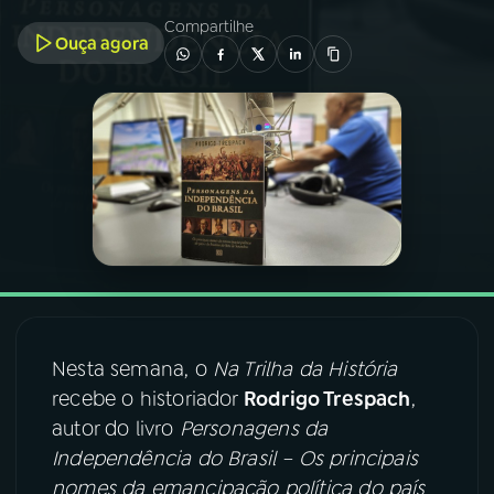
Compartilhe
Ouça agora
03
PROGRAMAÇÃO
04
PROGRAMAS
05
PODCASTS
06
VIDEOCASTS
07
ÚLTIMAS
Nesta semana, o
Na Trilha da História
recebe o historiador
Rodrigo Trespach
,
08
FESTIVAL DE MÚSICA
autor do livro
Personagens da
Independência do Brasil – Os principais
nomes da emancipação política do país
ACOMPANHE A RÁDIO NACIONAL