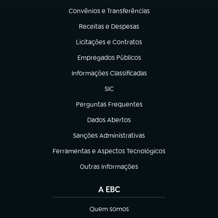
Convênios e Transferências
(abre em nova aba)
Receitas e Despesas
(abre em nova aba)
Licitações e Contratos
(abre em nova aba)
Empregados Públicos
(abre em nova aba)
Informações Classificadas
(abre em nova aba)
SIC
(abre em nova aba)
Perguntas Frequentes
(abre em nova aba)
Dados Abertos
(abre em nova aba)
Sanções Administrativas
(abre em nova aba)
Ferramentas e Aspectos Tecnológicos
(abre em nova aba)
Outras Informações
(abre em nova aba)
A EBC
Quem somos
(abre em nova aba)