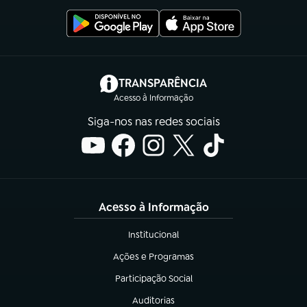
(abre em nova aba)
TRANSPARÊNCIA
Acesso à Informação
Siga-nos nas redes sociais
Acesso à Informação
Institucional
(abre em nova aba)
Ações e Programas
(abre em nova aba)
Participação Social
(abre em nova aba)
Auditorias
(abre em nova aba)