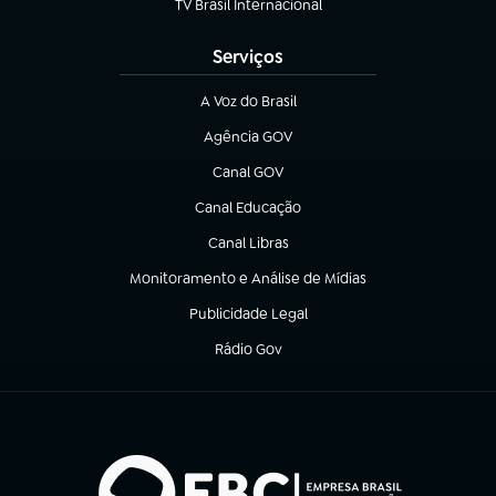
TV Brasil Internacional
(abre em nova aba)
Serviços
A Voz do Brasil
(abre em nova aba)
Agência GOV
(abre em nova aba)
Canal GOV
(abre em nova aba)
Canal Educação
(abre em nova aba)
Canal Libras
(abre em nova aba)
Monitoramento e Análise de Mídias
(abre em nova aba)
Publicidade Legal
(abre em nova aba)
Rádio Gov
(abre em nova aba)