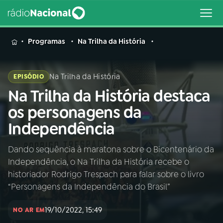
MENU
Programas
Na Trilha da História
Na Trilha da História
EPISÓDIO
Na Trilha da História destaca
Buscar
na
os personagens da
Rádio
Buscar
Independência
Nacional
Dando sequência à maratona sobre o Bicentenário da
AO VIVO
Independência, o Na Trilha da História recebe o
historiador Rodrigo Trespach para falar sobre o livro
01
INÍCIO
“Personagens da Independência do Brasil”
19/10/2022, 15:49
NO AR EM
02
A RÁDIO