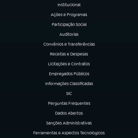
Institucional
(abre em nova aba)
Ações e Programas
(abre em nova aba)
Participação Social
(abre em nova aba)
Auditorias
(abre em nova aba)
Convênios e Transferências
(abre em nova aba)
Receitas e Despesas
(abre em nova aba)
Licitações e Contratos
(abre em nova aba)
Empregados Públicos
(abre em nova aba)
Informações Classificadas
(abre em nova aba)
SIC
(abre em nova aba)
Perguntas Frequentes
(abre em nova aba)
Dados Abertos
(abre em nova aba)
Sanções Administrativas
(abre em nova aba)
Ferramentas e Aspectos Tecnológicos
(abre em nova aba)