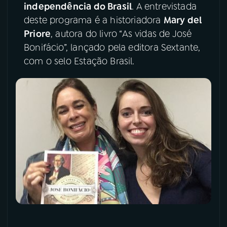
independência do Brasil
. A entrevistada
deste programa é a historiadora
Mary del
YouTube
Facebook
Priore
, autora do livro “As vidas de José
Instagram
X
Bonifácio”, lançado pela editora Sextante,
com o selo Estação Brasil.
TikTok