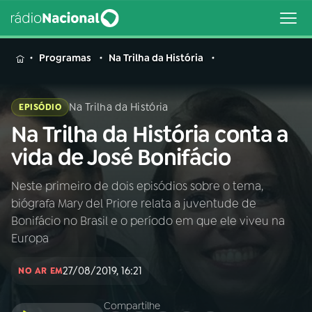
MENU
Programas
Na Trilha da História
Na Trilha da História
EPISÓDIO
Na Trilha da História conta a
Buscar
na
vida de José Bonifácio
Rádio
Buscar
Nacional
Neste primeiro de dois episódios sobre o tema,
biógrafa Mary del Priore relata a juventude de
AO VIVO
Bonifácio no Brasil e o período em que ele viveu na
Europa
01
INÍCIO
27/08/2019, 16:21
NO AR EM
02
A RÁDIO
Compartilhe