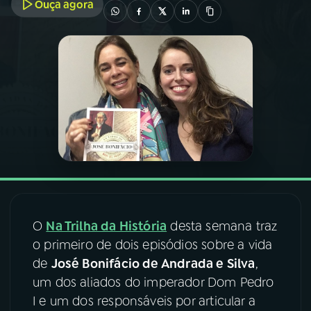
Ouça agora
03
PROGRAMAÇÃO
04
PROGRAMAS
05
PODCASTS
06
VIDEOCASTS
07
ÚLTIMAS
O
Na Trilha da História
desta semana traz
o primeiro de dois episódios sobre a vida
de
José Bonifácio de Andrada e Silva
,
08
FESTIVAL DE MÚSICA
um dos aliados do imperador Dom Pedro
I e um dos responsáveis por articular a
ACOMPANHE A RÁDIO NACIONAL