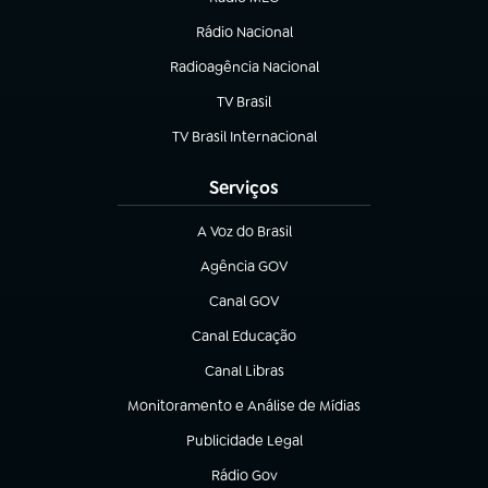
(abre em nova aba)
Rádio Nacional
Radioagência Nacional
(abre em nova aba)
TV Brasil
(abre em nova aba)
TV Brasil Internacional
(abre em nova aba)
Serviços
A Voz do Brasil
(abre em nova aba)
Agência GOV
(abre em nova aba)
Canal GOV
(abre em nova aba)
Canal Educação
(abre em nova aba)
Canal Libras
(abre em nova aba)
Monitoramento e Análise de Mídias
(abre em nova aba)
Publicidade Legal
(abre em nova aba)
Rádio Gov
(abre em nova aba)