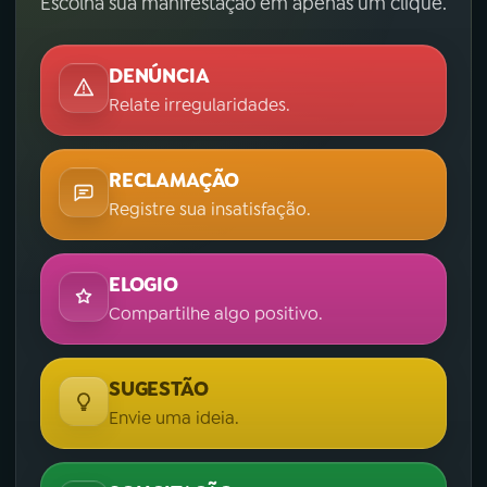
Escolha sua manifestação em apenas um clique.
DENÚNCIA
Relate irregularidades.
RECLAMAÇÃO
Registre sua insatisfação.
ELOGIO
Compartilhe algo positivo.
SUGESTÃO
Envie uma ideia.