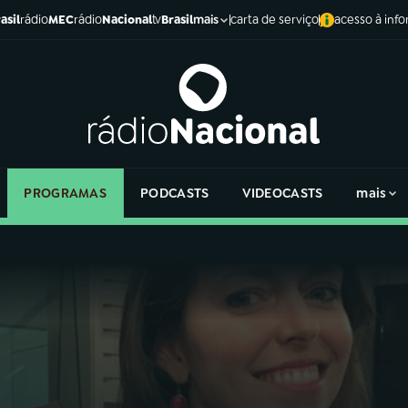
asil
rádio
MEC
rádio
Nacional
tv
Brasil
carta de serviço
acesso à inf
mais
PROGRAMAS
PODCASTS
VIDEOCASTS
mais