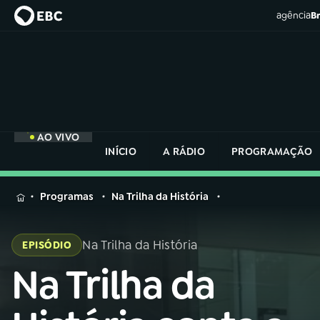
agência
Br
AO VIVO
INÍCIO
A RÁDIO
PROGRAMAÇÃO
MENU
Programas
Na Trilha da História
Buscar
na
Na Trilha da História
EPISÓDIO
Rádio
Buscar
Nacional
Na Trilha da
Buscar
na
Rádio
AO VIVO