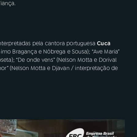
iança.
nterpretadas pela cantora portuguesa
Cuca
erônimo Bragança e Nóbrega e Sousa); “Ave Maria”
oseta); “De onde vens” (Nelson Motta e Dorival
r” (Nelson Motta e Djavan / interpretação de