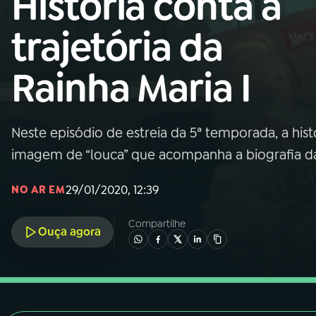
História conta a
Nacional
trajetória da
01
INÍCIO
Rainha Maria I
02
A RÁDIO
Neste episódio de estreia da 5ª temporada, a hist
03
PROGRAMAÇÃO
imagem de “louca” que acompanha a biografia 
04
PROGRAMAS
29/01/2020, 12:39
NO AR EM
Compartilhe
05
PODCASTS
Ouça agora
06
VIDEOCASTS