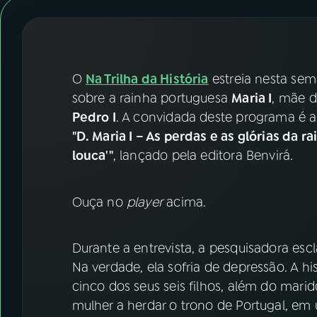
07
ÚLTIMAS
08
FESTIVAL DE MÚSICA
O
Na Trilha da História
estreia nesta se
ACOMPANHE A RÁDIO NACIONAL
sobre a rainha portuguesa
Maria I
, mãe d
Pedro I
. A convidada deste programa é a
YouTube
Facebook
"D. Maria I – As perdas e as glórias da r
louca'"
, lançado pela editora Benvirá.
Instagram
X
TikTok
Ouça no
player
acima.
Durante a entrevista, a pesquisadora esc
Na verdade, ela sofria de depressão. A 
cinco dos seus seis filhos, além do marid
mulher a herdar o trono de Portugal, em