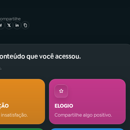
ompartilhe
conteúdo que você acessou.
.
ÇÃO
ELOGIO
 insatisfação.
Compartilhe algo positivo.