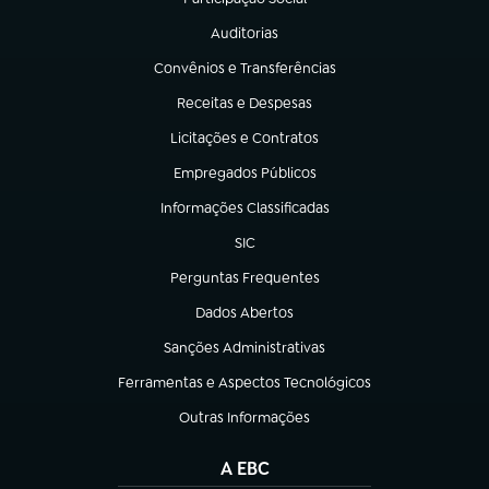
(abre em nova aba)
Auditorias
(abre em nova aba)
Convênios e Transferências
(abre em nova aba)
Receitas e Despesas
(abre em nova aba)
Licitações e Contratos
(abre em nova aba)
Empregados Públicos
(abre em nova aba)
Informações Classificadas
(abre em nova aba)
SIC
(abre em nova aba)
Perguntas Frequentes
(abre em nova aba)
Dados Abertos
(abre em nova aba)
Sanções Administrativas
(abre em nova aba)
Ferramentas e Aspectos Tecnológicos
(abre em nova aba)
Outras Informações
(abre em nova aba)
A EBC