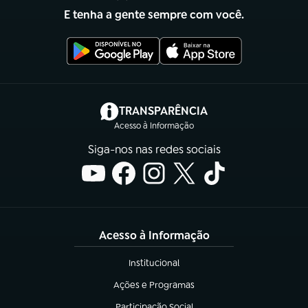
E tenha a gente sempre com você.
(abre em nova aba)
TRANSPARÊNCIA
Acesso à Informação
Siga-nos nas redes sociais
Acesso à Informação
Institucional
(abre em nova aba)
Ações e Programas
(abre em nova aba)
Participação Social