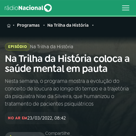
MENU
Programas
Na Trilha da História
Na Trilha da História
EPISÓDIO
Na Trilha da História coloca a
Buscar
na
saúde mental em pauta
Rádio
Buscar
Nacional
Nesta semana, o programa mostra a evolução do
conceito de loucura ao longo do tempo e a trajetória
AO VIVO
da psiquiatra Nise da Silveira, que humanizou o
tratamento de pacientes psiquiátricos
01
INÍCIO
23/03/2022, 08:42
NO AR EM
02
A RÁDIO
Compartilhe