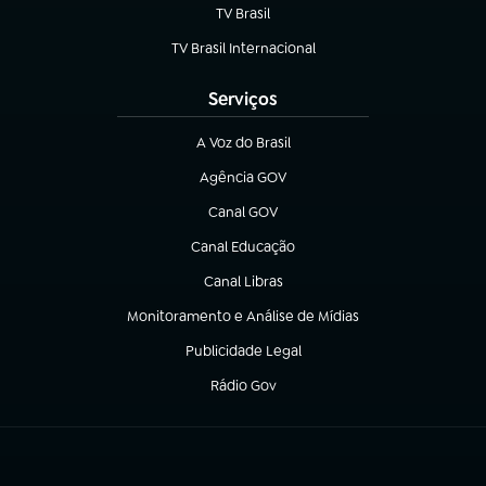
TV Brasil
(abre em nova aba)
TV Brasil Internacional
(abre em nova aba)
Serviços
A Voz do Brasil
(abre em nova aba)
Agência GOV
(abre em nova aba)
Canal GOV
(abre em nova aba)
Canal Educação
(abre em nova aba)
Canal Libras
(abre em nova aba)
Monitoramento e Análise de Mídias
(abre em nova aba)
Publicidade Legal
(abre em nova aba)
Rádio Gov
(abre em nova aba)