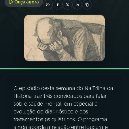
Ouça agora
03
PROGRAMAÇÃO
04
PROGRAMAS
05
PODCASTS
06
VIDEOCASTS
O episódio desta semana do Na Trilha da
07
ÚLTIMAS
História traz três convidados para falar
sobre saúde mental, em especial a
08
FESTIVAL DE MÚSICA
evolução do diagnóstico e dos
tratamentos psiquiátricos. O programa
ainda aborda a relação entre loucura e
ACOMPANHE A RÁDIO NACIONAL