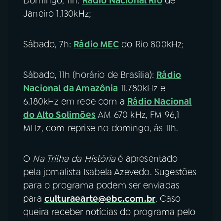
Domingo, 11h:
Rádio Nacional Rio
de
Janeiro 1.130kHz;
Sábado, 7h:
Rádio MEC
do Rio 800kHz;
Sábado, 11h (horário de Brasília):
Rádio
Nacional da Amazônia
11.780kHz e
6.180kHz em rede com a
Rádio Nacional
do Alto Solimões
AM 670 kHz, FM 96,1
MHz, com reprise no domingo, às 11h.
O
Na Trilha da História
é apresentado
pela jornalista Isabela Azevedo. Sugestões
para o programa podem ser enviadas
para
culturaearte@ebc.com.br
. Caso
queira receber notícias do programa pelo