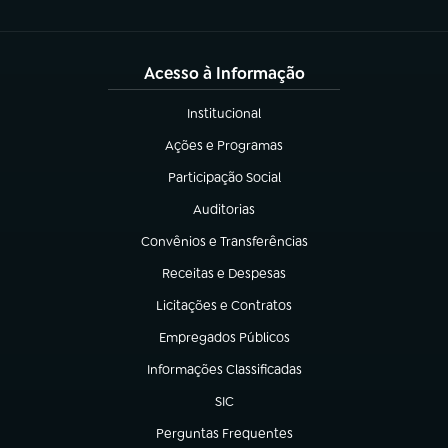
Acesso à Informação
Institucional
(abre em nova aba)
Ações e Programas
(abre em nova aba)
Participação Social
(abre em nova aba)
Auditorias
(abre em nova aba)
Convênios e Transferências
(abre em nova aba)
Receitas e Despesas
(abre em nova aba)
Licitações e Contratos
(abre em nova aba)
Empregados Públicos
(abre em nova aba)
Informações Classificadas
(abre em nova aba)
SIC
(abre em nova aba)
Perguntas Frequentes
(abre em nova aba)