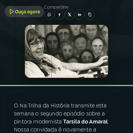
Compartilhe
Ouça agora
03
PROGRAMAÇÃO
04
PROGRAMAS
05
PODCASTS
06
VIDEOCASTS
07
ÚLTIMAS
O Na Trilha da História transmite esta
08
FESTIVAL DE MÚSICA
semana o segundo episódio sobre a
pintora modernista
Tarsila do Amaral
.
Nossa convidada é novamente a
ACOMPANHE A RÁDIO NACIONAL