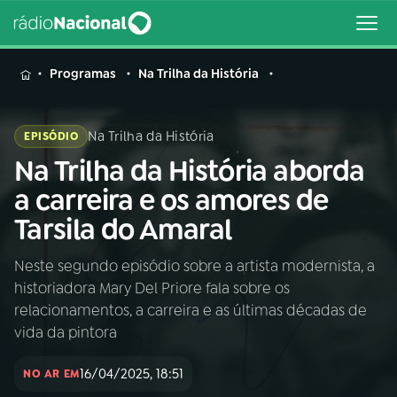
MENU
Programas
Na Trilha da História
Na Trilha da História
EPISÓDIO
Na Trilha da História aborda
Buscar
na
a carreira e os amores de
Rádio
Buscar
Tarsila do Amaral
Nacional
Neste segundo episódio sobre a artista modernista, a
AO VIVO
historiadora Mary Del Priore fala sobre os
relacionamentos, a carreira e as últimas décadas de
01
INÍCIO
vida da pintora
16/04/2025, 18:51
NO AR EM
02
A RÁDIO