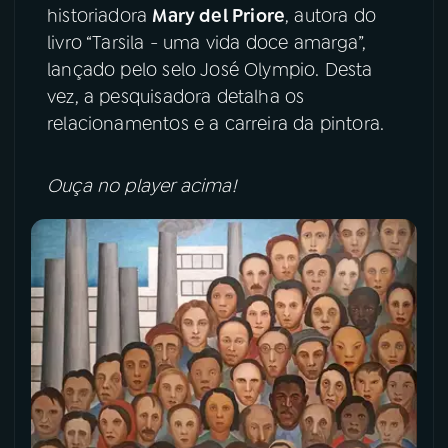
historiadora
Mary del Priore
, autora do
YouTube
Facebook
livro “Tarsila - uma vida doce amarga”,
lançado pelo selo José Olympio. Desta
Instagram
X
vez, a pesquisadora detalha os
relacionamentos e a carreira da pintora.
TikTok
Ouça no player acima!