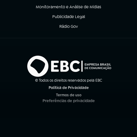
Monitoramento e Análise de Mídias
(abre em nova aba)
Publicidade Legal
(abre em nova aba)
Rádio Gov
(abre em nova aba)
© Todos os direitos reservados pela EBC
Política de Privacidade
(abre em nova aba)
Termos de uso
(abre em nova aba)
Preferências de privacidade