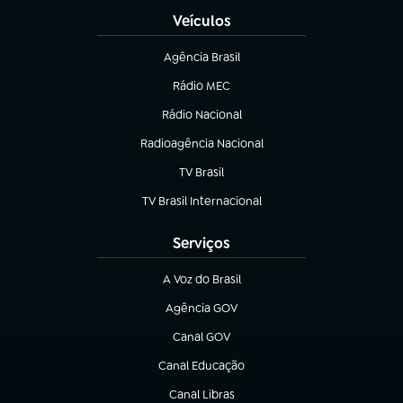
Veículos
Agência Brasil
(abre em nova aba)
Rádio MEC
(abre em nova aba)
Rádio Nacional
Radioagência Nacional
(abre em nova aba)
TV Brasil
(abre em nova aba)
TV Brasil Internacional
(abre em nova aba)
Serviços
A Voz do Brasil
(abre em nova aba)
Agência GOV
(abre em nova aba)
Canal GOV
(abre em nova aba)
Canal Educação
(abre em nova aba)
Canal Libras
(abre em nova aba)