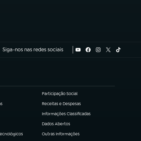
Siga-nos nas redes sociais
Participação Social
(abre em nova aba)
as
Receitas e Despesas
(abre em nova aba)
Informações Classificadas
(abre em nova aba)
Dados Abertos
(abre em nova aba)
Tecnológicos
Outras Informações
(abre em nova aba)