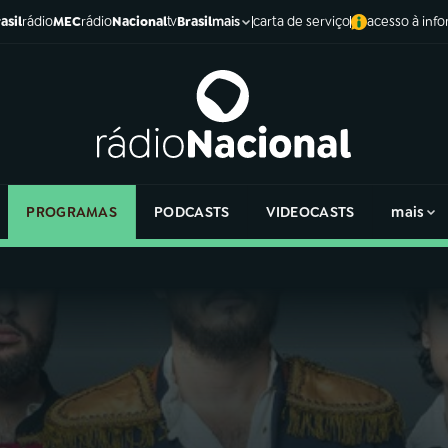
asil
rádio
MEC
rádio
Nacional
tv
Brasil
carta de serviço
acesso à inf
mais
PROGRAMAS
PODCASTS
VIDEOCASTS
mais