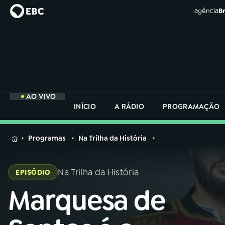
agência
Br
AO VIVO
INÍCIO
A RÁDIO
PROGRAMAÇÃO
MENU
Programas
Na Trilha da História
Buscar
na
Na Trilha da História
EPISÓDIO
Rádio
Buscar
Nacional
Marquesa de
Buscar
na
Rádio
AO VIVO