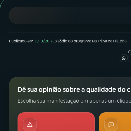
07
ÚLTIMAS
08
FESTIVAL DE MÚSICA
ACOMPANHE A RÁDIO NACIONAL
Publicado em
31/10/2017
Episódio
do programa
Na Trilha da História
C
YouTube
Facebook
Instagram
X
TikTok
Dê sua opinião sobre a qualidade do 
Escolha sua manifestação em apenas um clique