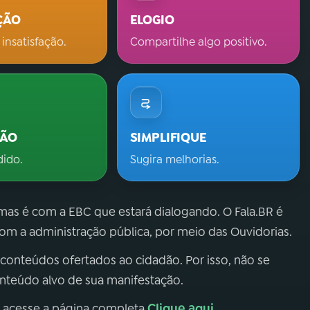
ÇÃO
ELOGIO
 insatisfação.
Compartilhe algo positivo.
ÇÃO
SIMPLIFIQUE
dido.
Sugira melhorias.
 mas é com a EBC que estará dialogando. O Fala.BR é
m a administração pública, por meio das Ouvidorias.
 conteúdos ofertados ao cidadão. Por isso, não se
onteúdo alvo de sua manifestação.
Clique aqui
, acesse a página completa
.