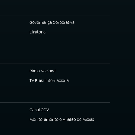
Governança Corporativa
(abre em nova aba)
Diretoria
(abre em nova aba)
Rádio Nacional
TV Brasil Internacional
(abre em nova aba)
Canal GOV
(abre em nova aba)
Monitoramento e Análise de Mídias
(abre em nova aba)