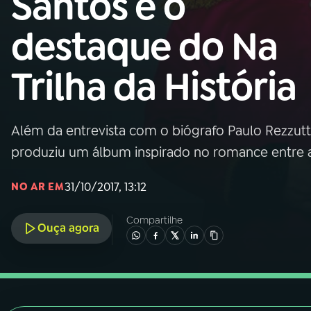
Santos é o
Nacional
destaque do Na
01
INÍCIO
Trilha da História
02
A RÁDIO
Além da entrevista com o biógrafo Paulo Rezzutti
03
PROGRAMAÇÃO
produziu um álbum inspirado no romance entre 
04
PROGRAMAS
31/10/2017, 13:12
NO AR EM
Compartilhe
05
PODCASTS
Ouça agora
06
VIDEOCASTS